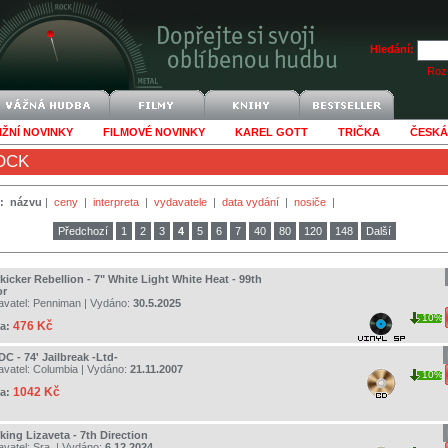
Hledání:
Rozš
IŽNÍ NOVINKY
FILMOVÉ NOVINKY
KAREL GOTT
TRIČKA
ČESKÁ
OCK
:
názvu
|
ceny
|
interpreta
|
vydavatele
|
data vydání
|
nosiče
|
Předchozí
1
2
3
4
5
6
7
40
80
120
148
Další
kicker Rebellion - 7" White Light White Heat - 99th
or
avatel:
Penniman
| Vydáno:
30.5.2025
10%
476 Kč
a:
C - 74' Jailbreak -Ltd-
avatel:
Columbia
| Vydáno:
21.11.2007
10%
1042 Kč
a:
king Lizaveta - 7th Direction
avatel:
Sra.
| Vydáno:
6.12.2024