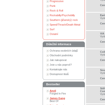
Progressive
Cen
Punk
Rock & Roll
Rockabilly/Psychobilly
Ear
Vyd
Southern (jižanský) rock
Cen
Speed/Thrash/Death Metal
Surf
V/A
Ostatní
Vyd
Cen
Důležité informace
Ochrana osobních údajů
Coi
Vyd
Obchodní podmínky
Jak nakupovat
Cen
Jste u nás poprvé?
Kontaktujte nás
Sou
Vyd
Dostupnost titulů
Cen
Bestseller
Sti
Anvil
Con
Forged In Fire
Vyd
James Gang
Cen
Best Of