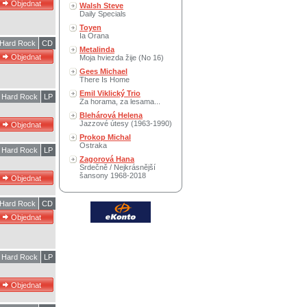
Walsh Steve
Daily Specials
Toyen
Ia Orana
Hard Rock
CD
Metalinda
Moja hviezda žije (No 16)
Gees Michael
There Is Home
Emil Viklický Trio
Hard Rock
LP
Za horama, za lesama...
Blehárová Helena
Jazzové útesy (1963-1990)
Prokop Michal
Ostraka
Hard Rock
LP
Zagorová Hana
Srdečně / Nejkrásnější
šansony 1968-2018
Hard Rock
CD
Hard Rock
LP