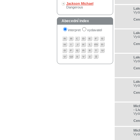
Jackson Michael
Dangerous
Lak
Vyd
Cen
Abecední index
interpret
vydavatel
Lak
Vyd
Cen
Lak
Vyd
Cen
Lak
Vyd
Cen
Mic
- Li
Vyd
Cen
Mic
Vyd