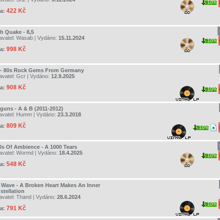
10%
422 Kč
a:
th Quake - 8,5
avatel:
Wasab
| Vydáno:
15.11.2024
10%
998 Kč
a:
 - 80s Rock Gems From Germany
avatel:
Gcr
| Vydáno:
12.9.2025
908 Kč
a:
10%
lguns - A & B (2011-2012)
avatel:
Humm
| Vydáno:
23.3.2018
809 Kč
a:
10%
ls Of Ambience - A 1000 Tears
avatel:
Wormd
| Vydáno:
18.4.2025
10%
548 Kč
a:
ll Wave - A Broken Heart Makes An Inner
stellation
avatel:
Thand
| Vydáno:
28.6.2024
10%
791 Kč
a: