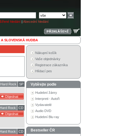
ířené hledání
|
Abecední hledání
 A SLOVENSKÁ HUDBA
Nákupní košík
Vaše objednávky
Registrace zákazníka
Hlídací pes
Hard Rock
SP
Vybírejte podle
Hudební žánry
Interpreti - Autoři
Vydavatelé
Hard Rock
CD
Audio DVD
Hudební Blu-ray
Bestseller ČR
Hard Rock
CD