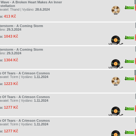
ll Wave - A Broken Heart Makes An Inner
stellation
10%
avatel:
Thand
| Vydáno:
28.6.2024
413 Kč
a:
terstorm - A Coming Storm
áno:
29.3.2024
1043 Kč
a:
10%
terstorm - A Coming Storm
áno:
29.3.2024
1304 Kč
a:
10%
e Of Tears - A Crimson Cosmos
avatel:
Tcirm
| Vydáno:
1.11.2024
10%
1223 Kč
a:
e Of Tears - A Crimson Cosmos
avatel:
Tcirm
| Vydáno:
1.11.2024
1277 Kč
a:
10%
e Of Tears - A Crimson Cosmos
avatel:
Tcirm
| Vydáno:
1.11.2024
1277 Kč
a:
10%