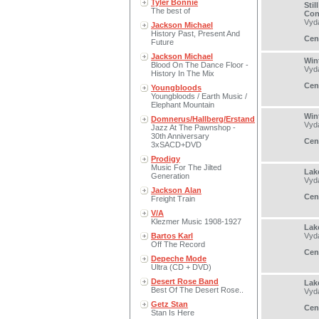
Tyler Bonnie
Sti
The best of
Con
Vyd
Jackson Michael
History Past, Present And
Cen
Future
Jackson Michael
Win
Blood On The Dance Floor -
Vyd
History In The Mix
Cen
Youngbloods
Youngbloods / Earth Music /
Elephant Mountain
Win
Domnerus/Hallberg/Erstand
Vyd
Jazz At The Pawnshop -
30th Anniversary
Cen
3xSACD+DVD
Prodigy
Music For The Jilted
Lak
Generation
Vyd
Jackson Alan
Cen
Freight Train
V/A
Klezmer Music 1908-1927
Lak
Bartos Karl
Vyd
Off The Record
Cen
Depeche Mode
Ultra (CD + DVD)
Desert Rose Band
Lak
Best Of The Desert Rose..
Vyd
Getz Stan
Cen
Stan Is Here