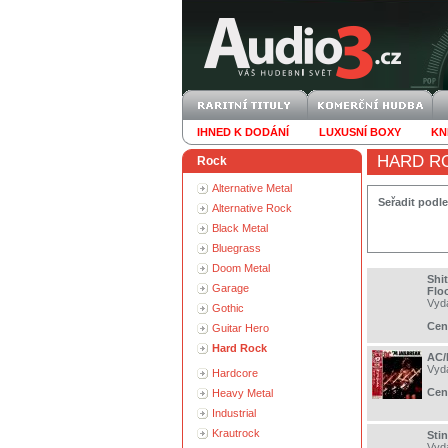
IHNED K DODÁNÍ
LUXUSNÍ BOXY
KN
HARD R
Rock
Alternative Metal
Seřadit podle
Alternative Rock
Black Metal
Bluegrass
Doom Metal
Shit
Garage
Flo
Vyd
Gothic
Cen
Guitar Hero
Hard Rock
AC/D
Vyd
Hardcore
Cen
Heavy Metal
Industrial
Krautrock
Stin
Vyd