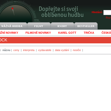
Hledání:
Rozš
IŽNÍ NOVINKY
FILMOVÉ NOVINKY
KAREL GOTT
TRIČKA
ČESKÁ
OCK
:
názvu
|
ceny
|
interpreta
|
vydavatele
|
data vydání
|
nosiče
|