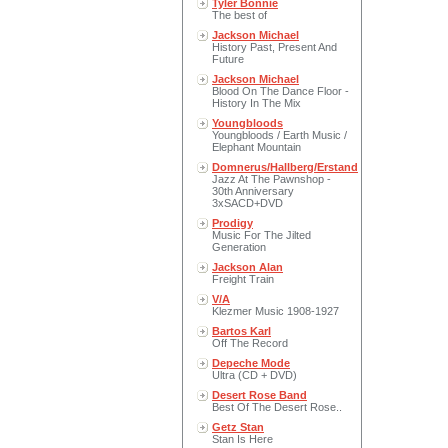
Tyler Bonnie
The best of
Jackson Michael
History Past, Present And
Future
Jackson Michael
Blood On The Dance Floor -
History In The Mix
Youngbloods
Youngbloods / Earth Music /
Elephant Mountain
Domnerus/Hallberg/Erstand
Jazz At The Pawnshop -
30th Anniversary
3xSACD+DVD
Prodigy
Music For The Jilted
Generation
Jackson Alan
Freight Train
V/A
Klezmer Music 1908-1927
Bartos Karl
Off The Record
Depeche Mode
Ultra (CD + DVD)
Desert Rose Band
Best Of The Desert Rose..
Getz Stan
Stan Is Here