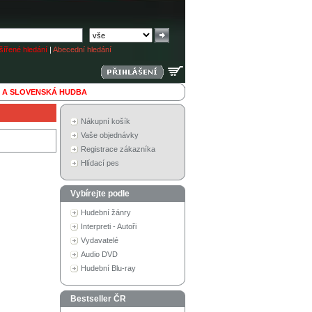
ířené hledání
|
Abecední hledání
 A SLOVENSKÁ HUDBA
Nákupní košík
Vaše objednávky
Registrace zákazníka
Hlídací pes
Vybírejte podle
Hudební žánry
Interpreti - Autoři
Vydavatelé
Audio DVD
Hudební Blu-ray
Bestseller ČR