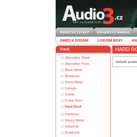
IHNED K DODÁNÍ
LUXUSNÍ BOXY
KN
HARD R
Rock
Alternative Metal
Seřadit podle
Alternative Rock
Black Metal
Bluegrass
Doom Metal
Garage
Gothic
Guitar Hero
Hard Rock
Hardcore
Heavy Metal
Industrial
Krautrock