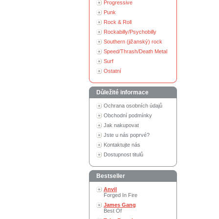
Progressive
Punk
Rock & Roll
Rockabilly/Psychobilly
Southern (jižanský) rock
Speed/Thrash/Death Metal
Surf
Ostatní
Důležité informace
Ochrana osobních údajů
Obchodní podmínky
Jak nakupovat
Jste u nás poprvé?
Kontaktujte nás
Dostupnost titulů
Bestseller
Anvil
Forged In Fire
James Gang
Best Of