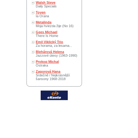
Walsh Steve
Daily Specials
Toyen
Ia Orana
Metalinda
Moja hviezda žije (No 16)
Gees Michael
There Is Home
Emil Viklický Trio
Za horama, za lesama...
Blehárová Helena
Jazzové útesy (1963-1990)
Prokop Michal
Ostraka
Zagorová Hana
Srdečně / Nejkrásnější
šansony 1968-2018