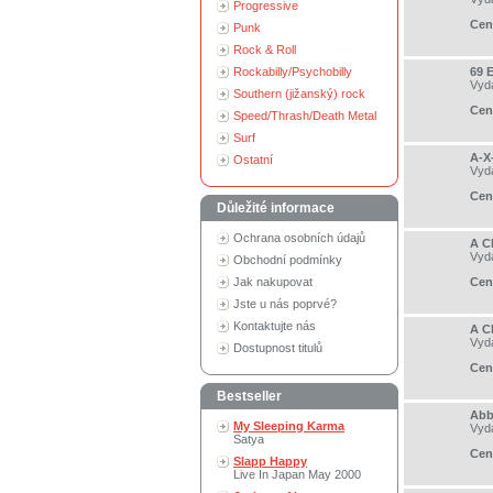
Progressive
Cen
Punk
Rock & Roll
Rockabilly/Psychobilly
69 
Vyd
Southern (jižanský) rock
Cen
Speed/Thrash/Death Metal
Surf
A-X
Ostatní
Vyd
Cen
Důležité informace
Ochrana osobních údajů
A C
Vyd
Obchodní podmínky
Jak nakupovat
Cen
Jste u nás poprvé?
Kontaktujte nás
A C
Vyd
Dostupnost titulů
Cen
Bestseller
Abbi
My Sleeping Karma
Vyd
Satya
Cen
Slapp Happy
Live In Japan May 2000