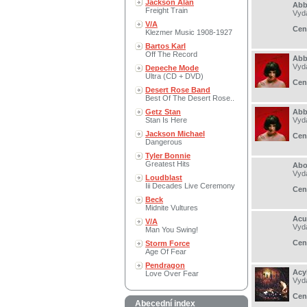
Jackson Alan
Abbi
Freight Train
Vyd
V/A
Cen
Klezmer Music 1908-1927
Bartos Karl
Off The Record
Abbi
Vyd
Depeche Mode
Ultra (CD + DVD)
Cen
Desert Rose Band
Best Of The Desert Rose..
Getz Stan
Abbi
Stan Is Here
Vyd
Jackson Michael
Cen
Dangerous
Tyler Bonnie
Greatest Hits
Abo
Vyd
Loudblast
Iii Decades Live Ceremony
Cen
Beck
Midnite Vultures
Acu
V/A
Vyd
Man You Swing!
Cen
Storm Force
Age Of Fear
Pendragon
Acy
Love Over Fear
Vyd
Cen
Abecední index