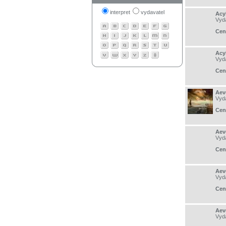
interpret
vydavatel
Acy
Vyd
Cen
Acy
Vyd
Cen
Aev
Vyd
Cen
Aev
Vyd
Cen
Aev
Vyd
Cen
Aev
Vyd