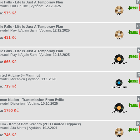
R
e Falls - Life Is Just A Temporary Plan
avatel:
Out Of Line
| Vydáno:
12.12.2025
10%
575 Kč
a:
R
e Falls - Life Is Just A Temporary Plan
avatel:
Play It Again Sam
| Vydáno:
12.12.2025
10%
431 Kč
a:
R
e Falls - Life Is Just A Temporary Plan
avatel:
Play It Again Sam
| Vydáno:
12.12.2025
10%
665 Kč
a:
R
rted At Line 6 - Mammut
avatel:
Mecanica
| Vydáno:
13.1.2020
10%
719 Kč
a:
R
men Nation - Transmission From Eville
avatel:
Distortion
| Vydáno:
10.10.2025
10%
1790 Kč
a:
R
lum - Kampf Dem Verderb (2CD Limited Digipack)
avatel:
Alfa Matrix
| Vydáno:
19.2.2021
10%
746 Kč
a: