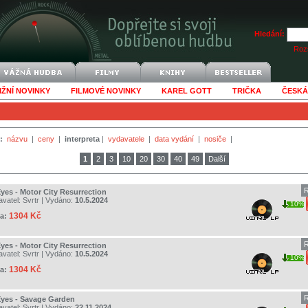
Hledání:
Rozš
IŽNÍ NOVINKY
FILMOVÉ NOVINKY
KAREL GOTT
TRIČKA
ČESKÁ
:
názvu
|
ceny
|
interpreta
|
vydavatele
|
data vydání
|
nosiče
|
1
2
3
10
20
30
40
49
Další
R
Eyes - Motor City Resurrection
avatel:
Svrtr
| Vydáno:
10.5.2024
10%
1304 Kč
a:
R
Eyes - Motor City Resurrection
avatel:
Svrtr
| Vydáno:
10.5.2024
10%
1304 Kč
a:
R
Eyes - Savage Garden
avatel:
Svrtr
| Vydáno:
22.11.2024