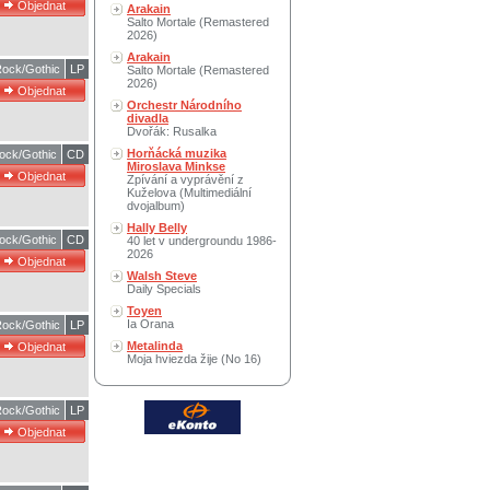
Arakain
Salto Mortale (Remastered
2026)
Arakain
ock/Gothic
LP
Salto Mortale (Remastered
2026)
Orchestr Národního
divadla
Dvořák: Rusalka
Horňácká muzika
ock/Gothic
CD
Miroslava Minkse
Zpívání a vyprávění z
Kuželova (Multimediální
dvojalbum)
Hally Belly
ock/Gothic
CD
40 let v undergroundu 1986-
2026
Walsh Steve
Daily Specials
Toyen
Ia Orana
ock/Gothic
LP
Metalinda
Moja hviezda žije (No 16)
ock/Gothic
LP