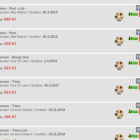
R
lum - Pest -Ltd-
avatel:
Alfa Matrix
| Vydáno:
26.3.2015
10%
890 Kč
a:
R
lum - Pest
avatel:
Alfa Matrix
| Vydáno:
26.3.2015
10%
458 Kč
a:
R
erium - Break Out
avatel:
Out Of Line
| Vydáno:
2.4.2015
10%
503 Kč
a:
R
erium - Time
avatel:
Out Of Line
| Vydáno:
30.3.2017
10%
503 Kč
a:
R
erium - Time
avatel:
Groove Attack
| Vydáno:
16.11.2018
10%
386 Kč
a:
R
erium - Time Ltd.
avatel:
Groove Attack
| Vydáno:
16.11.2018
10%