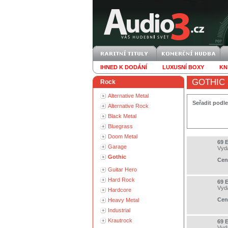
IHNED K DODÁNÍ
LUXUSNÍ BOXY
KN
GOTHIC
Rock
Alternative Metal
Seřadit podle
Alternative Rock
Black Metal
Bluegrass
Doom Metal
69 
Garage
Vyd
Gothic
Cen
Guitar Hero
Hard Rock
69 
Vyd
Hardcore
Cen
Heavy Metal
Industrial
Krautrock
69 
Vyd