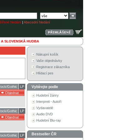
ířené hledání
|
Abecední hledání
 A SLOVENSKÁ HUDBA
Nákupní košík
Vaše objednávky
Registrace zákazníka
Hlídací pes
ock/Gothic
LP
Vybírejte podle
Hudební žánry
Interpreti - Autoři
Vydavatelé
ock/Gothic
LP
Audio DVD
Hudební Blu-ray
Bestseller ČR
ock/Gothic
LP