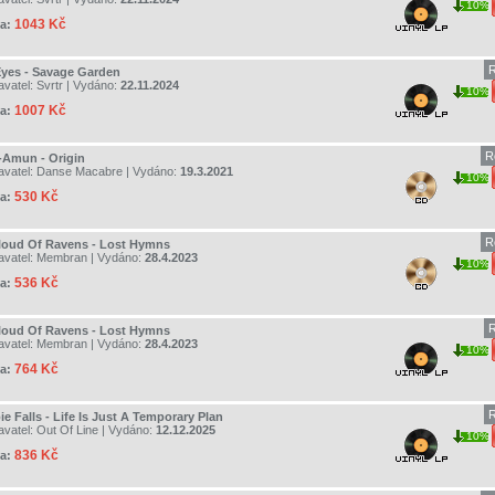
10%
1043 Kč
a:
R
Eyes - Savage Garden
avatel:
Svrtr
| Vydáno:
22.11.2024
10%
1007 Kč
a:
R
-Amun - Origin
avatel:
Danse Macabre
| Vydáno:
19.3.2021
10%
530 Kč
a:
R
loud Of Ravens - Lost Hymns
avatel:
Membran
| Vydáno:
28.4.2023
10%
536 Kč
a:
R
loud Of Ravens - Lost Hymns
avatel:
Membran
| Vydáno:
28.4.2023
10%
764 Kč
a:
R
e Falls - Life Is Just A Temporary Plan
avatel:
Out Of Line
| Vydáno:
12.12.2025
10%
836 Kč
a: