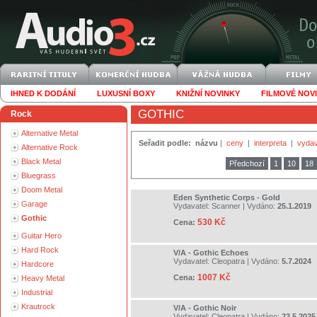
IHNED K DODÁNÍ
LUXUSNÍ BOXY
KNIŽNÍ NOVINKY
FILMOVÉ NOV
GOTHIC
Rock
Alternative Metal
Seřadit podle:
názvu
|
ceny
|
interpreta
|
vydav
Alternative Rock
Black Metal
Předchozí
1
10
18
Bluegrass
Doom Metal
Eden Synthetic Corps - Gold
Garage
Vydavatel:
Scanner
| Vydáno:
25.1.2019
Gothic
530 Kč
Cena:
Guitar Hero
Hard Rock
V/A - Gothic Echoes
Vydavatel:
Cleopatra
| Vydáno:
5.7.2024
Hardcore
1007 Kč
Cena:
Heavy Metal
Industrial
Krautrock
V/A - Gothic Noir
Vydavatel:
Cleopatra
| Vydáno:
23.5.2025