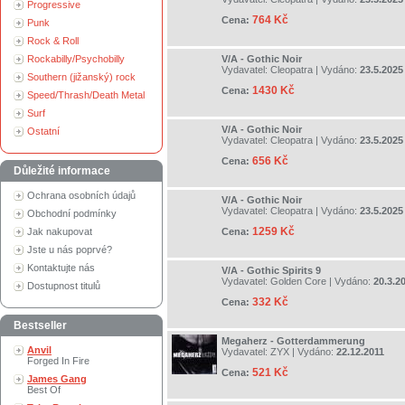
Progressive
764 Kč
Cena:
Punk
Rock & Roll
Rockabilly/Psychobilly
V/A - Gothic Noir
Vydavatel:
Cleopatra
| Vydáno:
23.5.2025
Southern (jižanský) rock
1430 Kč
Cena:
Speed/Thrash/Death Metal
Surf
V/A - Gothic Noir
Ostatní
Vydavatel:
Cleopatra
| Vydáno:
23.5.2025
656 Kč
Cena:
Důležité informace
Ochrana osobních údajů
V/A - Gothic Noir
Vydavatel:
Cleopatra
| Vydáno:
23.5.2025
Obchodní podmínky
1259 Kč
Jak nakupovat
Cena:
Jste u nás poprvé?
Kontaktujte nás
V/A - Gothic Spirits 9
Vydavatel:
Golden Core
| Vydáno:
20.3.2
Dostupnost titulů
332 Kč
Cena:
Bestseller
Megaherz - Gotterdammerung
Anvil
Vydavatel:
ZYX
| Vydáno:
22.12.2011
Forged In Fire
521 Kč
Cena:
James Gang
Best Of