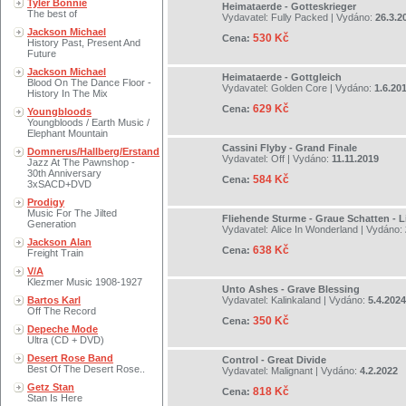
Tyler Bonnie
Heimataerde - Gotteskrieger
The best of
Vydavatel:
Fully Packed
| Vydáno:
26.3.2
Jackson Michael
530 Kč
Cena:
History Past, Present And
Future
Jackson Michael
Heimataerde - Gottgleich
Blood On The Dance Floor -
Vydavatel:
Golden Core
| Vydáno:
1.6.20
History In The Mix
629 Kč
Cena:
Youngbloods
Youngbloods / Earth Music /
Elephant Mountain
Cassini Flyby - Grand Finale
Domnerus/Hallberg/Erstand
Vydavatel:
Off
| Vydáno:
11.11.2019
Jazz At The Pawnshop -
30th Anniversary
584 Kč
Cena:
3xSACD+DVD
Prodigy
Music For The Jilted
Fliehende Sturme - Graue Schatten - Li
Generation
Vydavatel:
Alice In Wonderland
| Vydáno:
Jackson Alan
638 Kč
Cena:
Freight Train
V/A
Klezmer Music 1908-1927
Unto Ashes - Grave Blessing
Bartos Karl
Vydavatel:
Kalinkaland
| Vydáno:
5.4.2024
Off The Record
350 Kč
Cena:
Depeche Mode
Ultra (CD + DVD)
Desert Rose Band
Control - Great Divide
Best Of The Desert Rose..
Vydavatel:
Malignant
| Vydáno:
4.2.2022
Getz Stan
818 Kč
Cena:
Stan Is Here