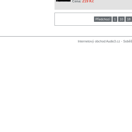
219 Kč
Cena:
Předchozí
1
10
18
Internetový obchod Audio3.cz - Soběši