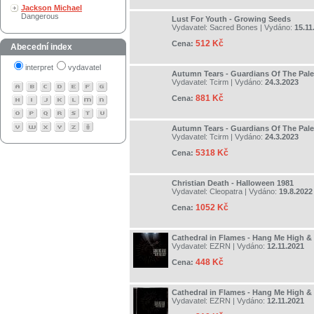
Jackson Michael
Dangerous
Lust For Youth - Growing Seeds
Vydavatel:
Sacred Bones
| Vydáno:
15.11
512 Kč
Cena:
Abecední index
interpret
vydavatel
Autumn Tears - Guardians Of The Pale
Vydavatel:
Tcirm
| Vydáno:
24.3.2023
881 Kč
Cena:
Autumn Tears - Guardians Of The Pale
Vydavatel:
Tcirm
| Vydáno:
24.3.2023
5318 Kč
Cena:
Christian Death - Halloween 1981
Vydavatel:
Cleopatra
| Vydáno:
19.8.2022
1052 Kč
Cena:
Cathedral in Flames - Hang Me High &
Vydavatel:
EZRN
| Vydáno:
12.11.2021
448 Kč
Cena:
Cathedral in Flames - Hang Me High &
Vydavatel:
EZRN
| Vydáno:
12.11.2021