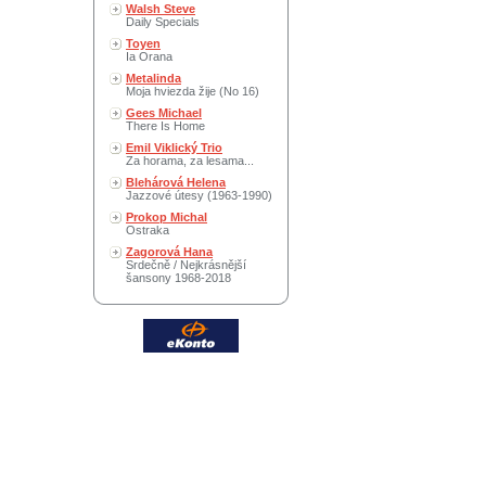
Walsh Steve
Daily Specials
Toyen
Ia Orana
Metalinda
Moja hviezda žije (No 16)
Gees Michael
There Is Home
Emil Viklický Trio
Za horama, za lesama...
Blehárová Helena
Jazzové útesy (1963-1990)
Prokop Michal
Ostraka
Zagorová Hana
Srdečně / Nejkrásnější
šansony 1968-2018