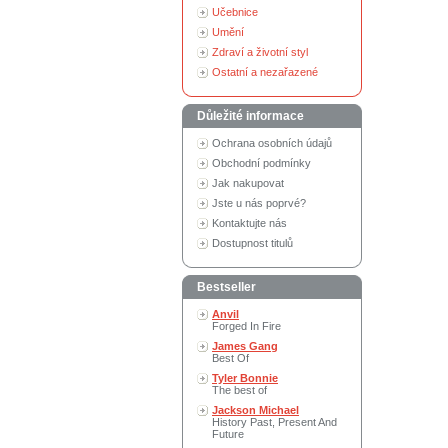
Učebnice
Umění
Zdraví a životní styl
Ostatní a nezařazené
Důležité informace
Ochrana osobních údajů
Obchodní podmínky
Jak nakupovat
Jste u nás poprvé?
Kontaktujte nás
Dostupnost titulů
Bestseller
Anvil
Forged In Fire
James Gang
Best Of
Tyler Bonnie
The best of
Jackson Michael
History Past, Present And
Future