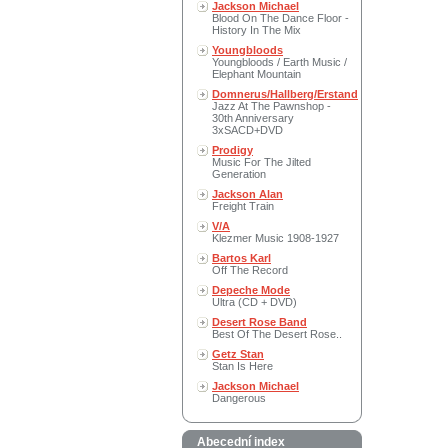
Jackson Michael
Blood On The Dance Floor -
History In The Mix
Youngbloods
Youngbloods / Earth Music /
Elephant Mountain
Domnerus/Hallberg/Erstand
Jazz At The Pawnshop -
30th Anniversary
3xSACD+DVD
Prodigy
Music For The Jilted
Generation
Jackson Alan
Freight Train
V/A
Klezmer Music 1908-1927
Bartos Karl
Off The Record
Depeche Mode
Ultra (CD + DVD)
Desert Rose Band
Best Of The Desert Rose..
Getz Stan
Stan Is Here
Jackson Michael
Dangerous
Abecední index