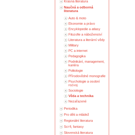
Krásná literatura
Naučná a odborná
literatura
Auto & moto
Ekonomie a právo
Encyklopedie a atlasy
Filozofie a náboženství
Literatura a literární vědy
Military
PC a internet
Pedagogika
Podnikání, management,
kariéra
Politologie
Přírodovědné monografie
Psychologie a osobní
rozvoj
Sociologie
Věda a technika
Nezařazené
Periodika
Pro děti a mládež
Regionální literatura
Sci-fi, fantasy
Slovenská literatura