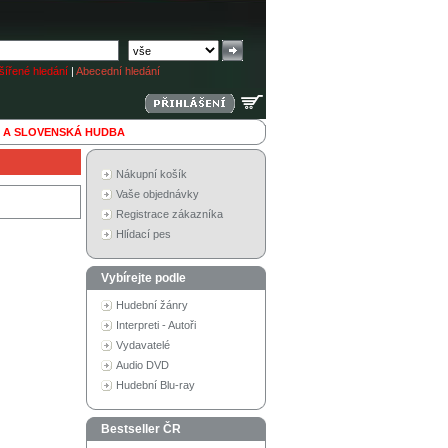
ířené hledání
|
Abecední hledání
 A SLOVENSKÁ HUDBA
Nákupní košík
Vaše objednávky
Registrace zákazníka
Hlídací pes
Vybírejte podle
Hudební žánry
Interpreti - Autoři
Vydavatelé
Audio DVD
Hudební Blu-ray
Bestseller ČR