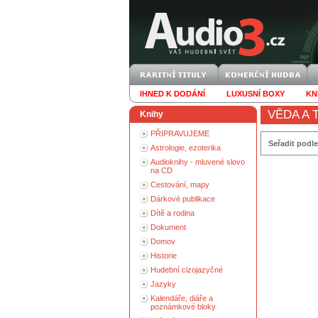
IHNED K DODÁNÍ
LUXUSNÍ BOXY
KN
VĚDA A 
Knihy
PŘIPRAVUJEME
Seřadit podle
Astrologie, ezoterika
Audioknihy - mluvené slovo
na CD
Cestování, mapy
Dárkové publikace
Dítě a rodina
Dokument
Domov
Historie
Hudební cizojazyčné
Jazyky
Kalendáře, diáře a
poznámkové bloky