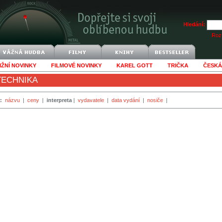
Hledání:
Rozš
IŽNÍ NOVINKY
FILMOVÉ NOVINKY
KAREL GOTT
TRIČKA
ČESKÁ
TECHNIKA
:
názvu
|
ceny
|
interpreta
|
vydavatele
|
data vydání
|
nosiče
|