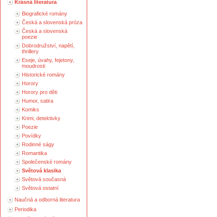
Krásná literatura
Biografické romány
Česká a slovenská próza
Česká a slovenská
poezie
Dobrodružství, napětí,
thrillery
Eseje, úvahy, fejetony,
moudrosti
Historické romány
Horory
Horory pro děti
Humor, satira
Komiks
Krimi, detektivky
Poezie
Povídky
Rodinné ságy
Romantika
Společenské romány
Světová klasika
Světová současná
Světová ostatní
Naučná a odborná literatura
Periodika