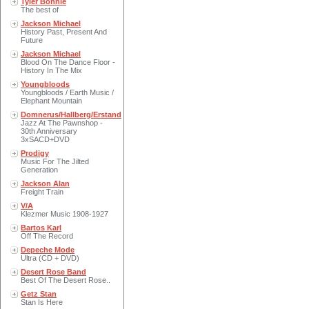
Tyler Bonnie
The best of
Jackson Michael
History Past, Present And
Future
Jackson Michael
Blood On The Dance Floor -
History In The Mix
Youngbloods
Youngbloods / Earth Music /
Elephant Mountain
Domnerus/Hallberg/Erstand
Jazz At The Pawnshop -
30th Anniversary
3xSACD+DVD
Prodigy
Music For The Jilted
Generation
Jackson Alan
Freight Train
V/A
Klezmer Music 1908-1927
Bartos Karl
Off The Record
Depeche Mode
Ultra (CD + DVD)
Desert Rose Band
Best Of The Desert Rose..
Getz Stan
Stan Is Here