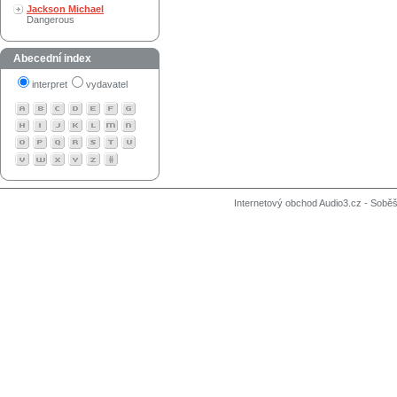
Jackson Michael
Dangerous
Abecední index
interpret
vydavatel
Internetový obchod Audio3.cz - Soběši