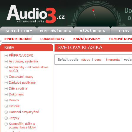
IHNED K DODÁNÍ
LUXUSNÍ BOXY
KNIŽNÍ NOVINKY
FILMOVÉ NOV
SVĚTOVÁ KLASIKA
Knihy
PŘIPRAVUJEME
Seřadit podle:
názvu
|
ceny
|
interpreta
|
vyda
Astrologie, ezoterika
Audioknihy - mluvené slovo
na CD
Cestování, mapy
Dárkové publikace
Dítě a rodina
Dokument
Domov
Historie
Hudební cizojazyčné
Jazyky
Kalendáře, diáře a
poznámkové bloky