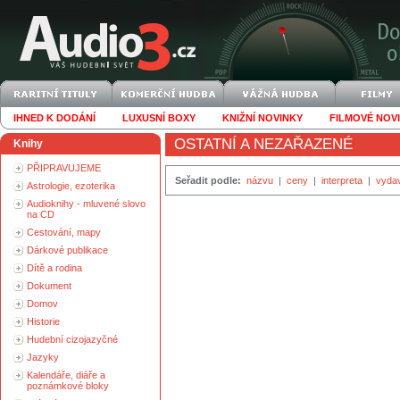
IHNED K DODÁNÍ
LUXUSNÍ BOXY
KNIŽNÍ NOVINKY
FILMOVÉ NOV
OSTATNÍ A NEZAŘAZENÉ
Knihy
PŘIPRAVUJEME
Seřadit podle:
názvu
|
ceny
|
interpreta
|
vyda
Astrologie, ezoterika
Audioknihy - mluvené slovo
na CD
Cestování, mapy
Dárkové publikace
Dítě a rodina
Dokument
Domov
Historie
Hudební cizojazyčné
Jazyky
Kalendáře, diáře a
poznámkové bloky