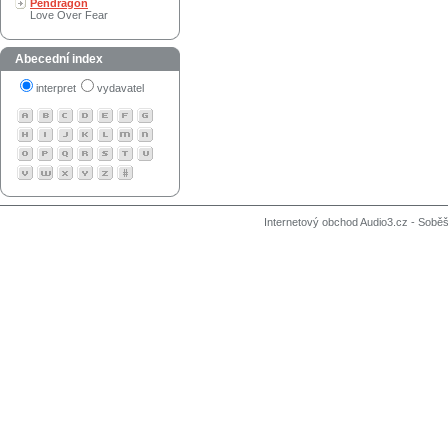
Pendragon
Love Over Fear
Abecední index
interpret
vydavatel
Internetový obchod Audio3.cz - Soběši