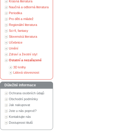
Krásná literatura
Naučná a odborná literatura
Periodika
Pro děti a mládež
Regionální literatura
Sci-fi, fantasy
Slovenská literatura
Učebnice
Umění
Zdraví a životní styl
Ostatní a nezařazené
3D knihy
Lidová slovesnost
Důležité informace
Ochrana osobních údajů
Obchodní podmínky
Jak nakupovat
Jste u nás poprvé?
Kontaktujte nás
Dostupnost titulů