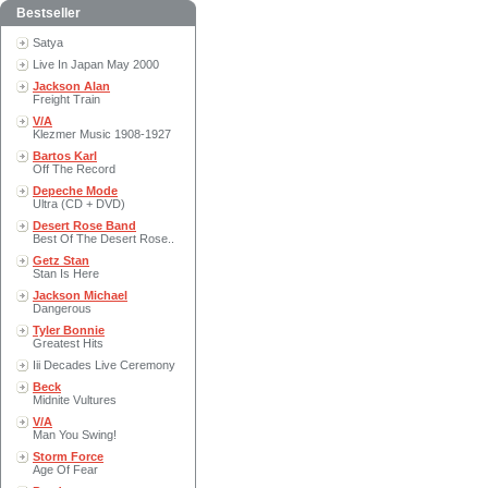
Bestseller
Satya
Live In Japan May 2000
Jackson Alan
Freight Train
V/A
Klezmer Music 1908-1927
Bartos Karl
Off The Record
Depeche Mode
Ultra (CD + DVD)
Desert Rose Band
Best Of The Desert Rose..
Getz Stan
Stan Is Here
Jackson Michael
Dangerous
Tyler Bonnie
Greatest Hits
Iii Decades Live Ceremony
Beck
Midnite Vultures
V/A
Man You Swing!
Storm Force
Age Of Fear