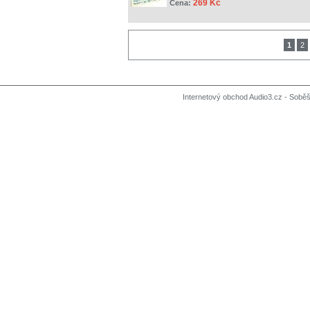
269 Kč
Cena:
1
2
Internetový obchod Audio3.cz - Soběši