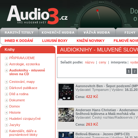
IHNED K DODÁNÍ
LUXUSNÍ BOXY
KNIŽNÍ NOVINKY
FILMOVÉ NOV
AUDIOKNIHY - MLUVENÉ SLOV
Knihy
PŘIPRAVUJEME
Seřadit podle:
názvu
|
ceny
|
interpreta
|
vyda
Astrologie, ezoterika
Audioknihy - mluvené
1
2
slovo na CD
Cestování, mapy
Aaronovitch Ben - Šepot podzemí (MP
Dárkové publikace
Vydavatel:
Tympanum
| Vydáno:
16.11.20
Dítě a rodina
422 Kč
Cena:
Dokument
Domov
Andersen Hans Christian - Anderseno
Historie
Sněhová královna a Malá mořská víla
Vydavatel:
Český rozhlas/Radioservis
| 
Hudební cizojazyčné
263 Kč
Cena:
Jazyky
Kalendáře, diáře a
Bellová Bianca - Jezero (MP3-CD)
poznámkové bloky
Vydavatel:
Tympanum
| Vydáno:
16.11.20