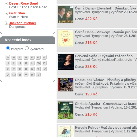
Desert Rose Band
Best Of The Desert Rose..
Černá Dana - Ebershoff: Dánská dívka
Vydavatel:
Tympanum
| Vydáno:
20.12.2
Getz Stan
Stan Is Here
422 Kč
Cena:
Jackson Michael
Dangerous
Černá Dana - Viewegh: Román pro že
Vydavatel:
Tympanum
| Vydáno:
23.1.201
Abecední index
316 Kč
Cena:
interpret
vydavatel
Červená Soňa - Stýskání zažehnáno
Vydavatel:
Český rozhlas/Radioservis
| 
228 Kč
Cena:
Chaloupek Václav - Písničky a příběhy 
večerníčků Bráškové. Prázdniny s vlča
Vydavatel:
Supraphon
| Vydáno:
15.9.200
193 Kč
Cena:
Christie Agatha - Greenshawova krato
Vydavatel:
Tympanum
| Vydáno:
16.6.201
215 Kč
Cena:
Hercule Poirot - Vražda v postranní ulic
Vydavatel:
Tympanum
| Vydáno:
1.12.201