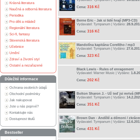
Krásná literatura
316 Kč
Cena:
Naučná a odborná literatura
Periodika
Berne Eric - Jak si lidé hrají (MP3-CD)
Pro děti a mládež
Vydavatel:
Tympanum
| Vydáno:
28.9.201
Regionální literatura
316 Kč
Cena:
Sci-fi, fantasy
Slovenská literatura
Mandolína kapitána Corelliho / mp3
Učebnice
Vydavatel:
Tympanum
| Vydáno:
27.6.201
Umění
323 Kč
Cena:
Zdraví a životní styl
Ostatní a nezařazené
Black Lewis - Rules of enragement
Vydavatel:
Warner Music
| Vydáno:
1.8.2
Důležité informace
202 Kč
Cena:
Ochrana osobních údajů
Bolton Sharon J. - Už teď jsi mrtvá (M
Obchodní podmínky
Vydavatel:
Tympanum
| Vydáno:
14.2.202
Jak nakupovat
351 Kč
Cena:
Jste u nás poprvé?
Kontaktujte nás
Brown Dan - Andělé a démoni / zkráce
Dostupnost titulů
Vydavatel:
Tympanum
| Vydáno:
12.6.201
431 Kč
Cena:
Bestseller