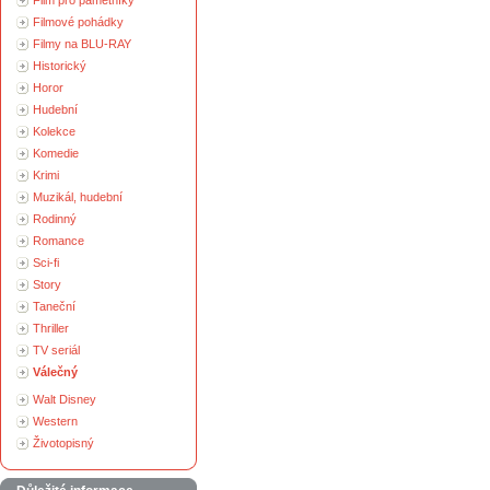
Film pro pamětníky
Filmové pohádky
Filmy na BLU-RAY
Historický
Horor
Hudební
Kolekce
Komedie
Krimi
Muzikál, hudební
Rodinný
Romance
Sci-fi
Story
Taneční
Thriller
TV seriál
Válečný
Walt Disney
Western
Životopisný