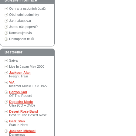
Důležité informace
Ochrana osobních údajů
Obchodní podmínky
Jak nakupovat
Jste u nás poprvé?
Kontaktujte nás
Dostupnost titulů
Bestseller
Satya
Live In Japan May 2000
Jackson Alan
Freight Train
V/A
Klezmer Music 1908-1927
Bartos Karl
Off The Record
Depeche Mode
Ultra (CD + DVD)
Desert Rose Band
Best Of The Desert Rose..
Getz Stan
Stan Is Here
Jackson Michael
Dangerous