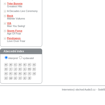
Tyler Bonnie
Greatest Hits
Iii Decades Live Ceremony
Beck
Midnite Vultures
V/A
Man You Swing!
Storm Force
Age Of Fear
Pendragon
Love Over Fear
Abecední index
interpret
vydavatel
Internetový obchod Audio3.cz - Soběši