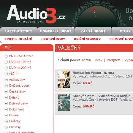
IHNED K DODÁNÍ
LUXUSNÍ BOXY
KNIŽNÍ NOVINKY
FILMOVÉ NOV
VÁLEČNÝ
Film
PŘIPRAVUJEME
Seřadit podle:
názvu
|
ceny
|
interpreta
|
vyda
DVD do 100 Kč
DVD do 200 Kč
Bondarčuk Fjodor - 9. rota
Akční
Vydavatel:
Hollywood C.E.
| Vydáno:
13.9
Animovaný
49 Kč
Cena:
Cvičení, sport
České filmy
Kachyňa Karel - Vlak dětství a naděje
Dětský
Vydavatel:
Česká televize ECT
| Vydáno:
Dobrodružný
606 Kč
Cena:
Dokument
Drama
Erotický
Fantasy