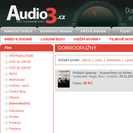
IHNED K DODÁNÍ
LUXUSNÍ BOXY
KNIŽNÍ NOVINKY
FILMOVÉ NOV
DOBRODRUŽNÝ
Film
PŘIPRAVUJEME
Seřadit podle:
názvu
|
ceny
|
interpreta
|
vyda
DVD do 100 Kč
DVD do 200 Kč
Pollack Sydney - Vzpomínky na Afriku
Akční
Vydavatel:
Magic Box
| Vydáno:
29.11.20
Animovaný
49 Kč
Cena:
Cvičení, sport
České filmy
Dětský
Dobrodružný
Dokument
Drama
Erotický
Fantasy