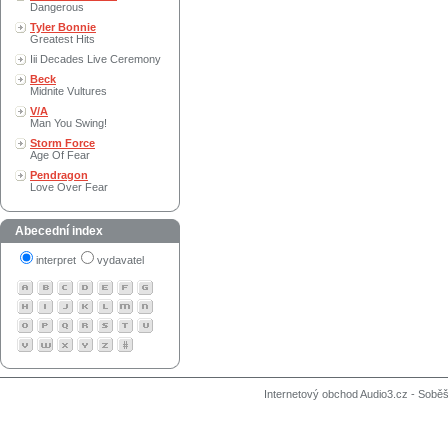
Dangerous
Tyler Bonnie
Greatest Hits
Iii Decades Live Ceremony
Beck
Midnite Vultures
V/A
Man You Swing!
Storm Force
Age Of Fear
Pendragon
Love Over Fear
Abecední index
interpret
vydavatel
Internetový obchod Audio3.cz - Soběši