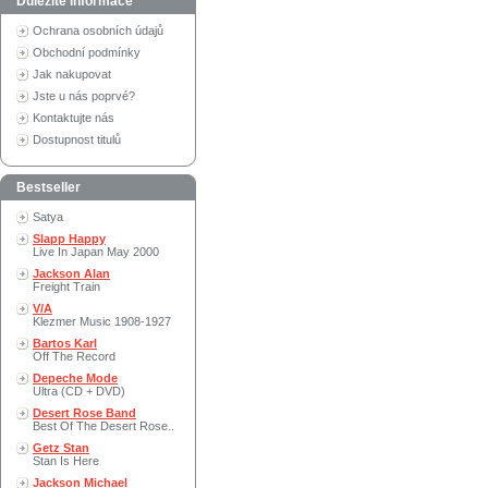
Důležité informace
Ochrana osobních údajů
Obchodní podmínky
Jak nakupovat
Jste u nás poprvé?
Kontaktujte nás
Dostupnost titulů
Bestseller
Satya
Slapp Happy
Live In Japan May 2000
Jackson Alan
Freight Train
V/A
Klezmer Music 1908-1927
Bartos Karl
Off The Record
Depeche Mode
Ultra (CD + DVD)
Desert Rose Band
Best Of The Desert Rose..
Getz Stan
Stan Is Here
Jackson Michael