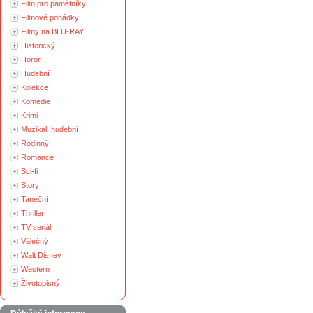
Film pro pamětníky
Filmové pohádky
Filmy na BLU-RAY
Historický
Horor
Hudební
Kolekce
Komedie
Krimi
Muzikál, hudební
Rodinný
Romance
Sci-fi
Story
Taneční
Thriller
TV seriál
Válečný
Walt Disney
Western
Životopisný