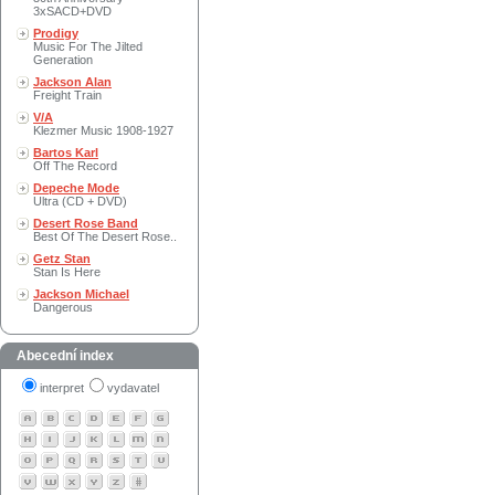
3xSACD+DVD
Prodigy
Music For The Jilted
Generation
Jackson Alan
Freight Train
V/A
Klezmer Music 1908-1927
Bartos Karl
Off The Record
Depeche Mode
Ultra (CD + DVD)
Desert Rose Band
Best Of The Desert Rose..
Getz Stan
Stan Is Here
Jackson Michael
Dangerous
Abecední index
interpret
vydavatel