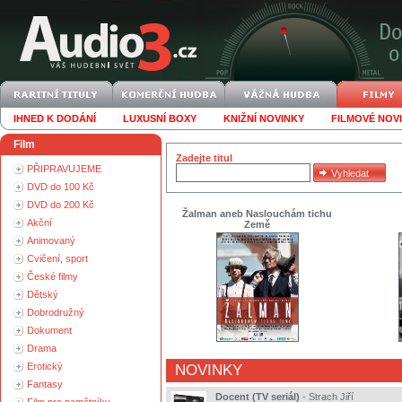
IHNED K DODÁNÍ
LUXUSNÍ BOXY
KNIŽNÍ NOVINKY
FILMOVÉ NOV
Film
Zadejte titul
PŘIPRAVUJEME
DVD do 100 Kč
DVD do 200 Kč
Žalman aneb Naslouchám tichu
Akční
Země
Animovaný
Cvičení, sport
České filmy
Dětský
Dobrodružný
Dokument
Drama
Erotický
NOVINKY
Fantasy
Docent (TV seriál)
-
Strach Jiří