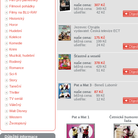
Film pro pamětníky
naše cena:
307 Kč
Filmové pohádky
běžná cena:
349 Kč
Filmy na BLU-RAY
ušetříte:
42 Kč
Historický
Horor
Jezevec Chrujda
Hudební
vydavatel:
Česká televize ECT
Kolekce
naše cena:
175 Kč
běžná cena:
199 Kč
Komedie
ušetříte:
24 Kč
Krimi
Muzikál, hudební
Šťastné a veselé
Rodinný
naše cena:
378 Kč
běžná cena:
429 Kč
Romance
ušetříte:
51 Kč
Sci-fi
Story
Pat a Mat 3
-
Beneš Lubomír
Taneční
naše cena:
87 Kč
Thriller
běžná cena:
99 Kč
TV seriál
ušetříte:
12 Kč
Válečný
Walt Disney
Western
Pat a Mat 1
Četnické humores
řada
Životopisný
Důležité informace