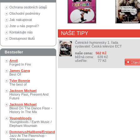
Ochrana osobních údajů
Obchodní podmínky
Jak nakupovat
Jste u nás poprvé?
Kontaktujte nás
NAŠE TIPY
Dostupnost titulů
Četnické humoresky 1. řada
vydavatel:
Česká televize ECT
Bestseller
naše cena:
562 Kč
běžná cena:
639 Kč
Anvil
ušetříte:
77 Kč
Forged In Fire
James Gang
Best Of
Tyler Bonnie
The best of
Jackson Michael
History Past, Present And
Future
Jackson Michael
Blood On The Dance Floor -
History In The Mix
Youngbloods
Youngbloods / Earth Music /
Elephant Mountain
Domnerus/Hallberg/Erstand
Jazz At The Pawnshop -
30th Anniversary