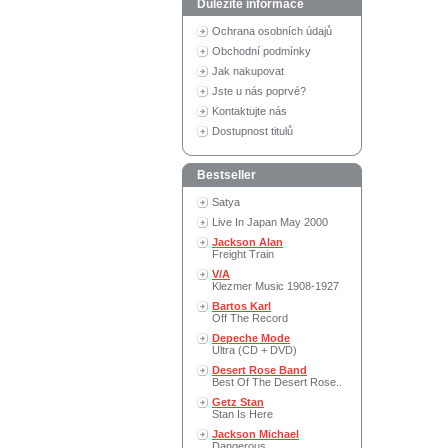
Důležité informace
Ochrana osobních údajů
Obchodní podmínky
Jak nakupovat
Jste u nás poprvé?
Kontaktujte nás
Dostupnost titulů
Bestseller
Satya
Live In Japan May 2000
Jackson Alan
Freight Train
V/A
Klezmer Music 1908-1927
Bartos Karl
Off The Record
Depeche Mode
Ultra (CD + DVD)
Desert Rose Band
Best Of The Desert Rose..
Getz Stan
Stan Is Here
Jackson Michael
Dangerous