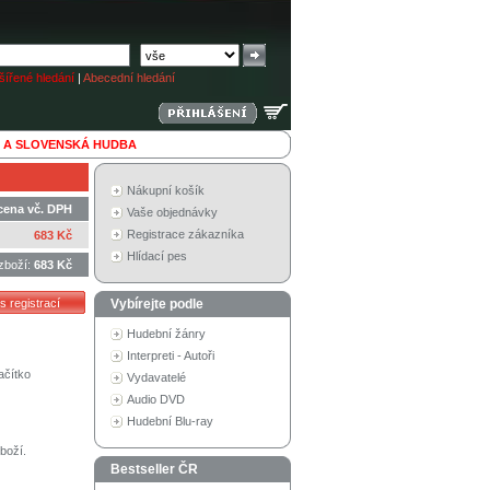
ířené hledání
|
Abecední hledání
 A SLOVENSKÁ HUDBA
Nákupní košík
cena vč. DPH
Vaše objednávky
Registrace zákazníka
683 Kč
Hlídací pes
zboží:
683 Kč
Vybírejte podle
Hudební žánry
Interpreti - Autoři
ačítko
Vydavatelé
Audio DVD
Hudební Blu-ray
boží.
Bestseller ČR