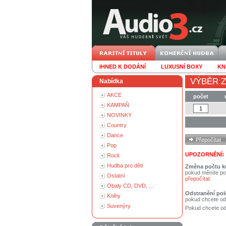
IHNED K DODÁNÍ
LUXUSNÍ BOXY
KN
VÝBĚR Z
Nabídka
AKCE
počet
KAMPAŇ
NOVINKY
Country
Dance
Pop
UPOZORNĚNÍ:
Rock
Hudba pro děti
Změna počtu k
pokud měníte po
Ostatní
přepočítat
.
Obaly CD, DVD, ...
Odstranění pol
Knihy
pokud chcete od
Suvenýry
Pokud chcete ods