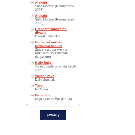
Arakain
Salto Mortale (Remastered
2026)
Arakain
Salto Mortale (Remastered
2026)
Orchestr Národního
divadla
Dvořák: Rusalka
Horňácká muzika
Miroslava Minkse
Zpívání a vyprávění z
Kuželova (Multimediální
dvojalbum)
Hally Belly
40 let v undergroundu 1986-
2026
Walsh Steve
Daily Specials
Toyen
Ia Orana
Metalinda
Moja hviezda žije (No 16)