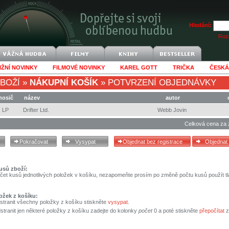
Hledání:
Rozš
IŽNÍ NOVINKY
FILMOVÉ NOVINKY
KAREL GOTT
TRIČKA
ČESKÁ
BOŽÍ
»
NÁKUPNÍ KOŠÍK
»
POTVRZENÍ OBJEDNÁVKY
nosič
název
autor
LP
Drifter Ltd.
Webb Jovin
Celková cena za 
usů zboží:
čet kusů jednotlivých položek v košíku, nezapomeňte prosím po změně počtu kusů použít tl
ožek z košíku:
stranit všechny položky z košíku stiskněte
vysypat
.
tranit jen některé položky z košíku zadejte do kolonky
počet
0 a poté stiskněte
přepočítat
z