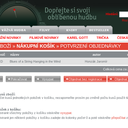
Hledání:
Rozš
IŽNÍ NOVINKY
FILMOVÉ NOVINKY
KAREL GOTT
TRIČKA
ČESKÁ
BOŽÍ
»
NÁKUPNÍ KOŠÍK
»
POTVRZENÍ OBJEDNÁVKY
osič
název
autor
CD
Blues of a String Hanging in the Wind
Honzák Jaromír
Celková cena za 
usů zboží:
čet kusů jednotlivých položek v košíku, nezapomeňte prosím po změně počtu kusů použít tl
ožek z košíku:
stranit všechny položky z košíku stiskněte
vysypat
.
tranit jen některé položky z košíku zadejte do kolonky
počet
0 a poté stiskněte
přepočítat
z