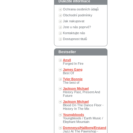
Důležité informace
Ochrana osobních údajů
Obchodní podmínky
Jak nakupovat
Jste u nás poprvé?
Kontaktujte nás
Dostupnost titulů
Bestseller
Anvil
Forged In Fire
James Gang
Best Of
Tyler Bonnie
The best of
Jackson Michael
History Past, Present And
Future
Jackson Michael
Blood On The Dance Floor -
History In The Mix
Youngbloods
Youngbloods / Earth Music /
Elephant Mountain
Domnerus/Hallberg/Erstand
Jazz At The Pawnshop -