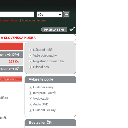
ířené hledání
|
Abecední hledání
 A SLOVENSKÁ HUDBA
Nákupní košík
cena vč. DPH
Vaše objednávky
Registrace zákazníka
263 Kč
Hlídací pes
zboží:
263 Kč
Vybírejte podle
Hudební žánry
Interpreti - Autoři
ačítko
Vydavatelé
Audio DVD
Hudební Blu-ray
boží.
Bestseller ČR