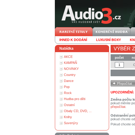
IHNED K DODÁNÍ
LUXUSNÍ BOXY
KN
VÝBĚR Z
Nabídka
AKCE
počet
n
KAMPAŇ
NOVINKY
Country
Dance
Pop
UPOZORNĚNÍ:
Rock
Hudba pro děti
Změna počtu k
pokud měníte po
Ostatní
přepočítat
.
Obaly CD, DVD, ...
Odstranění pol
Knihy
pokud chcete od
Suvenýry
Pokud chcete ods