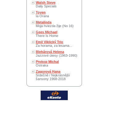
Walsh Steve
Daily Specials
Toyen
Ia Orana
Metalinda
Moja hviezda žije (No 16)
Gees Michael
There Is Home
Emil Viklický Trio
Za horama, za lesama...
Blehárová Helena
Jazzové útesy (1963-1990)
Prokop Michal
Ostraka
Zagorová Hana
Srdečně / Nejkrásnější
šansony 1968-2018