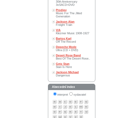
30th Anniversary
3xSACD+DVD
Prodigy
Music For The Jilted
Generation
Jackson Alan
Freight Train
V/A
Klezmer Music 1908-1927
Bartos Karl
Off The Record
Depeche Mode
Ultra (CD + DVD)
Desert Rose Band
Best Of The Desert Rose..
Getz Stan
Stan Is Here
Jackson Michael
Dangerous
Abecední index
interpret
vydavatel