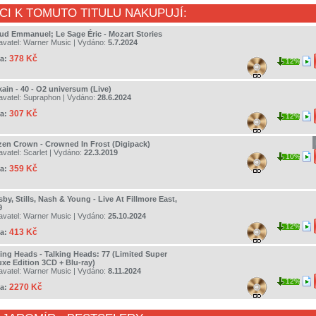
CI K TOMUTO TITULU NAKUPUJÍ:
ud Emmanuel; Le Sage Éric - Mozart Stories
avatel:
Warner Music
| Vydáno:
5.7.2024
378 Kč
a:
12%
kain - 40 - O2 universum (Live)
avatel:
Supraphon
| Vydáno:
28.6.2024
307 Kč
a:
12%
zen Crown - Crowned In Frost (Digipack)
avatel:
Scarlet
| Vydáno:
22.3.2019
10%
359 Kč
a:
by, Stills, Nash & Young - Live At Fillmore East,
9
avatel:
Warner Music
| Vydáno:
25.10.2024
12%
413 Kč
a:
king Heads - Talking Heads: 77 (Limited Super
uxe Edition 3CD + Blu-ray)
avatel:
Warner Music
| Vydáno:
8.11.2024
12%
2270 Kč
a: