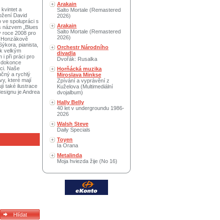
Arakain
kvintet a
Salto Mortale (Remastered
ožení David
2026)
o ve spolupráci s
Arakain
 s názvem „Blues
Salto Mortale (Remastered
v roce 2008 pro
2026)
na Honzákově
ýkora, pianista,
Orchestr Národního
 k velkým
divadla
i při práci pro
Dvořák: Rusalka
i dokonce
ici. Naše
Horňácká muzika
učný a rychlý
Miroslava Minkse
vy, které mají
Zpívání a vyprávění z
í také ilustrace
Kuželova (Multimediální
designu je Andrea
dvojalbum)
Hally Belly
40 let v undergroundu 1986-
2026
Walsh Steve
Daily Specials
Toyen
Ia Orana
Metalinda
Moja hviezda žije (No 16)