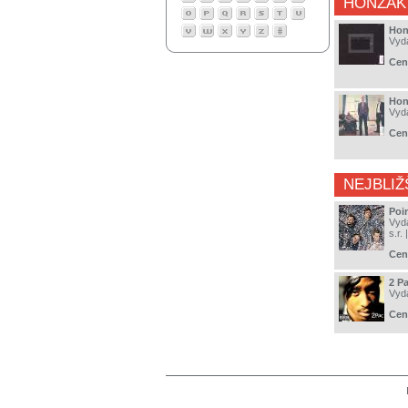
HONZÁK
Hon
Vyd
Cen
Hon
Vyd
Cen
NEJBLIŽ
Poi
Vyd
s.r.
|
Cen
2 Pa
Vyd
Cen