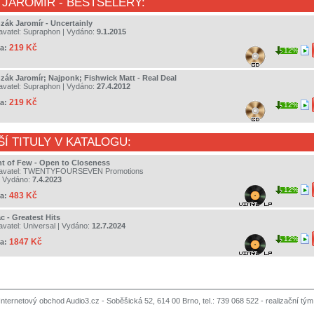
 JAROMÍR
- BESTSELERY:
zák Jaromír - Uncertainly
avatel:
Supraphon
| Vydáno:
9.1.2015
219 Kč
a:
12%
zák Jaromír; Najponk; Fishwick Matt - Real Deal
avatel:
Supraphon
| Vydáno:
27.4.2012
219 Kč
a:
12%
ŠÍ TITULY V KATALOGU:
nt of Few - Open to Closeness
avatel:
TWENTYFOURSEVEN Promotions
 Vydáno:
7.4.2023
12%
483 Kč
a:
c - Greatest Hits
avatel:
Universal
| Vydáno:
12.7.2024
12%
1847 Kč
a:
Internetový obchod Audio3.cz - Soběšická 52, 614 00 Brno, tel.: 739 068 522 -
realizační tým