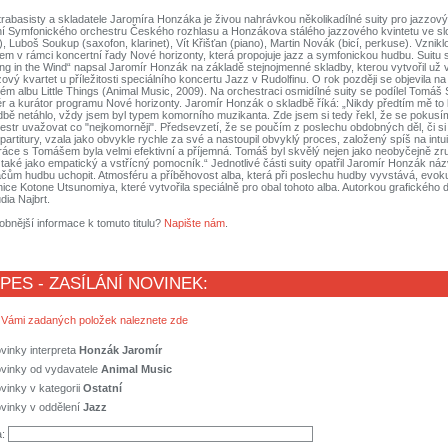
abasisty a skladatele Jaromíra Honzáka je živou nahrávkou několikadílné suity pro jazzový 
ní Symfonického orchestru Českého rozhlasu a Honzákova stálého jazzového kvintetu ve sl
, Luboš Soukup (saxofon, klarinet), Vít Křišťan (piano), Martin Novák (bicí, perkuse). Vznikl
m v rámci koncertní řady Nové horizonty, která propojuje jazz a symfonickou hudbu. Suitu
ing in the Wind“ napsal Jaromír Honzák na základě stejnojmenné skladby, kterou vytvořil už 
vý kvartet u příležitosti speciálního koncertu Jazz v Rudolfinu. O rok později se objevila 
m albu Little Things (Animal Music, 2009). Na orchestraci osmidílné suity se podílel Tomáš S
ér a kurátor programu Nové horizonty. Jaromír Honzák o skladbě říká: „Nikdy předtím mě to
ě netáhlo, vždy jsem byl typem komorního muzikanta. Zde jsem si tedy řekl, že se pokusím 
str uvažovat co "nejkomorněji". Předsevzetí, že se poučím z poslechu obdobných děl, či s
 partitury, vzala jako obvykle rychle za své a nastoupil obvyklý proces, založený spíš na intu
áce s Tomášem byla velmi efektivní a příjemná. Tomáš byl skvělý nejen jako neobyčejně zr
e také jako empatický a vstřícný pomocník.“ Jednotlivé části suity opatřil Jaromír Honzák náz
ům hudbu uchopit. Atmosféru a příběhovost alba, která při poslechu hudby vyvstává, evokuj
ice Kotone Utsunomiya, které vytvořila speciálně pro obal tohoto alba. Autorkou grafického 
ia Najbrt.
obnější informace k tomuto titulu?
Napište nám
.
 PES - ZASÍLÁNÍ NOVINEK:
 Vámi zadaných položek naleznete zde
vinky interpreta
Honzák Jaromír
ovinky od vydavatele
Animal Music
vinky v kategorii
Ostatní
vinky v oddělení
Jazz
a: