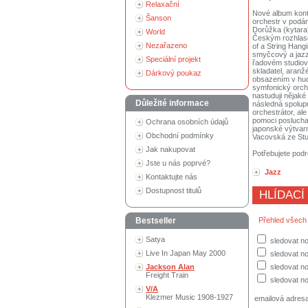
Relaxační
Nové album kontr
Šanson
orchestr v podá
Dorůžka (kytara)
World
Českým rozhlase
Nezařazeno
of a String Hang
smyčcový a jazzo
Speciální projekt
řadovém studiové
skladatel, aranž
Dárkový poukaz
obsazením v hudb
symfonický orche
nastuduji nějaké
Důležité informace
následná spolupr
orchestrátor, al
pomoci posluchač
Ochrana osobních údajů
japonské výtvarn
Obchodní podmínky
Vacovská ze Stud
Jak nakupovat
Potřebujete podr
Jste u nás poprvé?
Jazz
Kontaktujte nás
Dostupnost titulů
HLÍDACÍ
Bestseller
Přehled všech
Satya
sledovat no
Live In Japan May 2000
sledovat n
Jackson Alan
sledovat no
Freight Train
sledovat no
V/A
Klezmer Music 1908-1927
emailová adres