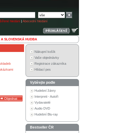
ířené hledání
|
Abecední hledání
 A SLOVENSKÁ HUDBA
Nákupní košík
Vaše objednávky
skladeb
Registrace zákazníka
 ukázkami
Hlídací pes
Vybírejte podle
Hudební žánry
Interpreti - Autoři
Vydavatelé
Audio DVD
Hudební Blu-ray
Bestseller ČR