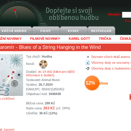
Hledání:
Rozš
IŽNÍ NOVINKY
FILMOVÉ NOVINKY
KAREL GOTT
TRIČKA
ČESKÁ
aromír
- Blues of a String Hanging in the Wind
Typ zboží:
Hudba
Seznam všech titulů autora
Všechny tituly se seznamy 
Nosič:
Všechny tituly s hudebními
Dodání:
do 14 dnů (klikni pro bližší
informace k dodání)
Vydavatel:
Animal Music
12%
sleva
Vydáno:
26.7.2024
EAN/UPC: 8594211850452
Objednací kód:
3448438
o zvětšení.
Běžná cena:
299 Kč
263 Kč
Naše cena:
(vč. DPH)
Ušetříte:
36 Kč (12%)
k Jaromír