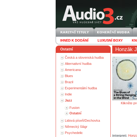
IHNED K DODÁNÍ
LUXUSNÍ BOXY
KN
Honzák J
Ostatní
Česká a slovenská hudba
Alternativní hudba
Americana
Blues
Brazil
Experimentální hudba
Indie
Jazz
Klikněte pr
Fusion
Ostatní
Lidová píseň/Dechovka
Německý šlágr
Psychedelic
interpret:
Honzá