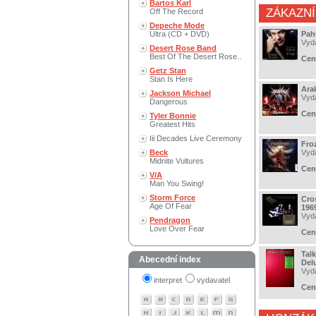
Bartos Karl
ZÁKAZNÍ
Off The Record
Depeche Mode
Ultra (CD + DVD)
Pah
Vyd
Desert Rose Band
Best Of The Desert Rose..
Cen
Getz Stan
Stan Is Here
Ara
Jackson Michael
Vyd
Dangerous
Cen
Tyler Bonnie
Greatest Hits
Iii Decades Live Ceremony
Fro
Beck
Vyd
Midnite Vultures
Cen
V/A
Man You Swing!
Storm Force
Cros
Age Of Fear
196
Vyd
Pendragon
Love Over Fear
Cen
Tal
Abecední index
Del
Vyd
interpret
vydavatel
Cen