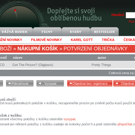
Hledání:
Rozš
IŽNÍ NOVINKY
FILMOVÉ NOVINKY
KAREL GOTT
TRIČKA
ČESKÁ
BOŽÍ
»
NÁKUPNÍ KOŠÍK
»
POTVRZENÍ OBJEDNÁVKY
osič
název
autor
CD
Get The Picture? (Digipack)
Pretty Things
Celková cena za 
usů zboží:
čet kusů jednotlivých položek v košíku, nezapomeňte prosím po změně počtu kusů použít tl
ožek z košíku:
stranit všechny položky z košíku stiskněte
vysypat
.
tranit jen některé položky z košíku zadejte do kolonky
počet
0 a poté stiskněte
přepočítat
z