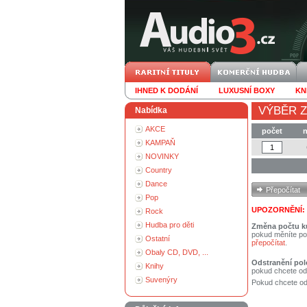
IHNED K DODÁNÍ
LUXUSNÍ BOXY
KN
VÝBĚR Z
Nabídka
AKCE
počet
n
KAMPAŇ
NOVINKY
Country
Dance
Pop
UPOZORNĚNÍ:
Rock
Hudba pro děti
Změna počtu k
pokud měníte po
Ostatní
přepočítat
.
Obaly CD, DVD, ...
Odstranění pol
Knihy
pokud chcete od
Suvenýry
Pokud chcete ods