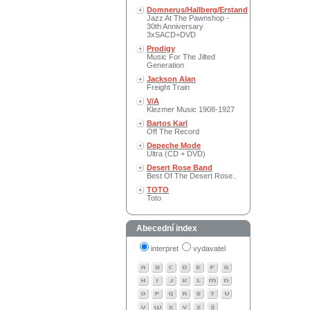
Domnerus/Hallberg/Erstand
Jazz At The Pawnshop -
30th Anniversary
3xSACD+DVD
Prodigy
Music For The Jilted
Generation
Jackson Alan
Freight Train
V/A
Klezmer Music 1908-1927
Bartos Karl
Off The Record
Depeche Mode
Ultra (CD + DVD)
Desert Rose Band
Best Of The Desert Rose..
TOTO
Toto
Abecední index
interpret
vydavatel