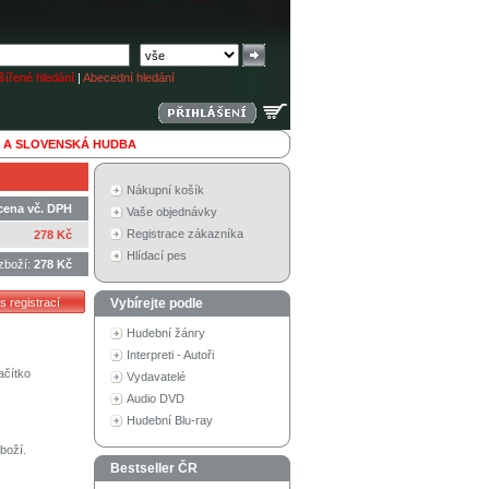
ířené hledání
|
Abecední hledání
 A SLOVENSKÁ HUDBA
Nákupní košík
cena vč. DPH
Vaše objednávky
Registrace zákazníka
278 Kč
Hlídací pes
zboží:
278 Kč
Vybírejte podle
Hudební žánry
Interpreti - Autoři
ačítko
Vydavatelé
Audio DVD
Hudební Blu-ray
boží.
Bestseller ČR