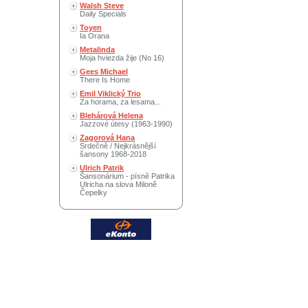
Walsh Steve
Daily Specials
Toyen
Ia Orana
Metalinda
Moja hviezda žije (No 16)
Gees Michael
There Is Home
Emil Viklický Trio
Za horama, za lesama...
Blehárová Helena
Jazzové útesy (1963-1990)
Zagorová Hana
Srdečně / Nejkrásnější
šansony 1968-2018
Ulrich Patrik
Šansonárium - písně Patrika
Ulricha na slova Miloně
Čepelky