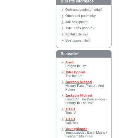
Důležité informace
Ochrana osobních údajů
Obchodní podmínky
Jak nakupovat
Jste u nás poprvé?
Kontaktujte nás
Dostupnost titulů
Bestseller
Anvil
Forged In Fire
Tyler Bonnie
The best of
Jackson Michael
History Past, Present And
Future
Jackson Michael
Blood On The Dance Floor -
History In The Mix
TOTO
Toto IV
TOTO
Isolation
Youngbloods
Youngbloods / Earth Music /
Elephant Mountain