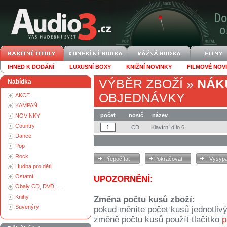
IHNED K DODÁNÍ
LUXUSNÍ BOXY
KNIŽNÍ NOVINKY
FILMOVÉ NOV
VÝBĚR ZBOŽÍ
»
NÁK
Nabídka
OBJEDNÁVKY
AKCE
KAMPAŇ
počet
nosič
název
NOVINKY
Country
CD
Klavírní dílo 6
Dance
Pop
Rock
Hudba pro děti
Ostatní
UPOZORNĚNÍ:
Obaly CD, DVD, ...
Knihy
Změna počtu kusů zboží:
Suvenýry
pokud měníte počet kusů jednotliv
změně počtu kusů použít tlačítko
p