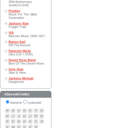
30th Anniversary
3xSACD+DVD
Prodigy
Music For The Jilted
Generation
Jackson Alan
Freight Train
V/A
Klezmer Music 1908-1927
Bartos Karl
Off The Record
Depeche Mode
Ultra (CD + DVD)
Desert Rose Band
Best Of The Desert Rose..
Getz Stan
Stan Is Here
Jackson Michael
Dangerous
Abecední index
interpret
vydavatel