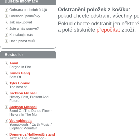
Důležité informace
Odstranění položek z košíku:
Ochrana osobních údajů
pokud chcete odstranit všechny po
Obchodní podmínky
Jak nakupovat
Pokud chcete odstranit jen někter
Jste u nás poprvé?
a poté stiskněte
přepočítat
zboží.
Kontaktujte nás
Dostupnost titulů
Bestseller
Anvil
Forged In Fire
James Gang
Best Of
Tyler Bonnie
The best of
Jackson Michael
History Past, Present And
Future
Jackson Michael
Blood On The Dance Floor -
History In The Mix
Youngbloods
Youngbloods / Earth Music /
Elephant Mountain
Domnerus/Hallberg/Erstand
Jazz At The Pawnshop -