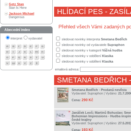
Getz Stan
Stan Is Here
HLÍDACÍ PES - ZASÍ
Jackson Michael
Dangerous
Přehled všech Vámi zadaných po
Abecední index
interpret
vydavatel
sledovat novinky interpreta
Smetana Bedřich
sledovat novinky od vydavatele
Supraphon
sledovat novinky v kategorii
Vážná hudba
sledovat novinky v oddělení
Klasika
sledovat novinky v oddělení
Klasika
emailová adresa:
SMETANA BEDŘICH
Smetana Bedřich - Prodaná nevěsta
Vydavatel:
Supraphon
| Vydáno:
21.7.200
290 Kč
Cena:
Janáček Leoš; Martinů Bohuslav; Smet
Bohemian Impressions - Hudba inspir
české krajiny
Vydavatel:
Supraphon
| Vydáno:
27.5.201
193 Kč
Cena: