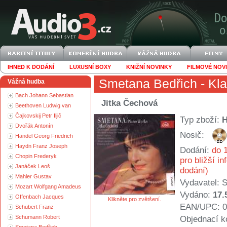
IHNED K DODÁNÍ
LUXUSNÍ BOXY
KNIŽNÍ NOVINKY
FILMOVÉ NOV
Smetana Bedřich
- Kla
Vážná hudba
Bach Johann Sebastian
Jitka Čechová
Beethoven Ludwig van
Čajkovskij Petr Iljič
Typ zboží:
Dvořák Antonín
Nosič:
Händel Georg Friedrich
Haydn Franz Joseph
Dodání:
do 1
Chopin Frederyk
pro bližší i
Janáček Leoš
dodání)
Mahler Gustav
Vydavatel:
S
Mozart Wolfgang Amadeus
Vydáno:
17.
Offenbach Jacques
Klikněte pro zvětšení.
EAN/UPC: 0
Schubert Franz
Schumann Robert
Objednací k