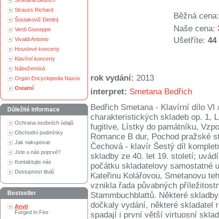
Smetana Bedřich
Strauss Richard
Běžná cena:
Šostakovič Dimitrij
Naše cena:
Verdi Giuseppe
Ušetříte:
44
Vivaldi Antonio
Houslové koncerty
Klavírní koncerty
Náboženská
rok vydání:
2013
Organ Encyclopedia Naxos
Ostatní
interpret:
Smetana Bedřich
Bedřich Smetana - Klavírní dílo VI
Důležité informace
charakteristických skladeb op. 1, 
Ochrana osobních údajů
fugitive, Lístky do památníku, Vzp
Obchodní podmínky
Romance B dur, Pochod pražské stu
Jak nakupovat
Čechová - klavír Šestý díl komplet
Jste u nás poprvé?
skladby ze 40. let 19. století; uvá
Kontaktujte nás
počátku skladatelovy samostatné u
Dostupnost titulů
Kateřinu Kolářovou, Smetanovu teh
vznikla řada půvabných příležitost
Bestseller
Stammbuchblattů. Některé skladby 
dočkaly vydání, některé skladatel r
Anvil
Forged In Fire
spadají i první větší virtuosní skla