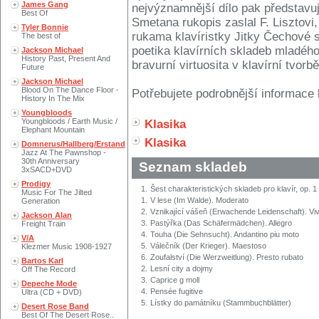
James Gang
nejvýznamnější dílo pak představuj
Best Of
Smetana rukopis zaslal F. Lisztovi,
Tyler Bonnie
rukama klavíristky Jitky Čechové se
The best of
poetika klavírních skladeb mladého
Jackson Michael
History Past, Present And
bravurní virtuosita v klavírní tvo
Future
Jackson Michael
Blood On The Dance Floor -
Potřebujete podrobnější informace 
History In The Mix
Youngbloods
Youngbloods / Earth Music /
Klasika
Elephant Mountain
Klasika
Domnerus/Hallberg/Erstand
Jazz At The Pawnshop -
30th Anniversary
Seznam skladeb
3xSACD+DVD
Prodigy
1.
Šest charakteristických skladeb pro klavír, op. 1
Music For The Jilted
1.
V lese (Im Walde). Moderato
Generation
2.
Vznikající vášeň (Erwachende Leidenschaft). Vi
Jackson Alan
3.
Pastýřka (Das Schäfermädchen). Allegro
Freight Train
4.
Touha (Die Sehnsucht). Andantino piu moto
V/A
5.
Válečník (Der Krieger). Maestoso
Klezmer Music 1908-1927
6.
Zoufalství (Die Werzweitlung). Presto rubato
Bartos Karl
2.
Lesní city a dojmy
Off The Record
3.
Caprice g moll
Depeche Mode
4.
Pensée fugitive
Ultra (CD + DVD)
5.
Lístky do památníku (Stammbuchblätter)
Desert Rose Band
Best Of The Desert Rose..