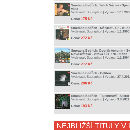
Smetana Bedřich; Talich Václav - Speci
vlast
Vydavatel:
Supraphon
| Vydáno:
17.3.200
175 Kč
Cena:
Smetana Bedřich - Má vlast / ČF / Kube
Vydavatel:
Supraphon
| Vydáno:
1.1.1990
272 Kč
Cena:
Smetana Bedřich; Dvořák Antonín - Sy
Novosvětská - Vltava / ČF / Neumann
Vydavatel:
Supraphon
| Vydáno:
1.1.1994
272 Kč
Cena:
Smetana Bedřich - Dalibor
Vydavatel:
Supraphon
| Vydáno:
27.4.201
290 Kč
Cena:
Smetana Bedřich - Tajemnství - Secret
Vydavatel:
Supraphon
| Vydáno:
9.8.2011
193 Kč
Cena:
NEJBLIŽŠÍ TITULY V