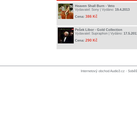
Heaven Shall Burn - Veto
Vydavatel:
Sony
| Vydáno:
19.4.2013
386 Kč
Cena:
Pešek Libor - Gold Collection
Vydavatel:
Supraphon
| Vydáno:
17.5.201
290 Kč
Cena:
Internetový obchod Audio3.cz - Soběši