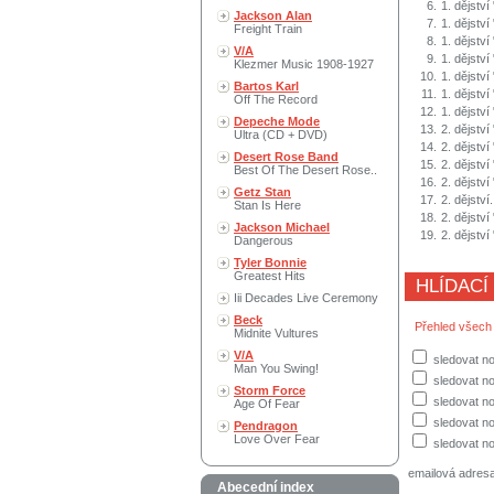
6.
1. dějstv
Jackson Alan
7.
1. dějství
Freight Train
8.
1. dějství
V/A
9.
1. dějstv
Klezmer Music 1908-1927
10.
1. dějství
Bartos Karl
11.
1. dějstv
Off The Record
12.
1. dějství
Depeche Mode
13.
2. dějství
Ultra (CD + DVD)
14.
2. dějství
Desert Rose Band
15.
2. dějstv
Best Of The Desert Rose..
16.
2. dějství
Getz Stan
17.
2. dějství
Stan Is Here
18.
2. dějství
Jackson Michael
19.
2. dějstv
Dangerous
Tyler Bonnie
Greatest Hits
HLÍDACÍ
Iii Decades Live Ceremony
Beck
Přehled všech
Midnite Vultures
V/A
sledovat no
Man You Swing!
sledovat n
Storm Force
sledovat no
Age Of Fear
sledovat no
Pendragon
Love Over Fear
sledovat no
emailová adres
Abecední index