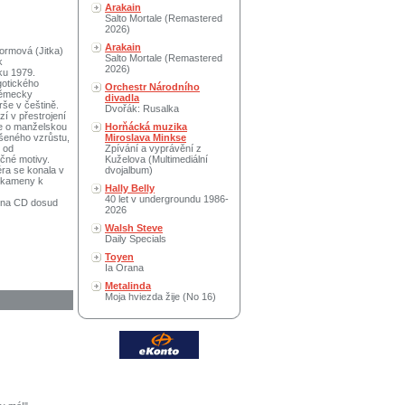
Arakain
Salto Mortale (Remastered
2026)
Arakain
Šormová (Jitka)
Salto Mortale (Remastered
k
2026)
ku 1979.
gotického
Orchestr Národního
 německy
divadla
še v češtině.
Dvořák: Rusalka
zí v přestrojení
de o manželskou
Horňácká muzika
ušeného vzrůstu,
Miroslava Minkse
 od
Zpívání a vyprávění z
čné motivy.
Kuželova (Multimediální
ra se konala v
dvojalbum)
í kameny k
Hally Belly
40 let v undergroundu 1986-
í na CD dosud
2026
Walsh Steve
Daily Specials
Toyen
Ia Orana
Metalinda
Moja hviezda žije (No 16)