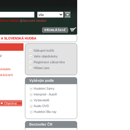
ířené hledání
|
Abecední hledání
 A SLOVENSKÁ HUDBA
Nákupní košík
a!
Vaše objednávky
Registrace zákazníka
Hlídací pes
skladeb
 ukázkami
Vybírejte podle
Hudební žánry
Interpreti - Autoři
Vydavatelé
Audio DVD
Hudební Blu-ray
Bestseller ČR