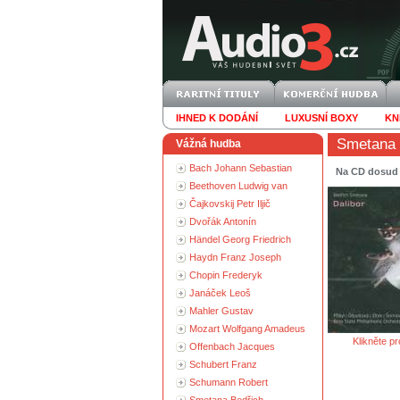
IHNED K DODÁNÍ
LUXUSNÍ BOXY
KN
Smetana 
Vážná hudba
Bach Johann Sebastian
Na CD dosud 
Beethoven Ludwig van
Čajkovskij Petr Iljič
Dvořák Antonín
Händel Georg Friedrich
Haydn Franz Joseph
Chopin Frederyk
Janáček Leoš
Mahler Gustav
Mozart Wolfgang Amadeus
Klikněte pr
Offenbach Jacques
Schubert Franz
Schumann Robert