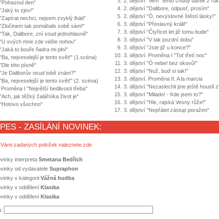
3.
2. dějství "Vem´ tento chudý dárek z ru
í "Pohasnul den"
4.
2. dějství "Dalibore, odpusť, prosím"
 "Jaký to zjev!"
5.
2. dějství "Ó, nevýslovné štěstí lásky!"
 "Zapírat nechci, nejsem zvyklý lháti"
6.
3. dějství "Přeslavný králi!"
í "Zločinem tak pomáhals sobě sám!"
7.
3. dějství "Čtyřicet let již tomu bude"
 "Tak, Dalibore, zní soud jednohlasně"
8.
3. dějství "V tak pozdní dobu"
í "U svých mne zde vidíte nohou"
9.
3. dějství "Jste již u konce?"
 "Jaká to bouře ňadra mi plní"
10.
3. dějství. Proměna I "Toť třetí noc"
 "Ba, nejveselejší je tento svět!" (1.scéna)
11.
3. dějství "Ó nebe! bez okovů!"
 "Dle této písně"
12.
3. dějství "Nuž, buď si tak!"
í "Je Daliborův osud tobě znám?"
13.
3. dějství. Proměna II. A la marcia
 "Ba, nejveselejší je tento svět!" (2. scéna)
14.
3. dějství "Nezaslechli jste ještě houslí
. Proměna I "Největší bedlivosti třeba"
15.
3. dějství "Milado! - Kde jsem to?"
 "Ach, jak těžký žalářníka život je"
16.
3. dějství "Hle, rajská Vesny růže!"
í "Hotovo všechno"
17.
3. dějství "Nepřátel zástup poražen"
 PES - ZASÍLÁNÍ NOVINEK:
 Vámi zadaných položek naleznete zde
vinky interpreta
Smetana Bedřich
ovinky od vydavatele
Supraphon
vinky v kategorii
Vážná hudba
vinky v oddělení
Klasika
vinky v oddělení
Klasika
a: