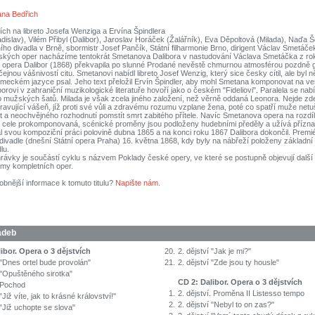
na Bedřich
ích na libreto Josefa Wenziga a Ervína Špindlera
adislav), Vilém Přibyl (Dalibor), Jaroslav Horáček (Žalářník), Eva Děpoltová (Milada), Naďa 
ího divadla v Brně, sbormistr Josef Pančík, Státní filharmonie Brno, dirigent Václav Smetáče
ských oper nacházíme tentokrát Smetanova Dalibora v nastudování Václava Smetáčka z ro
 opera Dalibor (1868) překvapila po slunné Prodané nevěstě chmurnou atmosférou pozdně 
ejnou vášnivostí citu. Smetanovi nabídl libreto Josef Wenzig, který sice česky cítil, ale byl
meckém jazyce psal. Jeho text přeložil Ervín Špindler, aby mohl Smetana komponovat na ver
orovi v zahraniční muzikologické literatuře hovoří jako o českém "Fideliovi". Paralela se nabí
do mužských šatů. Milada je však zcela jiného založení, než věrně oddaná Leonora. Nejde z
travující vášeň, jíž proti své vůli a zdravému rozumu vzplane žena, poté co spatří muže net
 a neochvějného rozhodnutí pomstít smrt zabitého přítele. Navíc Smetanova opera na rozdíl
 cele prokomponovaná, scénické proměny jsou podloženy hudebními předěly a užívá přízna
 svou kompoziční práci polovině dubna 1865 a na konci roku 1867 Dalibora dokončil. Premié
vadle (dnešní Státní opera Praha) 16. května 1868, kdy byly na nábřeží položeny základn
lu.
hrávky je součástí cyklu s názvem Poklady české opery, ve které se postupně objevují dalš
my kompletních oper.
obnější informace k tomuto titulu?
Napište nám
.
adeb
ibor. Opera o 3 dějstvích
20.
2. dějství "Jak je mi?"
 "Dnes ortel bude provolán"
21.
2. dějství "Zde jsou ty housle"
í "Opuštěného sirotka"
CD 2: Dalibor. Opera o 3 dějstvích
í Pochod
1.
2. dějství. Proměna II Listesso tempo
 "Již víte, jak to krásné království!"
2.
2. dějství "Nebyl to on zas?"
 "Již uchopte se slova"