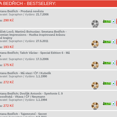
A BEDŘICH
- BESTSELERY:
tana Bedřich - Prodaná nevěsta
avatel:
Supraphon
| Vydáno:
21.7.2006
290 Kč
a:
12%
áček Leoš; Martinů Bohuslav; Smetana Bedřich -
emian Impressions - Hudba inspirovaná krásou
é krajiny
avatel:
Supraphon
| Vydáno:
27.5.2011
12%
193 Kč
a:
ana Bedřich; Talich Václav - Special Edition 6 - Má
t
avatel:
Supraphon
| Vydáno:
17.3.2006
12%
175 Kč
a:
tana Bedřich - Má vlast / ČF / Kubelík
avatel:
Supraphon
| Vydáno:
1.1.1990
272 Kč
a:
12%
tana Bedřich; Dvořák Antonín - Symfonie č. 9
osvětská - Vltava / ČF / Neumann
avatel:
Supraphon
| Vydáno:
1.1.1994
12%
272 Kč
a:
tana Bedřich - Tajemnství - Secret
avatel:
Supraphon
| Vydáno:
9.8.2011