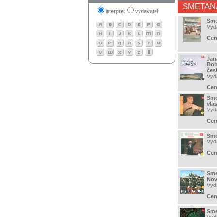
SMETAN
interpret
vydavatel
Sme
Vyd
Cen
Jan
Boh
česk
Vyd
Cen
Smet
vlas
Vyd
Cen
Sme
Vyd
Cen
Sme
Nov
Vyd
Cen
Sme
Vyd