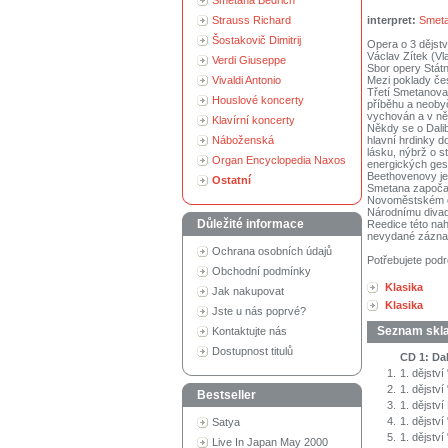
Smetana Bedřich
interpret:
Smeta
Strauss Richard
Šostakovič Dimitrij
Opera o 3 dějstv
Václav Zítek (Vl
Verdi Giuseppe
Sbor opery Státn
Mezi poklady če
Vivaldi Antonio
Třetí Smetanova
Houslové koncerty
příběhu a neobyč
vychován a v ně
Klavírní koncerty
Někdy se o Dalib
hlavní hrdinky 
Náboženská
lásku, nýbrž o s
Organ Encyclopedia Naxos
energických gest
Beethovenovy je
Ostatní
Smetana započal
Novoměstském di
Národnímu divad
Důležité informace
Reedice této na
nevydané zázna
Ochrana osobních údajů
Potřebujete podr
Obchodní podmínky
Klasika
Jak nakupovat
Klasika
Jste u nás poprvé?
Seznam skl
Kontaktujte nás
Dostupnost titulů
CD 1: Dal
1.
1. dějství
2.
1. dějstv
Bestseller
3.
1. dějstv
4.
1. dějství
Satya
5.
1. dějství
Live In Japan May 2000