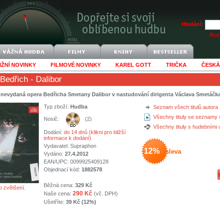
Hledání:
Rozš
IŽNÍ NOVINKY
FILMOVÉ NOVINKY
KAREL GOTT
TRIČKA
ČESKÁ
Bedřich
- Dalibor
nevydaná opera Bedřicha Smetany Dalibor v nastudování dirigenta Václava Smetáčk
Typ zboží:
Hudba
Seznam všech titulů autora
Všechny tituly se seznamy 
Nosič:
(2)
Všechny tituly s hudebními
Dodání:
do 14 dnů (klikni pro bližší
informace k dodání)
Vydavatel:
Supraphon
12%
sleva
Vydáno:
27.4.2012
EAN/UPC: 0099925409128
Objednací kód:
1882578
Běžná cena:
329 Kč
o zvětšení.
290 Kč
Naše cena:
(vč. DPH)
Ušetříte:
39 Kč (12%)