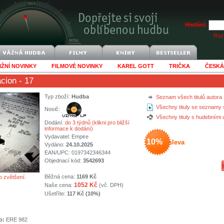
Hledání:
Rozš
IŽNÍ NOVINKY
FILMOVÉ NOVINKY
KAREL GOTT
TRIČKA
ČESKÁ
cion
- 17
Typ zboží:
Hudba
Seznam všech titulů autora
Všechny tituly se seznamy 
Nosič:
Všechny tituly s hudebními
Dodání:
do 3 týdnů (klikni pro bližší
informace k dodání)
Vydavatel:
Empire
10%
sleva
Vydáno:
24.10.2025
EAN/UPC: 0197342346344
Objednací kód:
3542693
Běžná cena:
1169 Kč
o zvětšení.
1052 Kč
Naše cena:
(vč. DPH)
Ušetříte:
117 Kč (10%)
o:
ERE 982