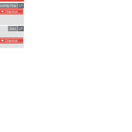
ce/Hip Hop
LP
Jazz
LP