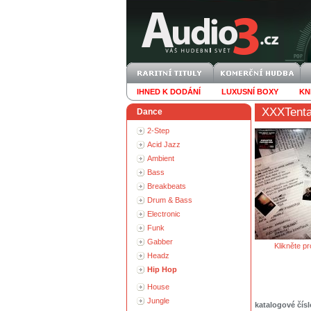
IHNED K DODÁNÍ
LUXUSNÍ BOXY
KN
XXXTenta
Dance
2-Step
Acid Jazz
Ambient
Bass
Breakbeats
Drum & Bass
Electronic
Funk
Gabber
Klikněte pr
Headz
Hip Hop
House
Jungle
katalogové čísl