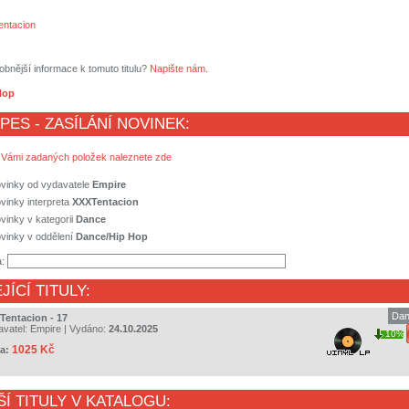
ntacion
obnější informace k tomuto titulu?
Napište nám
.
Hop
 PES - ZASÍLÁNÍ NOVINEK:
 Vámi zadaných položek naleznete zde
ovinky od vydavatele
Empire
vinky interpreta
XXXTentacion
vinky v kategorii
Dance
vinky v oddělení
Dance/Hip Hop
a:
JÍCÍ TITULY:
Dan
Tentacion - 17
avatel:
Empire
| Vydáno:
24.10.2025
10%
1025 Kč
a:
ŠÍ TITULY V KATALOGU: