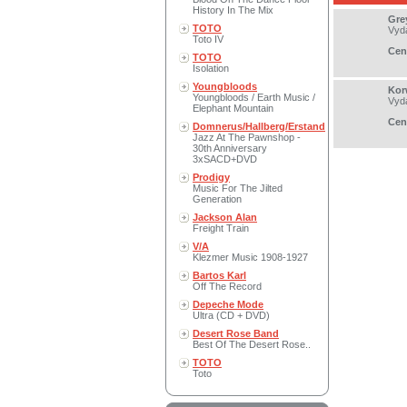
History In The Mix
Gre
TOTO
Vyd
Toto IV
Cen
TOTO
Isolation
Youngbloods
Kor
Youngbloods / Earth Music /
Vyd
Elephant Mountain
Cen
Domnerus/Hallberg/Erstand
Jazz At The Pawnshop -
30th Anniversary
3xSACD+DVD
Prodigy
Music For The Jilted
Generation
Jackson Alan
Freight Train
V/A
Klezmer Music 1908-1927
Bartos Karl
Off The Record
Depeche Mode
Ultra (CD + DVD)
Desert Rose Band
Best Of The Desert Rose..
TOTO
Toto