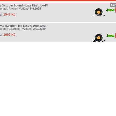
Dan
y October Sound - Late Night Lo-Fi
avatel:
P-vine
| Vydáno:
5.9.2025
10%
1547 Kč
a:
war Sarathy - My East Is Your West
avatel:
Gearbox
| Vydáno:
24.1.2020
1007 Kč
a:
10%