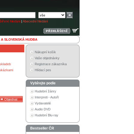
ířené hledání
|
Abecední hledání
 A SLOVENSKÁ HUDBA
Nákupní košík
Vaše objednávky
skladeb
Registrace zákazníka
 ukázkami
Hlídací pes
Vybírejte podle
Hudební žánry
Interpreti - Autoři
Vydavatelé
Audio DVD
Hudební Blu-ray
Bestseller ČR