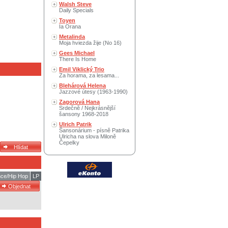
Walsh Steve
Daily Specials
Toyen
Ia Orana
Metalinda
Moja hviezda žije (No 16)
Gees Michael
There Is Home
Emil Viklický Trio
Za horama, za lesama...
Blehárová Helena
Jazzové útesy (1963-1990)
Zagorová Hana
Srdečně / Nejkrásnější
šansony 1968-2018
Ulrich Patrik
Šansonárium - písně Patrika
Ulricha na slova Miloně
Čepelky
ce/Hip Hop
LP