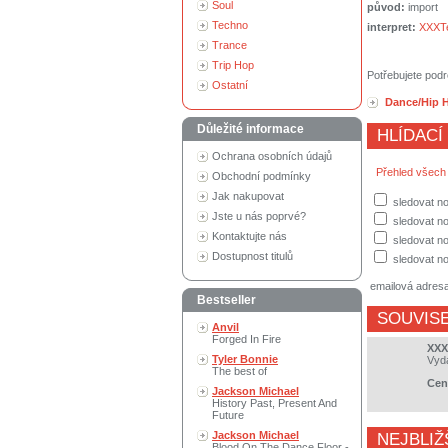
Soul
původ:
import
Techno
interpret:
XXXTe
Trance
Trip Hop
Potřebujete podr
Ostatní
Dance/Hip 
Důležité informace
HLÍDACÍ
Ochrana osobních údajů
Přehled všech
Obchodní podmínky
Jak nakupovat
sledovat n
Jste u nás poprvé?
sledovat no
Kontaktujte nás
sledovat no
Dostupnost titulů
sledovat no
emailová adres
Bestseller
SOUVISE
Anvil
Forged In Fire
XXX
Tyler Bonnie
Vyd
The best of
Cen
Jackson Michael
History Past, Present And
Future
Jackson Michael
NEJBLIŽ
Blood On The Dance Floor -