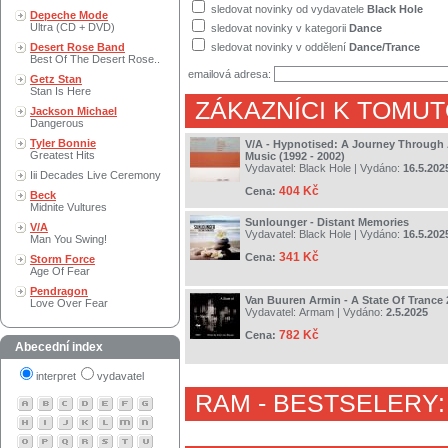
sledovat novinky od vydavatele
Black Hole
Depeche Mode
Ultra (CD + DVD)
sledovat novinky v kategorii
Dance
Desert Rose Band
sledovat novinky v oddělení
Dance/Trance
Best Of The Desert Rose..
emailová adresa:
Getz Stan
Stan Is Here
ZÁKAZNÍCI K TOMUT
Jackson Michael
Dangerous
Tyler Bonnie
V/A - Hypnotised: A Journey Through
Greatest Hits
Music (1992 - 2002)
Vydavatel:
Black Hole
| Vydáno:
16.5.202
Iii Decades Live Ceremony
404 Kč
Cena:
Beck
Midnite Vultures
Sunlounger - Distant Memories
V/A
Vydavatel:
Black Hole
| Vydáno:
16.5.202
Man You Swing!
341 Kč
Cena:
Storm Force
Age Of Fear
Pendragon
Van Buuren Armin - A State Of Trance
Love Over Fear
Vydavatel:
Armam
| Vydáno:
2.5.2025
782 Kč
Cena:
Abecední index
interpret
vydavatel
RAM
- BESTSELERY: