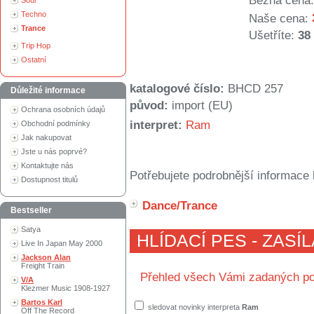
Běžná cena:
Soul
Techno
Naše cena:
Trance
Ušetříte:
38
Trip Hop
Ostatní
katalogové číslo:
BHCD 257
Důležité informace
původ:
import (EU)
Ochrana osobních údajů
interpret:
Ram
Obchodní podmínky
Jak nakupovat
Jste u nás poprvé?
Kontaktujte nás
Potřebujete podrobnější informace 
Dostupnost titulů
Dance/Trance
Bestseller
Satya
HLÍDACÍ PES - ZASÍ
Live In Japan May 2000
Jackson Alan
Freight Train
Přehled všech Vámi zadaných po
V/A
Klezmer Music 1908-1927
Bartos Karl
sledovat novinky interpreta
Ram
Off The Record