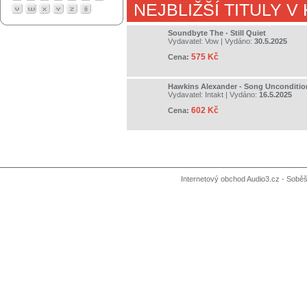
NEJBLIŽŠÍ TITULY V
Soundbyte The - Still Quiet
Vydavatel:
Vow
| Vydáno:
30.5.2025
575 Kč
Cena:
Hawkins Alexander - Song Uncondition
Vydavatel:
Intakt
| Vydáno:
16.5.2025
602 Kč
Cena:
Internetový obchod Audio3.cz - Soběši