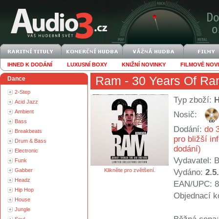
IHNED K DODÁNÍ
LUXUSNÍ BOXY
KNIŽNÍ NOVINKY
FILMOVÉ NOV
Ram
- 30 Years Of R
Dance
2-Step
Typ zboží:
Acid Jazz
Ambient
Nosič:
Bass
Dodání:
do 3
Breakbeats
pro bližší i
Drum & Bass
dodání)
Electronic
Vydavatel:
B
Funk
Gabber
Klikněte pro zvětšení.
Vydáno:
2.5
Headz
EAN/UPC: 8
Hip Hop
Objednací k
House
Jungle