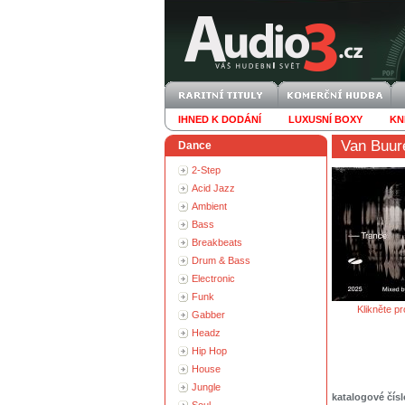
IHNED K DODÁNÍ
LUXUSNÍ BOXY
KN
Van Buur
Dance
2-Step
Acid Jazz
Ambient
Bass
Breakbeats
Drum & Bass
Electronic
Funk
Klikněte pr
Gabber
Headz
Hip Hop
House
Jungle
katalogové čísl