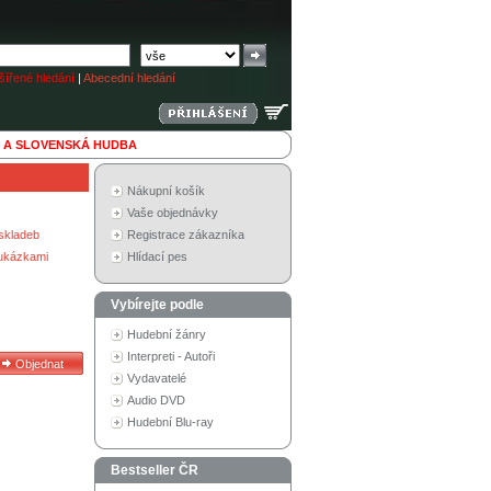
ířené hledání
|
Abecední hledání
 A SLOVENSKÁ HUDBA
Nákupní košík
Vaše objednávky
skladeb
Registrace zákazníka
 ukázkami
Hlídací pes
Vybírejte podle
Hudební žánry
Interpreti - Autoři
Vydavatelé
Audio DVD
Hudební Blu-ray
Bestseller ČR