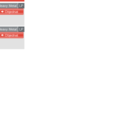
eavy Metal
LP
eavy Metal
LP