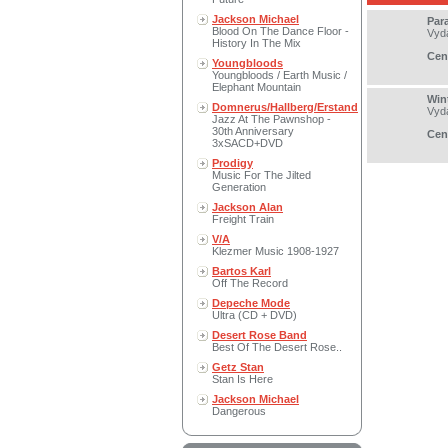
Jackson Michael
Par
Blood On The Dance Floor -
Vyd
History In The Mix
Cen
Youngbloods
Youngbloods / Earth Music /
Elephant Mountain
Win
Domnerus/Hallberg/Erstand
Vyd
Jazz At The Pawnshop -
30th Anniversary
Cen
3xSACD+DVD
Prodigy
Music For The Jilted
Generation
Jackson Alan
Freight Train
V/A
Klezmer Music 1908-1927
Bartos Karl
Off The Record
Depeche Mode
Ultra (CD + DVD)
Desert Rose Band
Best Of The Desert Rose..
Getz Stan
Stan Is Here
Jackson Michael
Dangerous