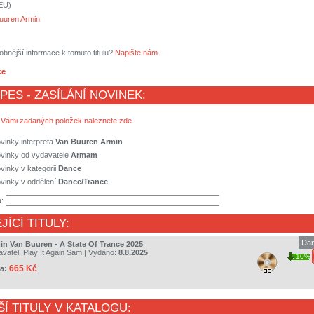
(EU)
uuren Armin
obnější informace k tomuto titulu?
Napište nám
.
ce
 PES - ZASÍLÁNÍ NOVINEK:
 Vámi zadaných položek naleznete zde
vinky interpreta
Van Buuren Armin
ovinky od vydavatele
Armam
vinky v kategorii
Dance
vinky v oddělení
Dance/Trance
a:
JÍCÍ TITULY:
Dan
in Van Buuren - A State Of Trance 2025
avatel:
Play It Again Sam
| Vydáno:
8.8.2025
10%
665 Kč
a:
ŠÍ TITULY V KATALOGU: