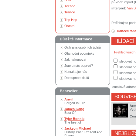
Soul
původ:
import 
Techno
interpret:
Van B
Trance
Trip Hop
Potřebujete podr
Ostatní
Dance/Tran
Důležité informace
HLÍDACÍ
Ochrana osobních údajů
Přehled všech
Obchodní podmínky
Jak nakupovat
sledovat no
Jste u nás poprvé?
sledovat n
Kontaktujte nás
sledovat no
Dostupnost titulů
sledovat no
emailová adres
Bestseller
SOUVISE
Anvil
Forged In Fire
Arm
James Gang
Vyd
Best Of
Cen
Tyler Bonnie
The best of
Jackson Michael
History Past, Present And
NEJBLIŽ
Future