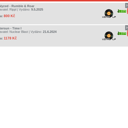
H
alyzed - Rumble & Roar
avatel:
Rippl
| Vydáno:
9.5.2025
10%
800 Kč
a:
H
tersun - Time I
avatel:
Nuclear Blast
| Vydáno:
21.6.2024
10%
1178 Kč
a: