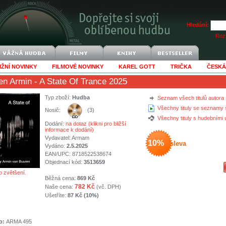
Hledání:
Rozš
IŽNÍ NOVINKY
FILMOVÉ NOVINKY
KAREL GOTT
TRIČKA
ČESKÁ
en Armin
- A State Of Trance 2025
Typ zboží:
Hudba
Seznam všech titulů autora
Všechny tituly se seznamy 
Nosič:
(3)
Všechny tituly s hudebními
Dodání:
na dotaz (klikni pro bližší
informace k dodání)
Vydavatel:
Armam
10%
sleva
Vydáno:
2.5.2025
EAN/UPC: 8718522538674
Objednací kód:
3513659
o zvětšení.
Běžná cena:
869 Kč
782 Kč
Naše cena:
(vč. DPH)
Ušetříte:
87 Kč (10%)
o:
ARMA 495