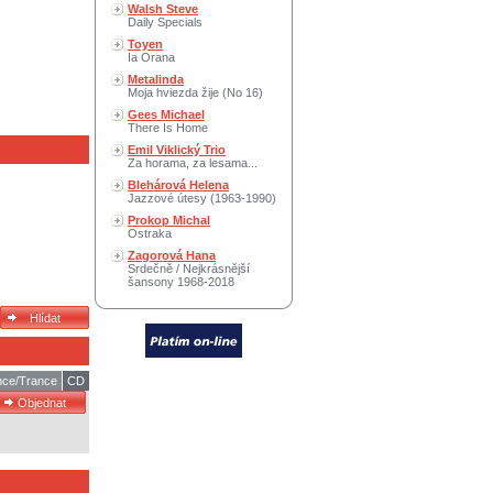
Walsh Steve
Daily Specials
Toyen
Ia Orana
Metalinda
Moja hviezda žije (No 16)
Gees Michael
There Is Home
Emil Viklický Trio
Za horama, za lesama...
Blehárová Helena
Jazzové útesy (1963-1990)
Prokop Michal
Ostraka
Zagorová Hana
Srdečně / Nejkrásnější
šansony 1968-2018
ce/Trance
CD