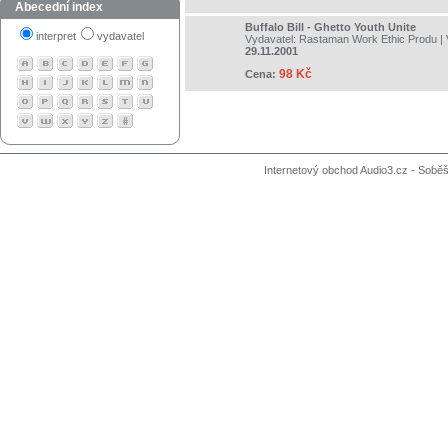
Abecední index
Buffalo Bill - Ghetto Youth Unite
interpret
vydavatel
Vydavatel:
Rastaman Work Ethic Produ
| 
29.11.2001
98 Kč
Cena:
Internetový obchod Audio3.cz - Soběši