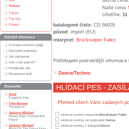
Běžná cena:
Soul
Techno
Naše cena:
Trance
Ušetříte:
11
Trip Hop
katalogové číslo:
CD 56028
Ostatní
původ:
import (EU)
Důležité informace
interpret:
Brocksieper Falko
Ochrana osobních údajů
Obchodní podmínky
Jak nakupovat
Potřebujete podrobnější informace 
Jste u nás poprvé?
Kontaktujte nás
Dance/Techno
Dostupnost titulů
HLÍDACÍ PES - ZASÍ
Bestseller
Anvil
Forged In Fire
Přehled všech Vámi zadaných po
Tyler Bonnie
The best of
Jackson Michael
sledovat novinky interpreta
Brocksieper Falko
History Past, Present And
Future
sledovat novinky od vydavatele
Subsa
Jackson Michael
sledovat novinky v kategorii
Dance
Blood On The Dance Floor -