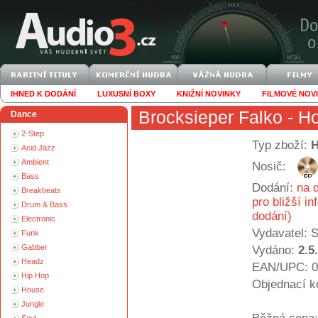
IHNED K DODÁNÍ
LUXUSNÍ BOXY
KNIŽNÍ NOVINKY
FILMOVÉ NOV
Brocksieper Falko
- H
Dance
2-Step
Typ zboží:
Acid Jazz
Ambient
Nosič:
Bass
Dodání:
na d
Breakbeats
pro bližší i
Drum & Bass
dodání)
Electronic
Vydavatel:
S
Funk
Gabber
Vydáno:
2.5
Headz
EAN/UPC: 0
Hip Hop
Objednací k
House
Jungle