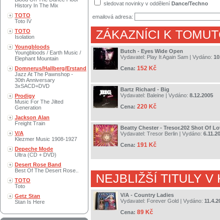
sledovat novinky v oddělení
Dance/Techno
History In The Mix
TOTO
emailová adresa:
Toto IV
TOTO
ZÁKAZNÍCI K TOMUT
Isolation
Youngbloods
Butch - Eyes Wide Open
Youngbloods / Earth Music /
Vydavatel:
Play It Again Sam
| Vydáno:
10
Elephant Mountain
152 Kč
Domnerus/Hallberg/Erstand
Cena:
Jazz At The Pawnshop -
30th Anniversary
3xSACD+DVD
Bartz Richard - Big
Vydavatel:
Baleine
| Vydáno:
8.12.2005
Prodigy
Music For The Jilted
220 Kč
Cena:
Generation
Jackson Alan
Freight Train
Beatty Chester - Tresor.202 Shot Of L
V/A
Vydavatel:
Tresor Berlin
| Vydáno:
6.11.2
Klezmer Music 1908-1927
191 Kč
Cena:
Depeche Mode
Ultra (CD + DVD)
Desert Rose Band
Best Of The Desert Rose..
NEJBLIŽŠÍ TITULY V
TOTO
Toto
V/A - Country Ladies
Getz Stan
Vydavatel:
Forever Gold
| Vydáno:
11.4.2
Stan Is Here
89 Kč
Cena: