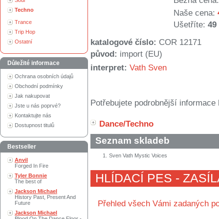
Běžná cena:
Soul
Techno
Naše cena:
Trance
Ušetříte:
49
Trip Hop
katalogové číslo:
COR 12171
Ostatní
původ:
import (EU)
Důležité informace
interpret:
Vath Sven
Ochrana osobních údajů
Obchodní podmínky
Jak nakupovat
Potřebujete podrobnější informace 
Jste u nás poprvé?
Kontaktujte nás
Dance/Techno
Dostupnost titulů
Seznam skladeb
Bestseller
1.
Sven Vath Mystic Voices
Anvil
Forged In Fire
HLÍDACÍ PES - ZASÍ
Tyler Bonnie
The best of
Jackson Michael
History Past, Present And
Přehled všech Vámi zadaných po
Future
Jackson Michael
Blood On The Dance Floor -