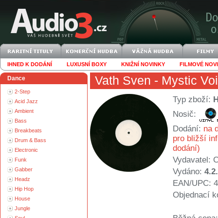
IHNED K DODÁNÍ
LUXUSNÍ BOXY
KNIŽNÍ NOVINKY
FILMOVÉ NOV
Vath Sven
- Mystic Vo
Dance
2-Step
Typ zboží:
Acid Jazz
Ambient
Nosič:
Bass
Dodání:
na d
Breakbeats
pro bližší i
Drum & Bass
dodání)
Electronic
Vydavatel:
C
Funk
Gabber
Vydáno:
4.2
Headz
EAN/UPC: 4
Hip Hop
Objednací k
House
Jungle