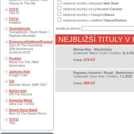
History In The Mix
sledovat novinky interpreta
Vath Sven
sledovat novinky od vydavatele
Cocoon
TOTO
Toto IV
sledovat novinky v kategorii
Dance
TOTO
sledovat novinky v oddělení
Dance/Techno
Isolation
Youngbloods
emailová adresa:
Youngbloods / Earth Music /
Elephant Mountain
NEJBLIŽŠÍ TITULY V
Domnerus/Hallberg/Erstand
Jazz At The Pawnshop -
30th Anniversary
Money Man - Blockchain
3xSACD+DVD
Vydavatel:
Black Circle
| Vydáno:
11.2.20
Prodigy
478 Kč
Cena:
Music For The Jilted
Generation
Jackson Alan
Pappano Antonio / Royal - Beethoven:
Freight Train
Vydavatel:
Opus Arte
| Vydáno:
7.1.2022
V/A
989 Kč
Cena:
Klezmer Music 1908-1927
Bartos Karl
Off The Record
Depeche Mode
Ultra (CD + DVD)
Desert Rose Band
Best Of The Desert Rose..
TOTO
Toto