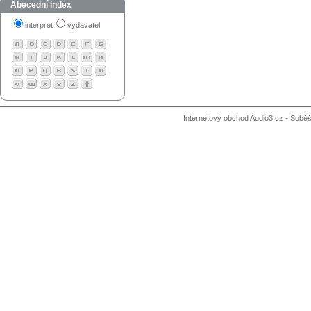
Abecední index
interpret
vydavatel
Internetový obchod Audio3.cz - Soběši