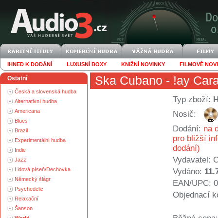
IHNED K DODÁNÍ
LUXUSNÍ BOXY
KNIŽNÍ NOVINKY
FILMOVÉ NOV
Ska Cubano
- !ay Car
Ostatní
Česká a slovenská hudba
Typ zboží:
Alternativní hudba
Americana
Nosič:
Blues
Dodání:
na d
Brazil
pro bližší i
Experimentální hudba
dodání)
Indie
Vydavatel:
C
Jazz
Lidová píseň/Dechovka
Vydáno:
11.
Německý šlágr
EAN/UPC: 0
Psychedelic
Objednací k
Relaxační
Šanson