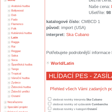
Běžná cena:
World
Naše cena:
Arabská hudba
Bollywood
Ušetříte:
98
Dub
Fado
katalogové číslo:
CMBCD 1
Flamenco
původ:
import (USA)
Folk
Kubánská hudba
interpret:
Ska Cubano
Latin
Ragga
Rai
Reggae
Potřebujete podrobnější informace 
Salsa
Soca
World/Latin
Španělská hudba
Tango
Tropical
HLÍDACÍ PES - ZASÍ
Vánoční hudba
Zydeco
Židovská hudba
Přehled všech Vámi zadaných po
Židovští umělci
Ostatní
sledovat novinky interpreta
Ska Cubano
Nezařazeno
sledovat novinky od vydavatele
Cumbancha
Speciální projekt
sledovat novinky v kategorii
Ostatní