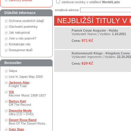
Dárkový poukaz
sledovat novinky v oddělení
World/Latin
emailová adresa:
Důležité informace
NEJBLIŽŠÍ TITULY V
Ochrana osobních údajů
Obchodní podmínky
Franck Cesar Auguste - Hulda
Jak nakupovat
Vydavatel:
Naxos
| Vydáno:
1.10.2021
Jste u nás poprvé?
971 Kč
Cena:
Kontaktujte nás
Dostupnost titulů
Kottonmouth Kings - Kingdom Come
Vydavatel:
Ingrooves
| Vydáno:
22.10.20
Bestseller
629 Kč
Cena:
Satya
Live In Japan May 2000
Jackson Alan
Freight Train
V/A
Klezmer Music 1908-1927
Bartos Karl
Off The Record
Depeche Mode
Ultra (CD + DVD)
Desert Rose Band
Best Of The Desert Rose..
Getz Stan