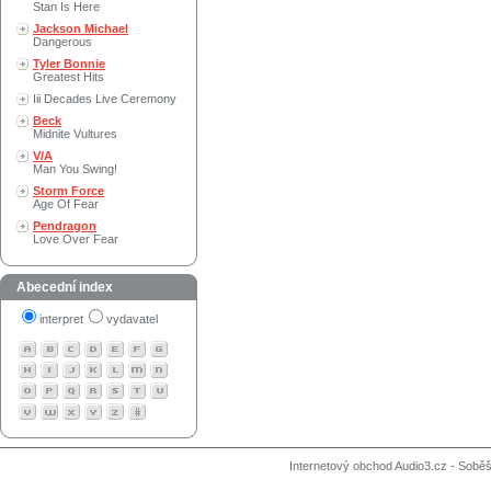
Stan Is Here
Jackson Michael
Dangerous
Tyler Bonnie
Greatest Hits
Iii Decades Live Ceremony
Beck
Midnite Vultures
V/A
Man You Swing!
Storm Force
Age Of Fear
Pendragon
Love Over Fear
Abecední index
interpret
vydavatel
Internetový obchod Audio3.cz - Soběši