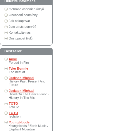
Důležité informace
Ochrana osobních údajů
Obchodní podmínky
Jak nakupovat
Jste u nás poprvé?
Kontaktujte nás
Dostupnost titulů
Bestseller
Anvil
Forged In Fire
Tyler Bonnie
The best of
Jackson Michael
History Past, Present And
Future
Jackson Michael
Blood On The Dance Floor -
History In The Mix
TOTO
Toto IV
TOTO
Isolation
Youngbloods
Youngbloods / Earth Music /
Elephant Mountain