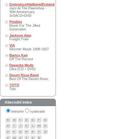
Domnerus/Hallberg/Erstand
Jazz At The Pawnshop -
30th Anniversary
3xSACD+DVD
Prodigy
Music For The Jilted
Generation
Jackson Alan
Freight Train
V/A
Klezmer Music 1908-1927
Bartos Karl
Off The Record
Depeche Mode
Ultra (CD + DVD)
Desert Rose Band
Best Of The Desert Rose..
TOTO
Toto
Abecední index
interpret
vydavatel