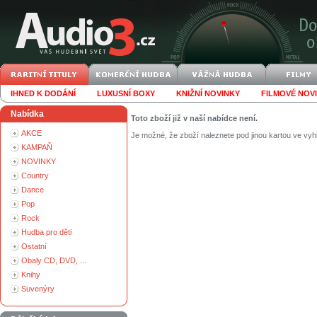
IHNED K DODÁNÍ
LUXUSNÍ BOXY
KNIŽNÍ NOVINKY
FILMOVÉ NOV
Nabídka
Toto zboží již v naší nabídce není.
AKCE
Je možné, že zboží naleznete pod jinou kartou ve vyh
KAMPAŇ
NOVINKY
Country
Dance
Pop
Rock
Hudba pro děti
Ostatní
Obaly CD, DVD, ...
Knihy
Suvenýry