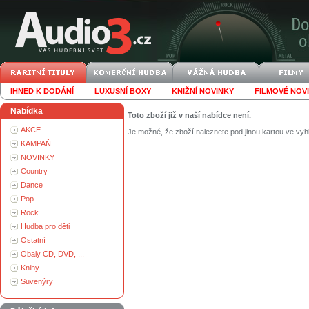
IHNED K DODÁNÍ
LUXUSNÍ BOXY
KNIŽNÍ NOVINKY
FILMOVÉ NOV
Nabídka
Toto zboží již v naší nabídce není.
AKCE
Je možné, že zboží naleznete pod jinou kartou ve vyh
KAMPAŇ
NOVINKY
Country
Dance
Pop
Rock
Hudba pro děti
Ostatní
Obaly CD, DVD, ...
Knihy
Suvenýry