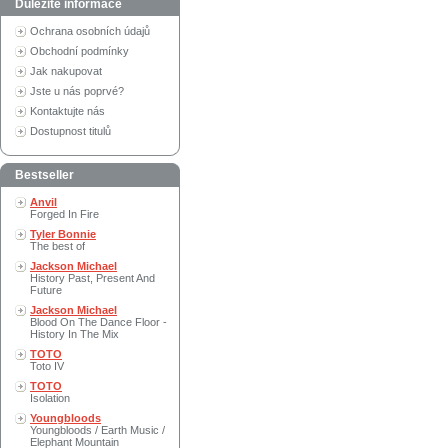
Důležité informace
Ochrana osobních údajů
Obchodní podmínky
Jak nakupovat
Jste u nás poprvé?
Kontaktujte nás
Dostupnost titulů
Bestseller
Anvil
Forged In Fire
Tyler Bonnie
The best of
Jackson Michael
History Past, Present And
Future
Jackson Michael
Blood On The Dance Floor -
History In The Mix
TOTO
Toto IV
TOTO
Isolation
Youngbloods
Youngbloods / Earth Music /
Elephant Mountain