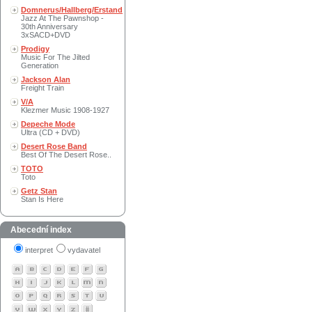
Domnerus/Hallberg/Erstand
Jazz At The Pawnshop -
30th Anniversary
3xSACD+DVD
Prodigy
Music For The Jilted
Generation
Jackson Alan
Freight Train
V/A
Klezmer Music 1908-1927
Depeche Mode
Ultra (CD + DVD)
Desert Rose Band
Best Of The Desert Rose..
TOTO
Toto
Getz Stan
Stan Is Here
Abecední index
interpret
vydavatel