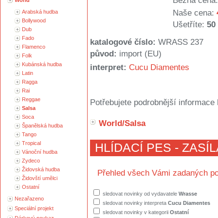
Běžná cena:
World
Naše cena:
Arabská hudba
Bollywood
Ušetříte:
50
Dub
Fado
katalogové číslo:
WRASS 237
Flamenco
původ:
import (EU)
Folk
Kubánská hudba
interpret:
Cucu Diamentes
Latin
Ragga
Rai
Reggae
Potřebujete podrobnější informace 
Salsa
Soca
World/Salsa
Španělská hudba
Tango
Tropical
HLÍDACÍ PES - ZASÍ
Vánoční hudba
Zydeco
Židovská hudba
Přehled všech Vámi zadaných po
Židovští umělci
Ostatní
sledovat novinky od vydavatele
Wrasse
Nezařazeno
sledovat novinky interpreta
Cucu Diamentes
Speciální projekt
sledovat novinky v kategorii
Ostatní