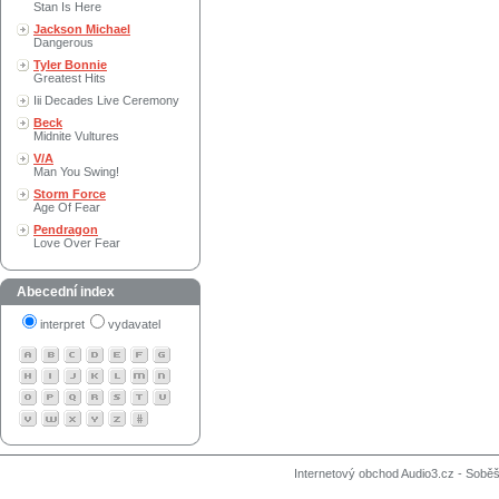
Stan Is Here
Jackson Michael
Dangerous
Tyler Bonnie
Greatest Hits
Iii Decades Live Ceremony
Beck
Midnite Vultures
V/A
Man You Swing!
Storm Force
Age Of Fear
Pendragon
Love Over Fear
Abecední index
interpret
vydavatel
Internetový obchod Audio3.cz - Soběši