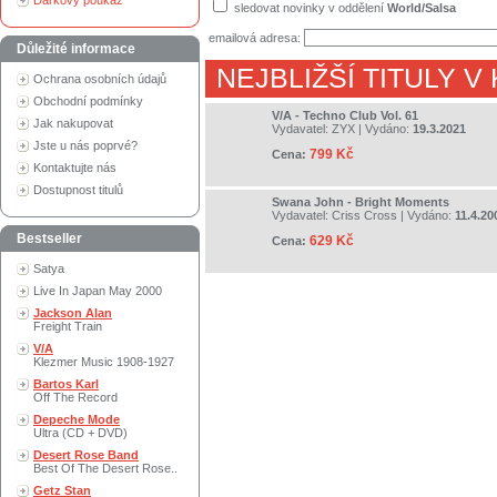
Dárkový poukaz
sledovat novinky v oddělení
World/Salsa
emailová adresa:
Důležité informace
NEJBLIŽŠÍ TITULY V
Ochrana osobních údajů
Obchodní podmínky
V/A - Techno Club Vol. 61
Jak nakupovat
Vydavatel:
ZYX
| Vydáno:
19.3.2021
Jste u nás poprvé?
799 Kč
Cena:
Kontaktujte nás
Dostupnost titulů
Swana John - Bright Moments
Vydavatel:
Criss Cross
| Vydáno:
11.4.20
Bestseller
629 Kč
Cena:
Satya
Live In Japan May 2000
Jackson Alan
Freight Train
V/A
Klezmer Music 1908-1927
Bartos Karl
Off The Record
Depeche Mode
Ultra (CD + DVD)
Desert Rose Band
Best Of The Desert Rose..
Getz Stan