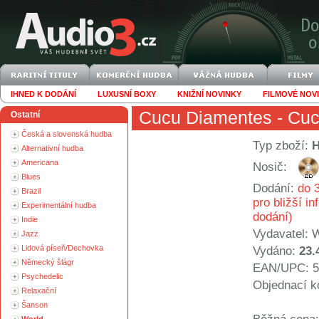
IHNED K DODÁNÍ
LUXUSNÍ BOXY
KNIŽNÍ NOVINKY
FILMOVÉ NOV
Cucu Diamentes
- Cuc
Ostatní
Česká a slovenská hudba
Typ zboží:
Alternativní hudba
Americana
Nosič:
Blues
Dodání:
do 3
Brazil
pro bližší i
Experimentální hudba
dodání)
Indie
Vydavatel:
W
Jazz
Lidová píseň/Dechovka
Vydáno:
23.
Německý šlágr
EAN/UPC: 5
Psychedelic
Objednací k
Relaxační
Šanson