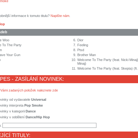
Smoke
obnější informace k tomuto titulu?
Napište nám
.
Hop
adeb
he Woo
6.
Dior
 To The Party
7.
Feeling
m
8.
Ptsd
Have Your Gun
9.
Brother Man
o
10.
Welcome To The Party (feat. Nicki Minaj) 
Minaj)
11.
Welcome To The Party (feat. Skepta) (ft
 PES - ZASÍLÁNÍ NOVINEK:
 Vámi zadaných položek naleznete zde
ovinky od vydavatele
Universal
vinky interpreta
Pop Smoke
vinky v kategorii
Dance
vinky v oddělení
Dance/Hip Hop
a:
JÍCÍ TITULY: