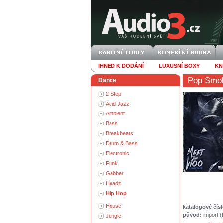
IHNED K DODÁNÍ
LUXUSNÍ BOXY
KN
Pop Smo
Dance
2-Step
Acid Jazz
Ambient
Bass
Breakbeats
Drum & Bass
Electronic
Funk
Gabber
Headz
Hip Hop
House
katalogové čísl
původ:
import 
Jungle