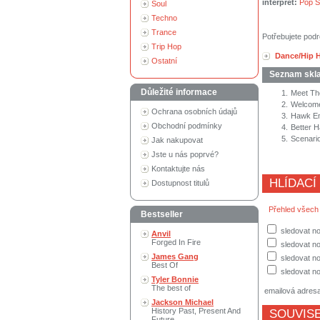
interpret:
Pop 
Soul
Techno
Trance
Potřebujete podr
Trip Hop
Dance/Hip 
Ostatní
Seznam skl
Důležité informace
1.
Meet T
2.
Welcome
Ochrana osobních údajů
3.
Hawk E
Obchodní podmínky
4.
Better 
5.
Scenari
Jak nakupovat
Jste u nás poprvé?
Kontaktujte nás
HLÍDACÍ
Dostupnost titulů
Přehled všech
Bestseller
sledovat n
Anvil
Forged In Fire
sledovat no
James Gang
sledovat no
Best Of
sledovat no
Tyler Bonnie
The best of
emailová adres
Jackson Michael
History Past, Present And
SOUVISE
Future