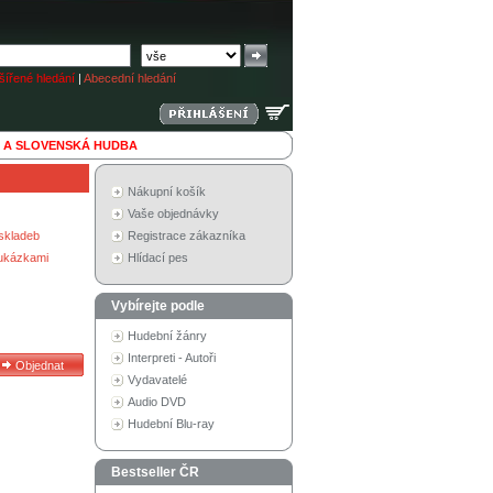
ířené hledání
|
Abecední hledání
 A SLOVENSKÁ HUDBA
Nákupní košík
Vaše objednávky
skladeb
Registrace zákazníka
 ukázkami
Hlídací pes
Vybírejte podle
Hudební žánry
Interpreti - Autoři
Vydavatelé
Audio DVD
Hudební Blu-ray
Bestseller ČR