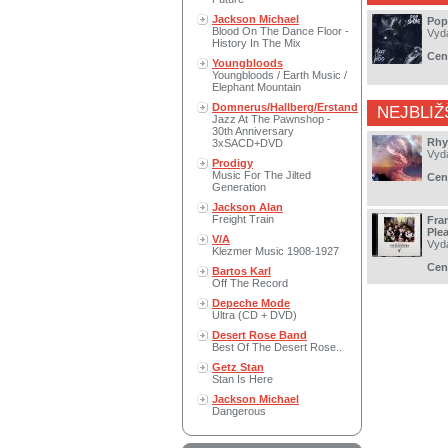
Jackson Michael
Pop
Blood On The Dance Floor -
Vyd
History In The Mix
Cen
Youngbloods
Youngbloods / Earth Music /
Elephant Mountain
Domnerus/Hallberg/Erstand
NEJBLIŽ
Jazz At The Pawnshop -
30th Anniversary
Rhy
3xSACD+DVD
Vyd
Prodigy
Music For The Jilted
Cen
Generation
Jackson Alan
Freight Train
Fra
Ple
V/A
Vyd
Klezmer Music 1908-1927
Cen
Bartos Karl
Off The Record
Depeche Mode
Ultra (CD + DVD)
Desert Rose Band
Best Of The Desert Rose..
Getz Stan
Stan Is Here
Jackson Michael
Dangerous