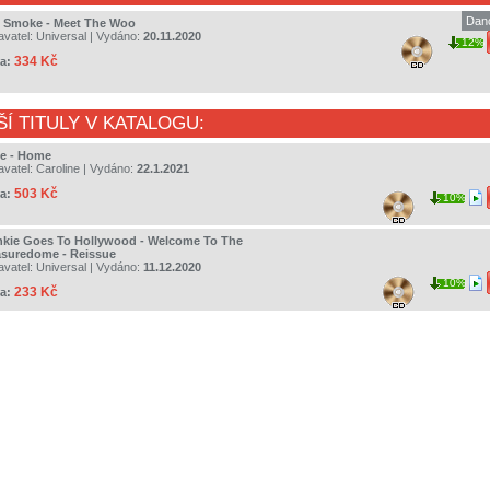
Dan
 Smoke - Meet The Woo
avatel:
Universal
| Vydáno:
20.11.2020
12%
334 Kč
a:
ŠÍ TITULY V KATALOGU:
e - Home
avatel:
Caroline
| Vydáno:
22.1.2021
503 Kč
a:
10%
nkie Goes To Hollywood - Welcome To The
asuredome - Reissue
avatel:
Universal
| Vydáno:
11.12.2020
10%
233 Kč
a: