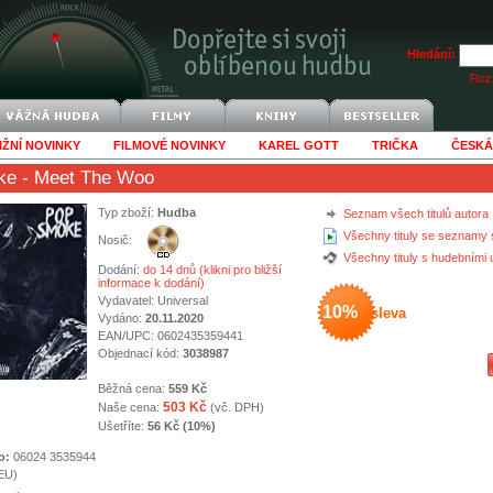
Hledání:
Rozš
IŽNÍ NOVINKY
FILMOVÉ NOVINKY
KAREL GOTT
TRIČKA
ČESKÁ
ke
- Meet The Woo
Typ zboží:
Hudba
Seznam všech titulů autora
Všechny tituly se seznamy 
Nosič:
Všechny tituly s hudebními
Dodání:
do 14 dnů (klikni pro bližší
informace k dodání)
Vydavatel:
Universal
10%
sleva
Vydáno:
20.11.2020
EAN/UPC: 0602435359441
Objednací kód:
3038987
Běžná cena:
559 Kč
503 Kč
Naše cena:
(vč. DPH)
Ušetříte:
56 Kč (10%)
o:
06024 3535944
(EU)