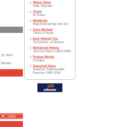
Walsh Steve
Daily Specials
Toyen
Ia Orana
Metalinda
Moja hviezda žije (No 16)
Gees Michael
There Is Home
Emil Viklický Trio
Za horama, za lesama...
Blehárová Helena
Jazzové útesy (1963-1990)
(ft. Nicki
Prokop Michal
Ostraka
. Skepta)
Zagorová Hana
Srdečně / Nejkrásnější
šansony 1968-2018