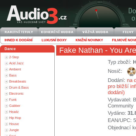
IHNED K DODÁNÍ
LUXUSNÍ BOXY
KNIŽNÍ NOVINKY
FILMOVÉ NOV
Fake Nathan
- You Are
Dance
2-Step
Typ zboží:
Acid Jazz
Ambient
Nosič:
Bass
Dodání:
na d
Breakbeats
pro bližší i
Drum & Bass
dodání)
Electronic
Vydavatel:
B
Funk
Community
Gabber
Headz
Vydáno:
31.
Hip Hop
EAN/UPC: 5
House
Objednací k
Jungle