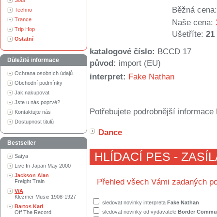
Soul
Běžná cena:
Techno
Trance
Naše cena:
Trip Hop
Ušetříte:
21
Ostatní
katalogové číslo:
BCCD 17
Důležité informace
původ:
import (EU)
Ochrana osobních údajů
interpret:
Fake Nathan
Obchodní podmínky
Jak nakupovat
Jste u nás poprvé?
Potřebujete podrobnější informace 
Kontaktujte nás
Dostupnost titulů
Dance
Bestseller
HLÍDACÍ PES - ZASÍ
Satya
Live In Japan May 2000
Jackson Alan
Přehled všech Vámi zadaných po
Freight Train
V/A
Klezmer Music 1908-1927
sledovat novinky interpreta
Fake Nathan
Bartos Karl
sledovat novinky od vydavatele
Border Commu
Off The Record