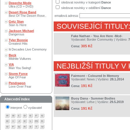
sledovat novinky v kategorii
Dance
Depeche Mode
Ultra (CD + DVD)
sledovat novinky v oddělení
Dance
Desert Rose Band
Best Of The Desert Rose..
emailová adresa:
Getz Stan
SOUVISEJÍCÍ TITULY
Stan Is Here
Jackson Michael
Dangerous
Fake Nathan - You Are Here -Mcd-
Vydavatel:
Border Community
| Vydáno:
7
Tyler Bonnie
Greatest Hits
305 Kč
Cena:
Iii Decades Live Ceremony
Beck
Midnite Vultures
NEJBLIŽŠÍ TITULY V
V/A
Man You Swing!
Storm Force
Fairmont - Coloured In Memory
Age Of Fear
Vydavatel:
News
| Vydáno:
28.1.2014
Pendragon
191 Kč
Cena:
Love Over Fear
Buoy Dana - Summer Bodies
Abecední index
Vydavatel:
Lefse
| Vydáno:
29.5.2019
interpret
vydavatel
191 Kč
Cena: