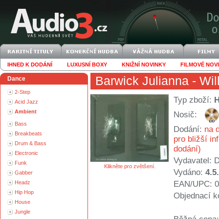
IHNED K DODÁNÍ
LUXUSNÍ BOXY
KNIŽNÍ NOVINKY
FILMOVÉ NOV
Barwick Julianna
- Wil
Dance
2-Step
Typ zboží:
Acid Jazz
Ambient
Nosič:
Bass
Dodání:
na d
Breakbeats
pro bližší i
Drum & Bass
dodání)
Electronic
Vydavatel:
D
Funk
Klikněte pro zvětšení.
Vydáno:
4.5
Gabber
Headz
EAN/UPC: 0
Hip Hop
Objednací k
House
Jungle