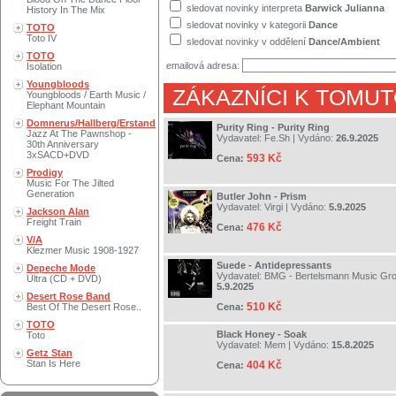
sledovat novinky interpreta
Barwick Julianna
History In The Mix
sledovat novinky v kategorii
Dance
TOTO
Toto IV
sledovat novinky v oddělení
Dance/Ambient
TOTO
emailová adresa:
Isolation
Youngbloods
ZÁKAZNÍCI K TOMUT
Youngbloods / Earth Music /
Elephant Mountain
Domnerus/Hallberg/Erstand
Purity Ring - Purity Ring
Jazz At The Pawnshop -
Vydavatel:
Fe.Sh
| Vydáno:
26.9.2025
30th Anniversary
3xSACD+DVD
593 Kč
Cena:
Prodigy
Music For The Jilted
Generation
Butler John - Prism
Vydavatel:
Virgi
| Vydáno:
5.9.2025
Jackson Alan
Freight Train
476 Kč
Cena:
V/A
Klezmer Music 1908-1927
Suede - Antidepressants
Depeche Mode
Vydavatel:
BMG - Bertelsmann Music Gr
Ultra (CD + DVD)
5.9.2025
Desert Rose Band
510 Kč
Best Of The Desert Rose..
Cena:
TOTO
Black Honey - Soak
Toto
Vydavatel:
Mem
| Vydáno:
15.8.2025
Getz Stan
Stan Is Here
404 Kč
Cena: