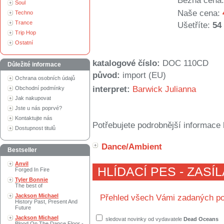
Běžná cena:
Soul
Naše cena:
Techno
Trance
Ušetříte:
54
Trip Hop
Ostatní
katalogové číslo:
DOC 110CD
Důležité informace
původ:
import (EU)
Ochrana osobních údajů
interpret:
Barwick Julianna
Obchodní podmínky
Jak nakupovat
Jste u nás poprvé?
Kontaktujte nás
Potřebujete podrobnější informace 
Dostupnost titulů
Dance/Ambient
Bestseller
Anvil
HLÍDACÍ PES - ZASÍ
Forged In Fire
Tyler Bonnie
The best of
Jackson Michael
Přehled všech Vámi zadaných po
History Past, Present And
Future
Jackson Michael
sledovat novinky od vydavatele
Dead Oceans
Blood On The Dance Floor -