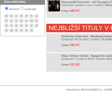
Abecední index
Hausswolff Anna Von - All Thoughts F
Vydavatel:
Southern Lord
| Vydáno:
25.9.
interpret
vydavatel
440 Kč
Cena:
NEJBLIŽŠÍ TITULY V
Schleicher Katie Von - Bleaksploitatio
Vydavatel:
Ba Da Bing
| Vydáno:
21.4.201
440 Kč
Cena:
Klaus Johann Grobe - Spagat Der Lie
Vydavatel:
Trouble In Mind
| Vydáno:
4.5.
512 Kč
Cena:
Internetový obchod Audio3.cz - Soběši