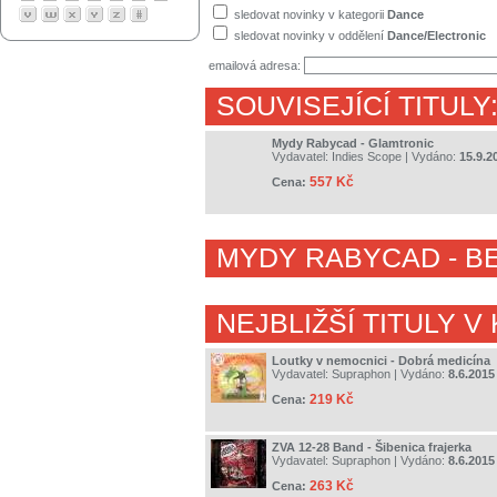
sledovat novinky v kategorii
Dance
sledovat novinky v oddělení
Dance/Electronic
emailová adresa:
SOUVISEJÍCÍ TITULY
Mydy Rabycad - Glamtronic
Vydavatel:
Indies Scope
| Vydáno:
15.9.2
557 Kč
Cena:
MYDY RABYCAD
- B
NEJBLIŽŠÍ TITULY V
Loutky v nemocnici - Dobrá medicína
Vydavatel:
Supraphon
| Vydáno:
8.6.2015
219 Kč
Cena:
ZVA 12-28 Band - Šibenica frajerka
Vydavatel:
Supraphon
| Vydáno:
8.6.2015
263 Kč
Cena: