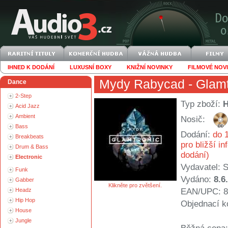
IHNED K DODÁNÍ
LUXUSNÍ BOXY
KNIŽNÍ NOVINKY
FILMOVÉ NOV
Mydy Rabycad
- Glamt
Dance
2-Step
Typ zboží:
Acid Jazz
Ambient
Nosič:
Bass
Dodání:
do 1
Breakbeats
pro bližší i
Drum & Bass
dodání)
Electronic
Vydavatel:
S
Funk
Vydáno:
8.6
Gabber
Klikněte pro zvětšení.
Headz
EAN/UPC: 8
Hip Hop
Objednací k
House
Jungle