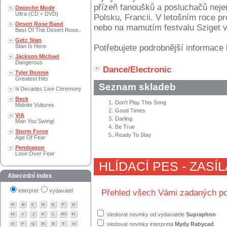
přízeň fanoušků a posluchačů neje
Depeche Mode
Ultra (CD + DVD)
Polsku, Francii. V letošním roce p
Desert Rose Band
nebo na mamutím festvalu Sziget 
Best Of The Desert Rose..
Getz Stan
Stan Is Here
Potřebujete podrobnější informace 
Jackson Michael
Dangerous
Dance/Electronic
Tyler Bonnie
Greatest Hits
Seznam skladeb
Iii Decades Live Ceremony
Beck
1.
Don't Play This Song
Midnite Vultures
2.
Good Times
V/A
3.
Darling
Man You Swing!
4.
Be True
Storm Force
5.
Ready To Stay
Age Of Fear
Pendragon
Love Over Fear
HLÍDACÍ PES - ZASÍ
Abecední index
interpret
vydavatel
Přehled všech Vámi zadaných po
sledovat novinky od vydavatele
Supraphon
sledovat novinky interpreta
Mydy Rabycad