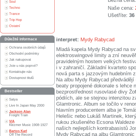
Běžná cena:
Soul
Naše cena:
Techno
Trance
Ušetříte:
36
Trip Hop
Ostatní
interpret:
Mydy Rabycad
Důležité informace
Ochrana osobních údajů
Mladá kapela Mydy Rabycad na své
Obchodní podmínky
elektroswingové limity a zní neuvěř
Jak nakupovat
pravidelným hostem velkých festiv
Jste u nás poprvé?
i v zahraničí. Základní kvarteto sp
Kontaktujte nás
nová parta s jazzovým hudebním z
Dostupnost titulů
Na albu Mydy Rabycad předvádějí d
beaty propojené dokonale s lehce 
Bestseller
bezprostřednost rusovlasé divy Žo
pódiích, ale se stejnou intenzitou
Satya
Glamtronic. Album se točilo v ren
Live In Japan May 2000
hlavním producentem alba je Tomá
Jackson Alan
Freight Train
Helešic nebo Lukáš Martinek, který 
V/A
rukou zkušeného Ecsona Waldeze z 
Klezmer Music 1908-1927
našich nejlepších kontrabasistů J
Bartos Karl
Mydy Rabycad na albu Glamtronic vy
Off The Record