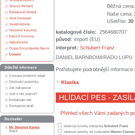
Smetana Bedřich
Běžná cena:
Strauss Richard
Šostakovič Dimitrij
Naše cena:
Verdi Giuseppe
Ušetříte:
30
Vivaldi Antonio
Houslové koncerty
katalogové číslo:
2564680707
Klavírní koncerty
původ:
import (EU)
Náboženská
interpret:
Schubert Franz
Organ Encyclopedia Naxos
Ostatní
DANIEL BARNBOIM/RADU LUPU
Důležité informace
Potřebujete podrobnější informace 
Ochrana osobních údajů
Klasika
Obchodní podmínky
Jak nakupovat
Jste u nás poprvé?
HLÍDACÍ PES - ZASÍ
Kontaktujte nás
Dostupnost titulů
Přehled všech Vámi zadaných po
Bestseller
sledovat novinky interpreta
Schubert Franz
My Sleeping Karma
Satya
sledovat novinky od vydavatele
Warner Classic