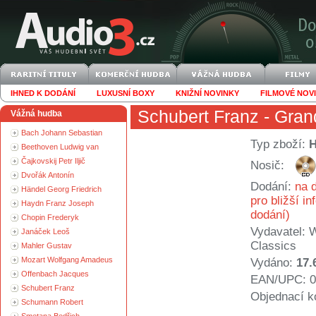
IHNED K DODÁNÍ
LUXUSNÍ BOXY
KNIŽNÍ NOVINKY
FILMOVÉ NOV
Schubert Franz
- Gran
Vážná hudba
Bach Johann Sebastian
Typ zboží:
Beethoven Ludwig van
Čajkovskij Petr Iljič
Nosič:
Dvořák Antonín
Dodání:
na d
Händel Georg Friedrich
pro bližší i
Haydn Franz Joseph
dodání)
Chopin Frederyk
Vydavatel:
W
Janáček Leoš
Classics
Mahler Gustav
Mozart Wolfgang Amadeus
Vydáno:
17.
Offenbach Jacques
EAN/UPC: 0
Schubert Franz
Objednací k
Schumann Robert