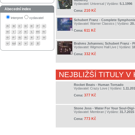
Müllerin)
Vydavatel:
Universal
| Vydáno:
5.1.1996
Abecední index
210 Kč
Cena:
interpret
vydavatel
Schubert Franz - Complete Symphoni
Vydavatel:
Warner Classics
| Vydáno:
20.
611 Kč
Cena:
Brahms Johannes; Schubert Franz - Pi
Vydavatel:
Wigmore Hall Live
| Vydáno:
1
332 Kč
Cena:
NEJBLIŽŠÍ TITULY V
Rocket Beats - Human Tornado
Vydavatel:
Crazy Love
| Vydáno:
1.11.20
377 Kč
Cena:
Stone Joss - Water For Your Soul-Digi-
Vydavatel:
Membran
| Vydáno:
31.7.2015
773 Kč
Cena: