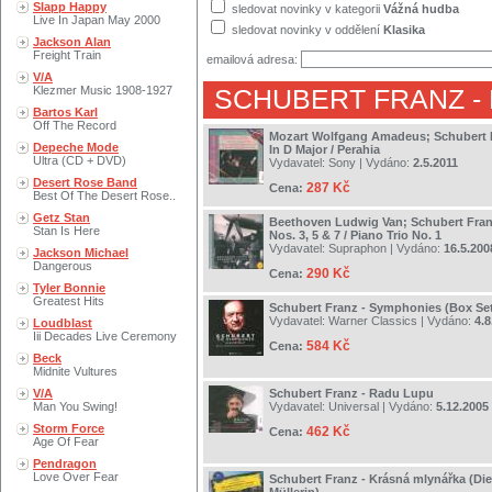
Slapp Happy
sledovat novinky v kategorii
Vážná hudba
Live In Japan May 2000
sledovat novinky v oddělení
Klasika
Jackson Alan
Freight Train
emailová adresa:
V/A
Klezmer Music 1908-1927
SCHUBERT FRANZ
-
Bartos Karl
Off The Record
Mozart Wolfgang Amadeus; Schubert F
Depeche Mode
In D Major / Perahia
Ultra (CD + DVD)
Vydavatel:
Sony
| Vydáno:
2.5.2011
Desert Rose Band
287 Kč
Cena:
Best Of The Desert Rose..
Getz Stan
Beethoven Ludwig Van; Schubert Franz
Stan Is Here
Nos. 3, 5 & 7 / Piano Trio No. 1
Vydavatel:
Supraphon
| Vydáno:
16.5.200
Jackson Michael
Dangerous
290 Kč
Cena:
Tyler Bonnie
Greatest Hits
Schubert Franz - Symphonies (Box Se
Vydavatel:
Warner Classics
| Vydáno:
4.8
Loudblast
Iii Decades Live Ceremony
584 Kč
Cena:
Beck
Midnite Vultures
V/A
Schubert Franz - Radu Lupu
Man You Swing!
Vydavatel:
Universal
| Vydáno:
5.12.2005
Storm Force
462 Kč
Cena:
Age Of Fear
Pendragon
Love Over Fear
Schubert Franz - Krásná mlynářka (Di