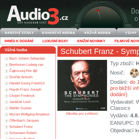
IHNED K DODÁNÍ
LUXUSNÍ BOXY
KNIŽNÍ NOVINKY
FILMOVÉ NOV
Schubert Franz
- Symp
Vážná hudba
Bach Johann Sebastian
Typ zboží:
Beethoven Ludwig van
Čajkovskij Petr Iljič
Nosič:
Dvořák Antonín
Dodání:
do 1
Händel Georg Friedrich
pro bližší i
Haydn Franz Joseph
dodání)
Chopin Frederyk
Vydavatel:
W
Janáček Leoš
Classics
Mahler Gustav
Klikněte pro zvětšení.
Mozart Wolfgang Amadeus
Vydáno:
4.8
Offenbach Jacques
EAN/UPC: 0
Schubert Franz
Objednací k
Schumann Robert