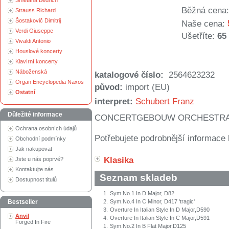
Smetana Bedřich
Běžná cena:
Strauss Richard
Šostakovič Dimitrij
Naše cena:
Verdi Giuseppe
Ušetříte:
65
Vivaldi Antonio
Houslové koncerty
Klavírní koncerty
Náboženská
katalogové číslo:
2564623232
Organ Encyclopedia Naxos
původ:
import (EU)
Ostatní
interpret:
Schubert Franz
Důležité informace
CONCERTGEBOUW ORCHESTRA
Ochrana osobních údajů
Potřebujete podrobnější informace 
Obchodní podmínky
Jak nakupovat
Klasika
Jste u nás poprvé?
Kontaktujte nás
Seznam skladeb
Dostupnost titulů
1.
Sym.No.1 In D Major, D82
Bestseller
2.
Sym.No.4 In C Minor, D417 'tragic'
3.
Overture In Italian Style In D Major,D590
Anvil
4.
Overture In Italian Style In C Major,D591
Forged In Fire
1.
Sym.No.2 In B Flat Major,D125