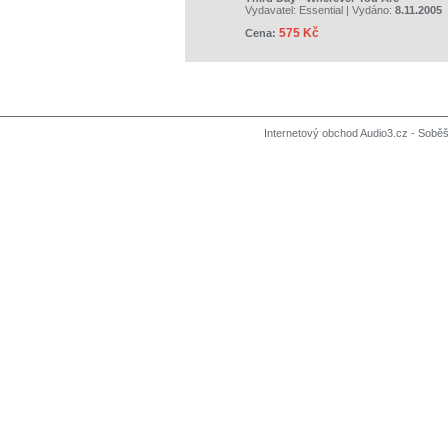
Vydavatel:
Essential
| Vydáno:
8.11.2005
575 Kč
Cena:
Internetový obchod Audio3.cz - Soběši