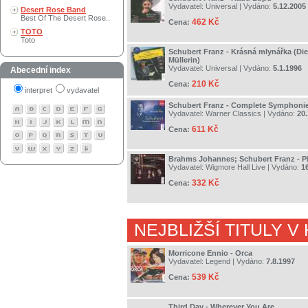
Vydavatel:
Universal
| Vydáno:
5.12.2005
Desert Rose Band
Best Of The Desert Rose..
462 Kč
Cena:
TOTO
Toto
Schubert Franz - Krásná mlynářka (Di
Müllerin)
Vydavatel:
Universal
| Vydáno:
5.1.1996
Abecední index
210 Kč
Cena:
interpret
vydavatel
Schubert Franz - Complete Symphoni
Vydavatel:
Warner Classics
| Vydáno:
20.
611 Kč
Cena:
Brahms Johannes; Schubert Franz - Pi
Vydavatel:
Wigmore Hall Live
| Vydáno:
1
332 Kč
Cena:
NEJBLIŽŠÍ TITULY V
Morricone Ennio - Orca
Vydavatel:
Legend
| Vydáno:
7.8.1997
539 Kč
Cena:
Third Day - Wherever You Are