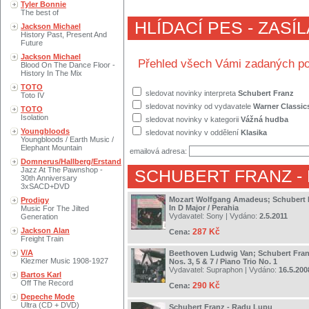
Tyler Bonnie
The best of
HLÍDACÍ PES - ZASÍ
Jackson Michael
History Past, Present And
Future
Jackson Michael
Přehled všech Vámi zadaných po
Blood On The Dance Floor -
History In The Mix
TOTO
sledovat novinky interpreta
Schubert Franz
Toto IV
sledovat novinky od vydavatele
Warner Classic
TOTO
Isolation
sledovat novinky v kategorii
Vážná hudba
Youngbloods
sledovat novinky v oddělení
Klasika
Youngbloods / Earth Music /
Elephant Mountain
emailová adresa:
Domnerus/Hallberg/Erstand
Jazz At The Pawnshop -
SCHUBERT FRANZ
-
30th Anniversary
3xSACD+DVD
Mozart Wolfgang Amadeus; Schubert F
Prodigy
In D Major / Perahia
Music For The Jilted
Vydavatel:
Sony
| Vydáno:
2.5.2011
Generation
Jackson Alan
287 Kč
Cena:
Freight Train
V/A
Beethoven Ludwig Van; Schubert Franz
Klezmer Music 1908-1927
Nos. 3, 5 & 7 / Piano Trio No. 1
Vydavatel:
Supraphon
| Vydáno:
16.5.200
Bartos Karl
Off The Record
290 Kč
Cena:
Depeche Mode
Ultra (CD + DVD)
Schubert Franz - Radu Lupu