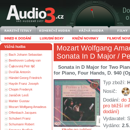
IHNED K DODÁNÍ
LUXUSNÍ BOXY
KNIŽNÍ NOVINKY
FILMOVÉ NOV
Mozart Wolfgang Ama
Vážná hudba
Sonata In D Major / P
Bach Johann Sebastian
Beethoven Ludwig van
Čajkovskij Petr Iljič
Sonata in D Major for Two Pian
Dvořák Antonín
for Piano, Four Hands, D. 940 (O
Händel Georg Friedrich
Typ zboží:
Haydn Franz Joseph
Chopin Frederyk
Nosič:
Janáček Leoš
Dodání:
do 1
Mahler Gustav
pro bližší i
Mozart Wolfgang Amadeus
dodání)
Offenbach Jacques
Vydavatel:
S
Schubert Franz
Schumann Robert
Vydáno:
2.5
Klikněte pro zvětšení.