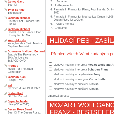
2.
II. Andante
James Gang
Best Of
3.
III. Allegro molto
4.
Fantasia in F minor for Piano, Four Hands, D. 94
Tyler Bonnie
103)
The best of
5.
Fantasia in F minor for Mechanical Organ, K.608
Jackson Michael
Organ Piece for a Clock
History Past, Present And
6.
I. Allegro ritenuto
Future
7.
II. Andante
Jackson Michael
Blood On The Dance Floor -
History In The Mix
HLÍDACÍ PES - ZASÍ
Youngbloods
Youngbloods / Earth Music /
Elephant Mountain
Domnerus/Hallberg/Erstand
Přehled všech Vámi zadaných po
Jazz At The Pawnshop -
30th Anniversary
3xSACD+DVD
sledovat novinky interpreta
Mozart Wolfgang 
Prodigy
Music For The Jilted
sledovat novinky interpreta
Schubert Franz
Generation
sledovat novinky od vydavatele
Sony
Jackson Alan
sledovat novinky v kategorii
Vážná hudba
Freight Train
sledovat novinky v oddělení
Klasika
V/A
Klezmer Music 1908-1927
sledovat novinky v oddělení
Klasika
Bartos Karl
emailová adresa:
Off The Record
Depeche Mode
MOZART WOLFGAN
Ultra (CD + DVD)
Desert Rose Band
FRANZ
- BESTSELER
Best Of The Desert Rose..