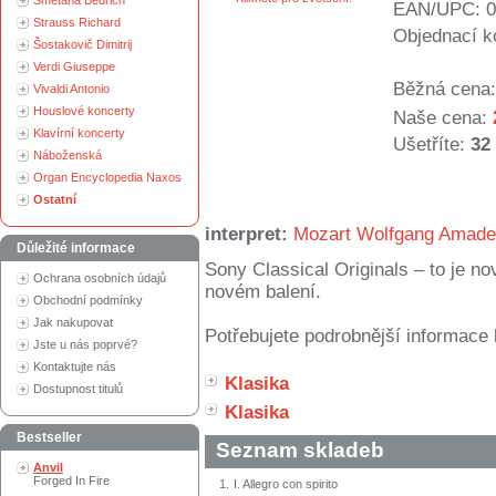
Smetana Bedřich
EAN/UPC: 0
Strauss Richard
Objednací k
Šostakovič Dimitrij
Verdi Giuseppe
Běžná cena:
Vivaldi Antonio
Houslové koncerty
Naše cena:
Klavírní koncerty
Ušetříte:
32
Náboženská
Organ Encyclopedia Naxos
Ostatní
interpret:
Mozart Wolfgang Amad
Důležité informace
Sony Classical Originals – to je n
Ochrana osobních údajů
novém balení.
Obchodní podmínky
Jak nakupovat
Potřebujete podrobnější informace 
Jste u nás poprvé?
Kontaktujte nás
Klasika
Dostupnost titulů
Klasika
Bestseller
Seznam skladeb
Anvil
Forged In Fire
1.
I. Allegro con spirito