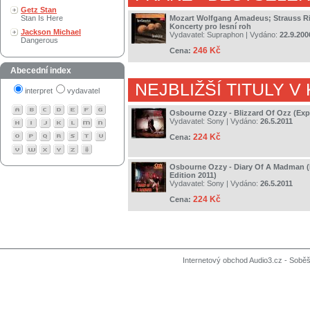
Getz Stan
Mozart Wolfgang Amadeus; Strauss Ri
Stan Is Here
Koncerty pro lesní roh
Jackson Michael
Vydavatel:
Supraphon
| Vydáno:
22.9.200
Dangerous
246 Kč
Cena:
Abecední index
NEJBLIŽŠÍ TITULY V
interpret
vydavatel
Osbourne Ozzy - Blizzard Of Ozz (Exp
Vydavatel:
Sony
| Vydáno:
26.5.2011
224 Kč
Cena:
Osbourne Ozzy - Diary Of A Madman 
Edition 2011)
Vydavatel:
Sony
| Vydáno:
26.5.2011
224 Kč
Cena:
Internetový obchod Audio3.cz - Soběši