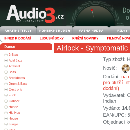
IHNED K DODÁNÍ
LUXUSNÍ BOXY
KNIŽNÍ NOVINKY
FILMOVÉ NOV
Airlock
- Symptomatic
Dance
2-Step
Typ zboží:
Acid Jazz
Ambient
Nosič:
Bass
Dodání:
na d
Breakbeats
pro bližší i
Drum & Bass
dodání)
Electronic
Vydavatel:
O
Funk
Indian
Gabber
Headz
Vydáno:
14.
Hip Hop
EAN/UPC: 5
House
Objednací k
Jungle