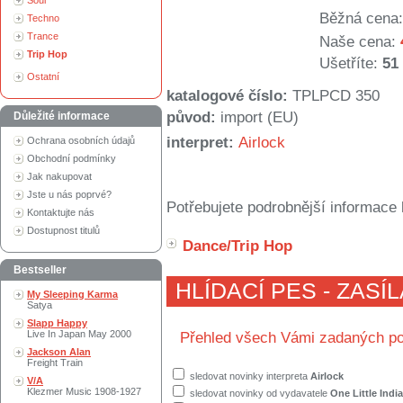
Soul
Běžná cena:
Techno
Trance
Naše cena:
Trip Hop
Ušetříte:
51
Ostatní
katalogové číslo:
TPLPCD 350
původ:
import (EU)
Důležité informace
interpret:
Airlock
Ochrana osobních údajů
Obchodní podmínky
Jak nakupovat
Jste u nás poprvé?
Potřebujete podrobnější informace 
Kontaktujte nás
Dostupnost titulů
Dance/Trip Hop
Bestseller
HLÍDACÍ PES - ZASÍ
My Sleeping Karma
Satya
Slapp Happy
Live In Japan May 2000
Přehled všech Vámi zadaných po
Jackson Alan
Freight Train
sledovat novinky interpreta
Airlock
V/A
Klezmer Music 1908-1927
sledovat novinky od vydavatele
One Little Indi