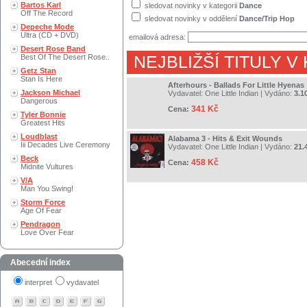
Bartos Karl
sledovat novinky v kategorii
Dance
Off The Record
sledovat novinky v oddělení
Dance/Trip Hop
Depeche Mode
Ultra (CD + DVD)
emailová adresa:
Desert Rose Band
Best Of The Desert Rose..
NEJBLIŽŠÍ TITULY V
Getz Stan
Stan Is Here
Afterhours - Ballads For Little Hyenas
Jackson Michael
Vydavatel:
One Little Indian
| Vydáno:
3.1
Dangerous
341 Kč
Cena:
Tyler Bonnie
Greatest Hits
Loudblast
Alabama 3 - Hits & Exit Wounds
Iii Decades Live Ceremony
Vydavatel:
One Little Indian
| Vydáno:
21.
Beck
458 Kč
Cena:
Midnite Vultures
V/A
Man You Swing!
Storm Force
Age Of Fear
Pendragon
Love Over Fear
Abecední index
interpret
vydavatel