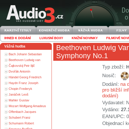
IHNED K DODÁNÍ
LUXUSNÍ BOXY
KNIŽNÍ NOVINKY
FILMOVÉ NOV
Beethoven Ludwig Va
Vážná hudba
Symphony No.1
Bach Johann Sebastian
Beethoven Ludwig van
Čajkovskij Petr Iljič
Typ zboží:
Dvořák Antonín
Nosič:
Händel Georg Friedrich
Haydn Franz Joseph
Dodání:
na d
Chopin Frederyk
pro bližší i
Janáček Leoš
dodání)
Mahler Gustav
Vydavatel:
N
Mozart Wolfgang Amadeus
Vydáno:
27.
Offenbach Jacques
EAN/UPC: 0
Schubert Franz
Objednací k
Schumann Robert