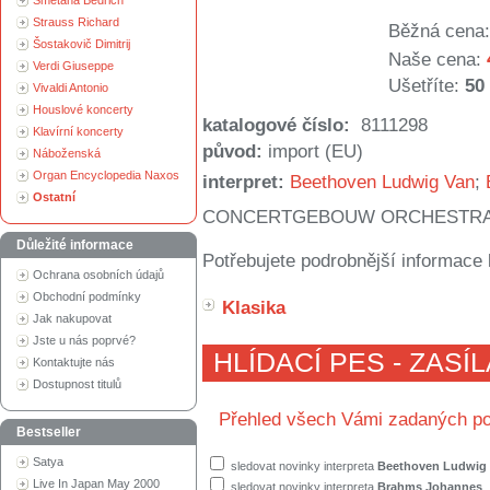
Smetana Bedřich
Strauss Richard
Běžná cena:
Šostakovič Dimitrij
Naše cena:
Verdi Giuseppe
Ušetříte:
50
Vivaldi Antonio
Houslové koncerty
katalogové číslo:
8111298
Klavírní koncerty
původ:
import (EU)
Náboženská
Organ Encyclopedia Naxos
interpret:
Beethoven Ludwig Van
;
Ostatní
CONCERTGEBOUW ORCHESTRA
Důležité informace
Potřebujete podrobnější informace 
Ochrana osobních údajů
Obchodní podmínky
Klasika
Jak nakupovat
Jste u nás poprvé?
HLÍDACÍ PES - ZASÍ
Kontaktujte nás
Dostupnost titulů
Přehled všech Vámi zadaných po
Bestseller
Satya
sledovat novinky interpreta
Beethoven Ludwig
Live In Japan May 2000
sledovat novinky interpreta
Brahms Johannes