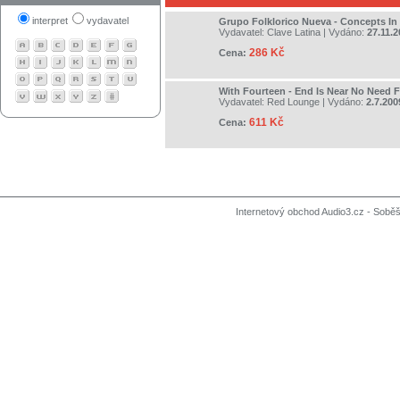
interpret
vydavatel
Grupo Folklorico Nueva - Concepts In
Vydavatel:
Clave Latina
| Vydáno:
27.11.
286 Kč
Cena:
With Fourteen - End Is Near No Need Fo
Vydavatel:
Red Lounge
| Vydáno:
2.7.200
611 Kč
Cena:
Internetový obchod Audio3.cz - Soběši