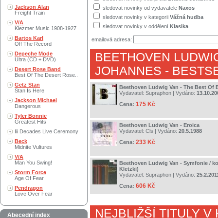
Jackson Alan
sledovat novinky od vydavatele
Naxos
Freight Train
sledovat novinky v kategorii
Vážná hudba
V/A
sledovat novinky v oddělení
Klasika
Klezmer Music 1908-1927
Bartos Karl
emailová adresa:
Off The Record
Depeche Mode
BEETHOVEN LUDWI
Ultra (CD + DVD)
JOHANNES
- BESTS
Desert Rose Band
Best Of The Desert Rose..
Getz Stan
Beethoven Ludwig Van - The Best Of 
Stan Is Here
Vydavatel:
Supraphon
| Vydáno:
13.10.20
Jackson Michael
175 Kč
Cena:
Dangerous
Tyler Bonnie
Greatest Hits
Beethoven Ludwig Van - Eroica
Vydavatel:
Cls
| Vydáno:
20.5.1988
Iii Decades Live Ceremony
Beck
233 Kč
Cena:
Midnite Vultures
V/A
Man You Swing!
Beethoven Ludwig Van - Symfonie / ko
Kletzki)
Storm Force
Vydavatel:
Supraphon
| Vydáno:
25.2.201
Age Of Fear
606 Kč
Cena:
Pendragon
Love Over Fear
NEJBLIŽŠÍ TITULY V
Abecední index