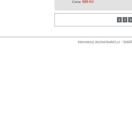
980 Kč
Cena:
1
2
3
Internetový obchod Audio3.cz - Soběši