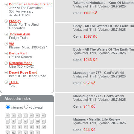
Takemura Nobukazu - Knot Of Meanin
Domnerus/Hallberg/Erstand
Vydavatel:
Thril
| Vydáno:
26.9.2025
Jazz At The Pawnshop -
30th Anniversary
1106 Kč
Cena:
3xSACD+DVD
Prodigy
Music For The Jilted
Body - All The Waters Of The Earth Tu
Generation
Vydavatel:
Thril
| Vydáno:
25.7.2025
Jackson Alan
1097 Kč
Cena:
Freight Train
V/A
Klezmer Music 1908-1927
Body - All The Waters Of The Earth Tu
Vydavatel:
Thril
| Vydáno:
25.7.2025
Bartos Karl
Off The Record
1043 Kč
Cena:
Depeche Mode
Ultra (CD + DVD)
Desert Rose Band
Manslaughter 777 - God's World
Best Of The Desert Rose..
Vydavatel:
Thril
| Vydáno:
25.7.2025
TOTO
962 Kč
Cena:
Toto
Manslaughter 777 - God's World
Abecední index
Vydavatel:
Thril
| Vydáno:
25.7.2025
944 Kč
Cena:
interpret
vydavatel
Matmos - Metallic Life Review
Vydavatel:
Thril
| Vydáno:
20.6.2025
944 Kč
Cena: