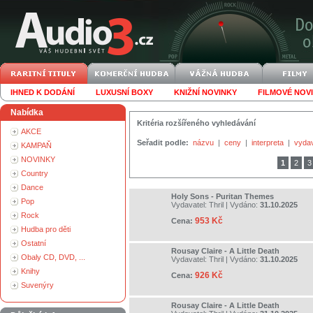
IHNED K DODÁNÍ
LUXUSNÍ BOXY
KNIŽNÍ NOVINKY
FILMOVÉ NOV
Nabídka
Kritéria rozšířeného vyhledávání
AKCE
Seřadit podle:
názvu
|
ceny
|
interpreta
|
vyda
KAMPAŇ
NOVINKY
1
2
3
Country
Dance
Holy Sons - Puritan Themes
Pop
Vydavatel:
Thril
| Vydáno:
31.10.2025
Rock
953 Kč
Cena:
Hudba pro děti
Ostatní
Rousay Claire - A Little Death
Obaly CD, DVD, ...
Vydavatel:
Thril
| Vydáno:
31.10.2025
Knihy
926 Kč
Cena:
Suvenýry
Rousay Claire - A Little Death