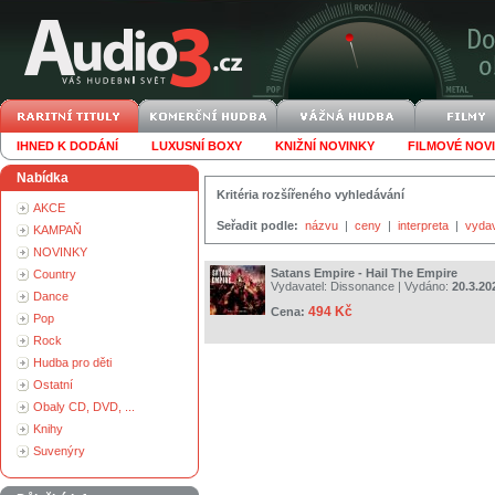
IHNED K DODÁNÍ
LUXUSNÍ BOXY
KNIŽNÍ NOVINKY
FILMOVÉ NOV
Nabídka
Kritéria rozšířeného vyhledávání
AKCE
Seřadit podle:
názvu
|
ceny
|
interpreta
|
vyda
KAMPAŇ
NOVINKY
Satans Empire - Hail The Empire
Country
Vydavatel:
Dissonance
| Vydáno:
20.3.20
Dance
494 Kč
Cena:
Pop
Rock
Hudba pro děti
Ostatní
Obaly CD, DVD, ...
Knihy
Suvenýry