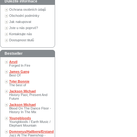
Důležité informace
Ochrana osobních údajů
Obchodní podmínky
Jak nakupovat
Jste u nás poprvé?
Kontaktujte nás
Dostupnost titulů
Bestseller
Anvil
Forged In Fire
James Gang
Best Of
Tyler Bonnie
The best of
Jackson Michael
History Past, Present And
Future
Jackson Michael
Blood On The Dance Floor -
History In The Mix
Youngbloods
Youngbloods / Earth Music /
Elephant Mountain
Domnerus/Hallberg/Erstand
Jazz At The Pawnshop -