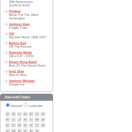
30th Anniversary
3xSACD+DVD
Prodigy
Music For The Jilted
Generation
Jackson Alan
Freight Train
V/A
Klezmer Music 1908-1927
Bartos Karl
Off The Record
Depeche Mode
Ultra (CD + DVD)
Desert Rose Band
Best Of The Desert Rose..
Getz Stan
Stan Is Here
Jackson Michael
Dangerous
Abecední index
interpret
vydavatel