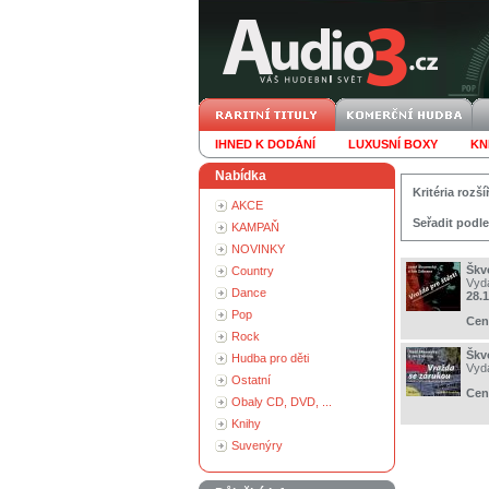
IHNED K DODÁNÍ
LUXUSNÍ BOXY
KN
Nabídka
Kritéria roz
AKCE
Seřadit podle
KAMPAŇ
NOVINKY
Škv
Country
Vyd
Dance
28.
Pop
Cen
Rock
Škv
Hudba pro děti
Vyd
Ostatní
Cen
Obaly CD, DVD, ...
Knihy
Suvenýry