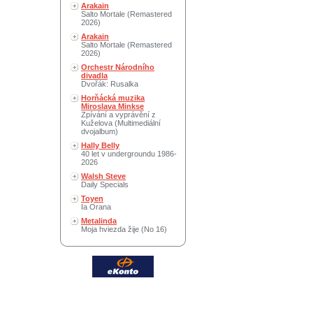
Arakain
Salto Mortale (Remastered
2026)
Arakain
Salto Mortale (Remastered
2026)
Orchestr Národního
divadla
Dvořák: Rusalka
Horňácká muzika
Miroslava Minkse
Zpívání a vyprávění z
Kuželova (Multimediální
dvojalbum)
Hally Belly
40 let v undergroundu 1986-
2026
Walsh Steve
Daily Specials
Toyen
Ia Orana
Metalinda
Moja hviezda žije (No 16)