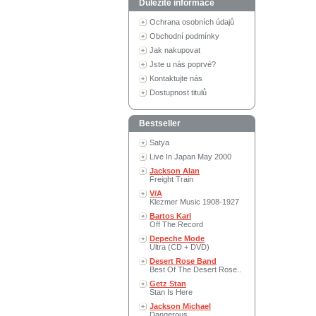
Důležité informace
Ochrana osobních údajů
Obchodní podmínky
Jak nakupovat
Jste u nás poprvé?
Kontaktujte nás
Dostupnost titulů
Bestseller
Satya
Live In Japan May 2000
Jackson Alan
Freight Train
V/A
Klezmer Music 1908-1927
Bartos Karl
Off The Record
Depeche Mode
Ultra (CD + DVD)
Desert Rose Band
Best Of The Desert Rose..
Getz Stan
Stan Is Here
Jackson Michael
Dangerous