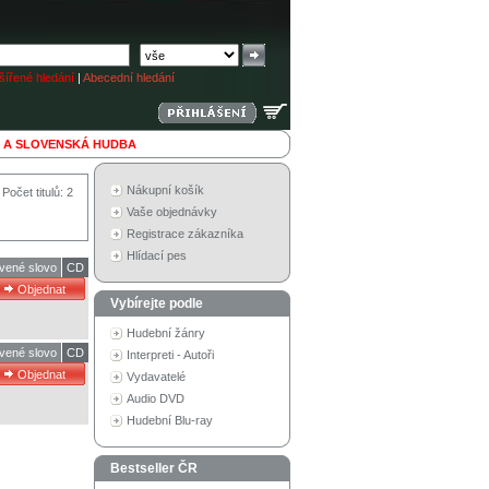
ířené hledání
|
Abecední hledání
 A SLOVENSKÁ HUDBA
Nákupní košík
Počet titulů: 2
Vaše objednávky
Registrace zákazníka
Hlídací pes
vené slovo
CD
Vybírejte podle
Hudební žánry
vené slovo
CD
Interpreti - Autoři
Vydavatelé
Audio DVD
Hudební Blu-ray
Bestseller ČR