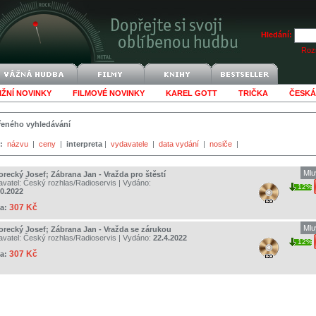
Hledání:
Rozš
IŽNÍ NOVINKY
FILMOVÉ NOVINKY
KAREL GOTT
TRIČKA
ČESKÁ
šířeného vyhledávání
:
názvu
|
ceny
|
interpreta
|
vydavatele
|
data vydání
|
nosiče
|
Mlu
orecký Josef; Zábrana Jan - Vražda pro štěstí
avatel:
Český rozhlas/Radioservis
| Vydáno:
12%
10.2022
307 Kč
a:
Mlu
orecký Josef; Zábrana Jan - Vražda se zárukou
avatel:
Český rozhlas/Radioservis
| Vydáno:
22.4.2022
12%
307 Kč
a: