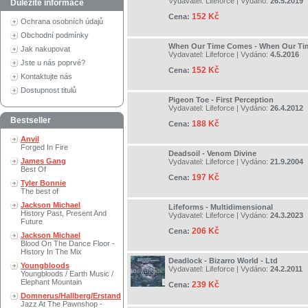
Vydavatel:
Lifeforce
| Vydáno:
26.5.2019
Důležité informace
152 Kč
Cena:
Ochrana osobních údajů
Obchodní podmínky
When Our Time Comes - When Our T
Jak nakupovat
Vydavatel:
Lifeforce
| Vydáno:
4.5.2016
Jste u nás poprvé?
152 Kč
Cena:
Kontaktujte nás
Dostupnost titulů
Pigeon Toe - First Perception
Vydavatel:
Lifeforce
| Vydáno:
26.4.2012
Bestseller
188 Kč
Cena:
Anvil
Forged In Fire
Deadsoil - Venom Divine
James Gang
Vydavatel:
Lifeforce
| Vydáno:
21.9.2004
Best Of
197 Kč
Cena:
Tyler Bonnie
The best of
Jackson Michael
Lifeforms - Multidimensional
History Past, Present And
Vydavatel:
Lifeforce
| Vydáno:
24.3.2023
Future
206 Kč
Cena:
Jackson Michael
Blood On The Dance Floor -
History In The Mix
Deadlock - Bizarro World - Ltd
Youngbloods
Vydavatel:
Lifeforce
| Vydáno:
24.2.2011
Youngbloods / Earth Music /
Elephant Mountain
239 Kč
Cena:
Domnerus/Hallberg/Erstand
Jazz At The Pawnshop -