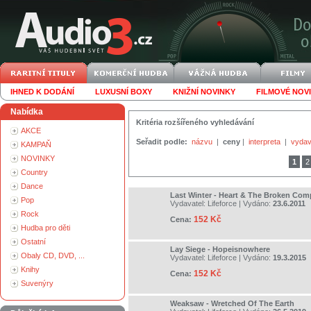
IHNED K DODÁNÍ
LUXUSNÍ BOXY
KNIŽNÍ NOVINKY
FILMOVÉ NOV
Nabídka
Kritéria rozšířeného vyhledávání
AKCE
Seřadit podle:
názvu
|
ceny
|
interpreta
|
vydav
KAMPAŇ
NOVINKY
1
2
Country
Dance
Last Winter - Heart & The Broken Co
Pop
Vydavatel:
Lifeforce
| Vydáno:
23.6.2011
Rock
152 Kč
Cena:
Hudba pro děti
Ostatní
Lay Siege - Hopeisnowhere
Obaly CD, DVD, ...
Vydavatel:
Lifeforce
| Vydáno:
19.3.2015
Knihy
152 Kč
Cena:
Suvenýry
Weaksaw - Wretched Of The Earth