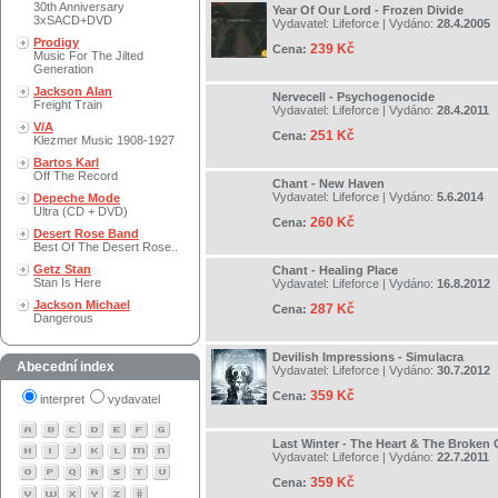
30th Anniversary
Year Of Our Lord - Frozen Divide
3xSACD+DVD
Vydavatel:
Lifeforce
| Vydáno:
28.4.2005
Prodigy
239 Kč
Cena:
Music For The Jilted
Generation
Jackson Alan
Nervecell - Psychogenocide
Freight Train
Vydavatel:
Lifeforce
| Vydáno:
28.4.2011
V/A
251 Kč
Cena:
Klezmer Music 1908-1927
Bartos Karl
Off The Record
Chant - New Haven
Vydavatel:
Lifeforce
| Vydáno:
5.6.2014
Depeche Mode
Ultra (CD + DVD)
260 Kč
Cena:
Desert Rose Band
Best Of The Desert Rose..
Getz Stan
Chant - Healing Place
Stan Is Here
Vydavatel:
Lifeforce
| Vydáno:
16.8.2012
Jackson Michael
287 Kč
Cena:
Dangerous
Devilish Impressions - Simulacra
Abecední index
Vydavatel:
Lifeforce
| Vydáno:
30.7.2012
359 Kč
Cena:
interpret
vydavatel
Last Winter - The Heart & The Broke
Vydavatel:
Lifeforce
| Vydáno:
22.7.2011
359 Kč
Cena: