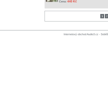
440 Kč
Cena:
1
2
Internetový obchod Audio3.cz - Soběši