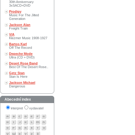
30th Anniversary
3xSACD+DVD
Prodigy
Music For The Jilted
Generation
Jackson Alan
Freight Train
V/A
Klezmer Music 1908-1927
Bartos Karl
Off The Record
Depeche Mode
Ultra (CD + DVD)
Desert Rose Band
Best Of The Desert Rose..
Getz Stan
Stan Is Here
Jackson Michael
Dangerous
Abecední index
interpret
vydavatel