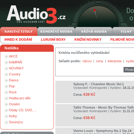
IHNED K DODÁNÍ
LUXUSNÍ BOXY
KNIŽNÍ NOVINKY
FILMOVÉ NOV
Nabídka
Kritéria rozšířeného vyhledávání
AKCE
Seřadit podle:
názvu
|
ceny
|
interpreta
|
vyda
KAMPAŇ
NOVINKY
Předc
Country
Dance
Syberg F. - Chamber Music Vol.1
Pop
Vydavatel:
Kontrapunkt
| Vydáno:
18.11.1
Rock
638 Kč
Cena:
Hudba pro děti
Ostatní
Tallis Thomas - Music By Thomas Talli
Obaly CD, DVD, ...
Vydavatel:
Kontrapunkt
| Vydáno:
11.11.1
Knihy
638 Kč
Cena:
Suvenýry
Vierne Louis - Symphony No.1 Op.14