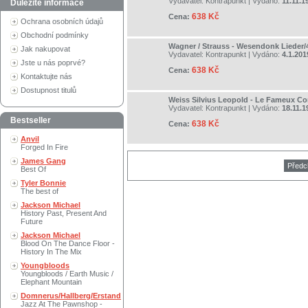
Vydavatel:
Kontrapunkt
| Vydáno:
11.11.1
Důležité informace
638 Kč
Cena:
Ochrana osobních údajů
Obchodní podmínky
Wagner / Strauss - Wesendonk Lieder/4
Jak nakupovat
Vydavatel:
Kontrapunkt
| Vydáno:
4.1.201
Jste u nás poprvé?
638 Kč
Cena:
Kontaktujte nás
Dostupnost titulů
Weiss Silvius Leopold - Le Fameux Co
Vydavatel:
Kontrapunkt
| Vydáno:
18.11.1
Bestseller
638 Kč
Cena:
Anvil
Forged In Fire
James Gang
Předc
Best Of
Tyler Bonnie
The best of
Jackson Michael
History Past, Present And
Future
Jackson Michael
Blood On The Dance Floor -
History In The Mix
Youngbloods
Youngbloods / Earth Music /
Elephant Mountain
Domnerus/Hallberg/Erstand
Jazz At The Pawnshop -