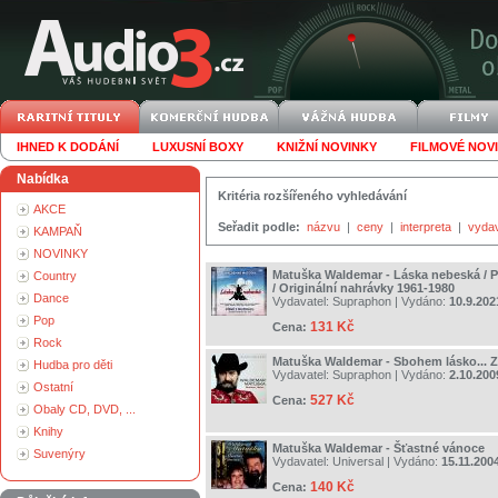
IHNED K DODÁNÍ
LUXUSNÍ BOXY
KNIŽNÍ NOVINKY
FILMOVÉ NOV
Nabídka
Kritéria rozšířeného vyhledávání
AKCE
Seřadit podle:
názvu
|
ceny
|
interpreta
|
vyda
KAMPAŇ
NOVINKY
Matuška Waldemar - Láska nebeská / P
Country
/ Originální nahrávky 1961-1980
Dance
Vydavatel:
Supraphon
| Vydáno:
10.9.202
Pop
131 Kč
Cena:
Rock
Matuška Waldemar - Sbohem lásko... Z
Hudba pro děti
Vydavatel:
Supraphon
| Vydáno:
2.10.200
Ostatní
527 Kč
Cena:
Obaly CD, DVD, ...
Knihy
Matuška Waldemar - Šťastné vánoce
Suvenýry
Vydavatel:
Universal
| Vydáno:
15.11.200
140 Kč
Cena: