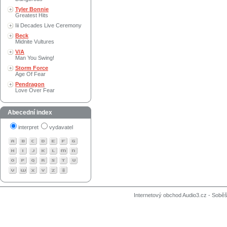
Tyler Bonnie
Greatest Hits
Iii Decades Live Ceremony
Beck
Midnite Vultures
V/A
Man You Swing!
Storm Force
Age Of Fear
Pendragon
Love Over Fear
Abecední index
interpret
vydavatel
Internetový obchod Audio3.cz - Soběši