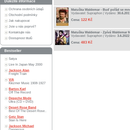
Důležité informace
Ochrana osobních údajů
Matuška Waldemar - Buď pořád se m
Vydavatel:
Supraphon
| Vydáno:
30.6.201
Obchodní podmínky
122 Kč
Cena:
Jak nakupovat
Jste u nás poprvé?
Kontaktujte nás
Matuška Waldemar - Zpívá Waldemar 
Vydavatel:
Supraphon
| Vydáno:
3.6.2022
Dostupnost titulů
483 Kč
Cena:
Bestseller
Satya
Live In Japan May 2000
Jackson Alan
Freight Train
V/A
Klezmer Music 1908-1927
Bartos Karl
Off The Record
Depeche Mode
Ultra (CD + DVD)
Desert Rose Band
Best Of The Desert Rose..
Getz Stan
Stan Is Here
Jackson Michael
Dangerous