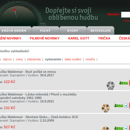
Hledání:
Rozš
IŽNÍ NOVINKY
FILMOVÉ NOVINKY
KAREL GOTT
TRIČKA
ČESKÁ
šířeného vyhledávání
:
názvu
|
ceny
|
interpreta
|
vydavatele
|
data vydání
|
nosiče
|
uška Waldemar - Buď pořád se mnou
avatel:
Supraphon
| Vydáno:
30.6.2017
122 Kč
a:
12%
uška Waldemar - Láska nebeská / Písně z muzikálu
riginální nahrávky 1961-1980
avatel:
Supraphon
| Vydáno:
10.9.2021
12%
131 Kč
a:
uška Waldemar - Sbohem lásko... Zlatá kolekce 3CD
avatel:
Supraphon
| Vydáno:
2.10.2009
527 Kč
a:
12%