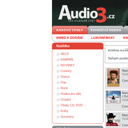
IHNED K DODÁNÍ
LUXUSNÍ BOXY
KN
Nabídka
Kritéria roz
AKCE
Seřadit podle
KAMPAŇ
NOVINKY
Mat
Country
Vyd
Dance
Cen
Pop
Rock
Mat
Hudba pro děti
/ O
Ostatní
Vyd
Obaly CD, DVD, ...
Cen
Knihy
Mat
Suvenýry
Vyd
Cen