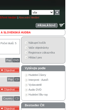
ířené hledání
|
Abecední hledání
 A SLOVENSKÁ HUDBA
Nákupní košík
Počet titulů: 5
Vaše objednávky
Registrace zákazníka
Hlídací pes
Pop
DVD
Vybírejte podle
Hudební žánry
Pop
CD
Interpreti - Autoři
Vydavatelé
Audio DVD
Hudební Blu-ray
Country
CD
Bestseller ČR