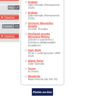
Arakain
Salto Mortale (Remastered
Pop
LP
2026)
Arakain
Salto Mortale (Remastered
2026)
Orchestr Národního
divadla
Country
CD
Dvořák: Rusalka
Horňácká muzika
Miroslava Minkse
Zpívání a vyprávění z
Kuželova (Multimediální
dvojalbum)
Hally Belly
40 let v undergroundu 1986-
2026
Walsh Steve
Daily Specials
Toyen
Ia Orana
Metalinda
Moja hviezda žije (No 16)