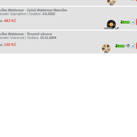
uška Waldemar - Zpívá Waldemar Matuška
avatel:
Supraphon
| Vydáno:
3.6.2022
483 Kč
a:
12%
uška Waldemar - Šťastné vánoce
avatel:
Universal
| Vydáno:
15.11.2004
140 Kč
a:
12%