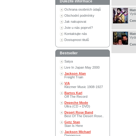
Důležité informace
Ochrana osobních údajů
Mat
Vyd
Obchodní podmínky
Cen
Jak nakupovat
Jste u nás poprvé?
Kontaktujte nás
Mat
Vyd
Dostupnost titulů
Cen
Bestseller
Satya
Live In Japan May 2000
Jackson Alan
Freight Train
V/A
Klezmer Music 1908-1927
Bartos Karl
Off The Record
Depeche Mode
Ultra (CD + DVD)
Desert Rose Band
Best Of The Desert Rose..
Getz Stan
Stan Is Here
Jackson Michael
Dangerous