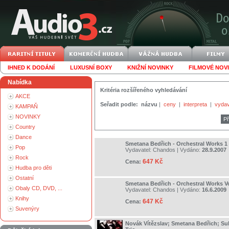
IHNED K DODÁNÍ
LUXUSNÍ BOXY
KNIŽNÍ NOVINKY
FILMOVÉ NOV
Nabídka
Kritéria rozšířeného vyhledávání
AKCE
Seřadit podle:
názvu
|
ceny
|
interpreta
|
vydav
KAMPAŇ
NOVINKY
Př
Country
Dance
Smetana Bedřich - Orchestral Works 1
Pop
Vydavatel:
Chandos
| Vydáno:
28.9.2007
Rock
647 Kč
Cena:
Hudba pro děti
Ostatní
Smetana Bedřich - Orchestral Works Vo
Obaly CD, DVD, ...
Vydavatel:
Chandos
| Vydáno:
16.6.2009
Knihy
647 Kč
Cena:
Suvenýry
Novák Vítězslav; Smetana Bedřich; Suk