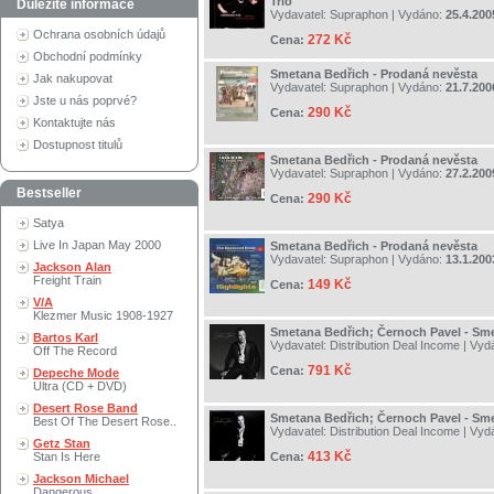
Trio
Důležité informace
Vydavatel:
Supraphon
| Vydáno:
25.4.200
Ochrana osobních údajů
272 Kč
Cena:
Obchodní podmínky
Smetana Bedřich - Prodaná nevěsta
Jak nakupovat
Vydavatel:
Supraphon
| Vydáno:
21.7.200
Jste u nás poprvé?
290 Kč
Cena:
Kontaktujte nás
Dostupnost titulů
Smetana Bedřich - Prodaná nevěsta
Vydavatel:
Supraphon
| Vydáno:
27.2.200
Bestseller
290 Kč
Cena:
Satya
Live In Japan May 2000
Smetana Bedřich - Prodaná nevěsta
Vydavatel:
Supraphon
| Vydáno:
13.1.200
Jackson Alan
Freight Train
149 Kč
Cena:
V/A
Klezmer Music 1908-1927
Smetana Bedřich; Černoch Pavel - Sme
Bartos Karl
Vydavatel:
Distribution Deal Income
| Vyd
Off The Record
791 Kč
Cena:
Depeche Mode
Ultra (CD + DVD)
Desert Rose Band
Smetana Bedřich; Černoch Pavel - Sme
Best Of The Desert Rose..
Vydavatel:
Distribution Deal Income
| Vyd
Getz Stan
413 Kč
Stan Is Here
Cena:
Jackson Michael
Dangerous