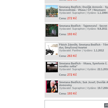
Smetana Bedřich; Dvořák Antonín - Sy
Novosvětská - Vltava / ČF / Neumann
Vydavatel:
Supraphon
| Vydáno:
1.1.1994
272 Kč
Cena:
Smetana Bedřich - Tajemnství - Secret
Vydavatel:
Supraphon
| Vydáno:
9.8.2011
193 Kč
Cena:
Fibich Zdeněk; Smetana Bedřich - Tém
dur, Smyčcový kvartet
Vydavatel:
Panther
| Vydáno:
1.1.2012
263 Kč
Cena:
Smetana Bedřich - Vltava, Symfonie č. 
nového světa"
Vydavatel:
Supraphon
| Vydáno:
22.1.201
272 Kč
Cena:
Smetana Bedřich; Suk Josef; Dvořák A
domoviny
Vydavatel:
Supraphon
| Vydáno:
19.7.200
193 Kč
Cena:
Př