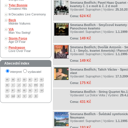
Smetana Bedřich; Pavel Haas Quartet
Tyler Bonnie
kvartety č. 1 e moll & č. 2 d moll
Greatest Hits
Vydavatel:
Supraphon
| Vydáno:
25.10.20
Iii Decades Live Ceremony
624 Kč
Cena:
Beck
Midnite Vultures
Smetana Bedřich - Smyčcové kvartety č.
Panochovo kvarteto
V/A
Vydavatel:
Supraphon
| Vydáno:
1.1.1999
Man You Swing!
149 Kč
Storm Force
Cena:
Age Of Fear
Smetana Bedřich; Dvořák Antonín - S
Pendragon
č. 1 - Smyčc. kvartet Americký / Panoc
Love Over Fear
Vydavatel:
Supraphon
| Vydáno:
1.1.1995
149 Kč
Cena:
Abecední index
Smetana Bedřich; Talich Václav - Speci
interpret
vydavatel
vlast
Vydavatel:
Supraphon
| Vydáno:
17.3.200
175 Kč
Cena:
Smetana Bedřich - String Quartet No.1
Vydavatel:
La Dolce Volta
| Vydáno:
29.4.
431 Kč
Cena:
Smetana Bedřich - Švédské symfonické
Neumann
Vydavatel:
Supraphon
| Vydáno:
1.1.1995
193 Kč
Cena: