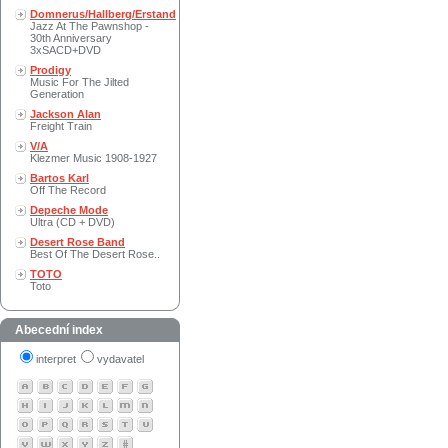
Domnerus/Hallberg/Erstand
Jazz At The Pawnshop -
30th Anniversary
3xSACD+DVD
Prodigy
Music For The Jilted
Generation
Jackson Alan
Freight Train
V/A
Klezmer Music 1908-1927
Bartos Karl
Off The Record
Depeche Mode
Ultra (CD + DVD)
Desert Rose Band
Best Of The Desert Rose..
TOTO
Toto
Abecední index
interpret
vydavatel