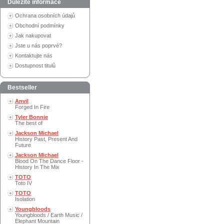
Důležité informace
Ochrana osobních údajů
Obchodní podmínky
Jak nakupovat
Jste u nás poprvé?
Kontaktujte nás
Dostupnost titulů
Bestseller
Anvil
Forged In Fire
Tyler Bonnie
The best of
Jackson Michael
History Past, Present And
Future
Jackson Michael
Blood On The Dance Floor -
History In The Mix
TOTO
Toto IV
TOTO
Isolation
Youngbloods
Youngbloods / Earth Music /
Elephant Mountain