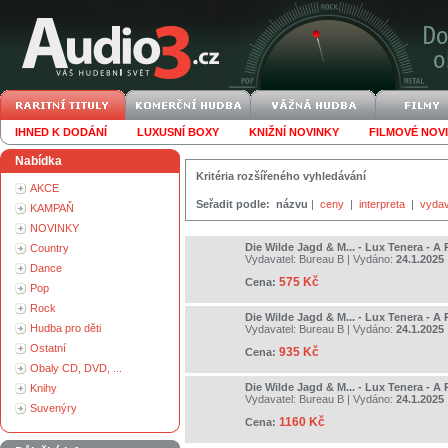
IHNED K DODÁNÍ
LUXUSNÍ BOXY
KNIŽNÍ NOVINKY
FILMOVÉ NOV
Nabídka
Kritéria rozšířeného vyhledávání
AKCE
Seřadit podle:
názvu
|
ceny
|
interpreta
|
vydav
KAMPAŇ
NOVINKY
Die Wilde Jagd & M... - Lux Tenera - A 
Country
Vydavatel:
Bureau B
| Vydáno:
24.1.2025
Dance
575 Kč
Cena:
Pop
Rock
Die Wilde Jagd & M... - Lux Tenera - A 
Hudba pro děti
Vydavatel:
Bureau B
| Vydáno:
24.1.2025
Ostatní
935 Kč
Cena:
Obaly CD, DVD, ...
Die Wilde Jagd & M... - Lux Tenera - A 
Knihy
Vydavatel:
Bureau B
| Vydáno:
24.1.2025
Suvenýry
1160 Kč
Cena: