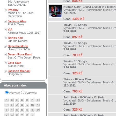
844 Kč
Cena:
30th Anniversary
3xSACD+DVD
Numan Gary - 1,000: Live at the Electr
Prodigy
Vydavatel:
BMG - Bertelsmann Music Gr
Music For The Jilted
7.11.2025
Generation
1390 Kč
Cena:
Jackson Alan
Freight Train
Travis - 10 Songs
Vydavatel:
BMG - Bertelsmann Music Gr
V/A
9.10.2020
Klezmer Music 1908-1927
897 Kč
Cena:
Bartos Karl
Off The Record
Travis - 10 Songs
Depeche Mode
Vydavatel:
BMG - Bertelsmann Music Gr
Ultra (CD + DVD)
9.10.2020
Desert Rose Band
703 Kč
Cena:
Best Of The Desert Rose..
Travis - 10 Songs
Getz Stan
Vydavatel:
BMG - Bertelsmann Music Gr
Stan Is Here
9.10.2020
Jackson Michael
325 Kč
Cena:
Dangerous
Shires - 10 Year Plan
Vydavatel:
BMG - Bertelsmann Music Gr
Abecední index
11.3.2022
703 Kč
Cena:
interpret
vydavatel
John Holt - 1000 Volts Of Holt
Vydavatel:
BMG - Bertelsmann Music Gr
1.11.2010
325 Kč
Cena:
John Holt - 1000 Volts Of Holt