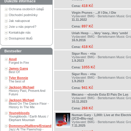
Důležité informace
418 Kč
Cena:
Ochrana osobních údajů
Virgin Prunes - ...If I Die, I Die
Obchodní podmínky
Vydavatel:
BMG - Bertelsmann Music Gr
11.11.2022
Jak nakupovat
897 Kč
Cena:
Jste u nás poprvé?
Kontaktujte nás
Uriah Heep - ...Very 'eavy...Very 'umbl
Vydavatel:
BMG - Bertelsmann Music Gr
Dostupnost titulů
16.9.2016
418 Kč
Cena:
Bestseller
Sigur Ros - +tta
Vydavatel:
BMG - Bertelsmann Music Gr
Anvil
1.9.2023
Forged In Fire
1055 Kč
Cena:
James Gang
Best Of
Sigur Ros - +tta
Vydavatel:
BMG - Bertelsmann Music Gr
Tyler Bonnie
1.9.2023
The best of
Jackson Michael
941 Kč
Cena:
History Past, Present And
Future
Mecano - ¬donde Esta El Pais De Las
Vydavatel:
BMG - Bertelsmann Music Gr
Jackson Michael
10.11.2023
Blood On The Dance Floor -
History In The Mix
268 Kč
Cena:
Youngbloods
Numan Gary - 1,000: Live at the Electr
Youngbloods / Earth Music /
(2CD+Blu-ray)
Elephant Mountain
Vydavatel:
BMG - Bertelsmann Music Gr
7.11.2025
Domnerus/Hallberg/Erstand
Jazz At The Pawnshop -