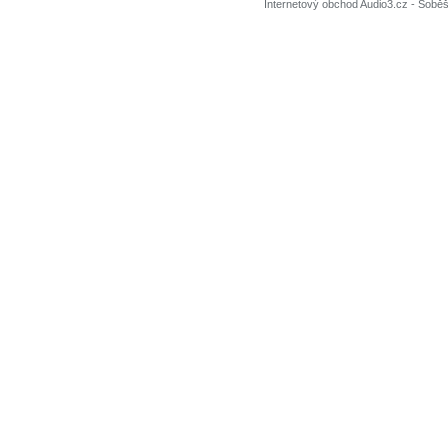
Internetový obchod Audio3.cz - Soběši