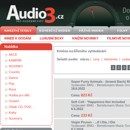
IHNED K DODÁNÍ
LUXUSNÍ BOXY
KNIŽNÍ NOVINKY
FILMOVÉ NOV
Nabídka
Kritéria rozšířeného vyhledávání
AKCE
Seřadit podle:
názvu
|
ceny
|
interpreta
|
vydav
KAMPAŇ
NOVINKY
1
2
3
Country
Dance
Super Furry Animals - (brawd Bach) 
Pop
Vydavatel:
BMG - Bertelsmann Music Gr
18.6.2022
Rock
823 Kč
Hudba pro děti
Cena:
Ostatní
Soft Cell - *Happiness Not Included
Vydavatel:
BMG - Bertelsmann Music Gr
Obaly CD, DVD, ...
6.5.2022
Knihy
233 Kč
Cena:
Suvenýry
Virgin Prunes - ...If I Die, I Die
Vydavatel:
BMG - Bertelsmann Music Gr
8.3.2024