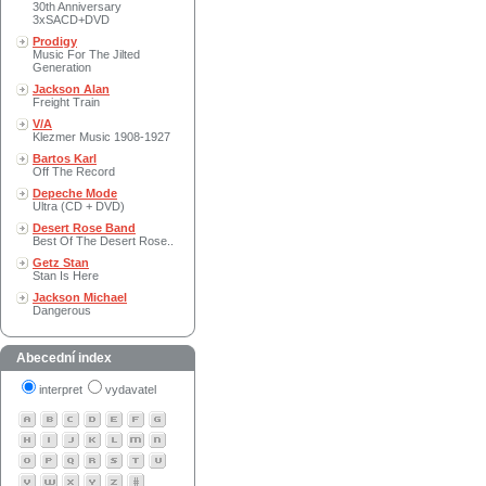
30th Anniversary
3xSACD+DVD
Prodigy
Music For The Jilted
Generation
Jackson Alan
Freight Train
V/A
Klezmer Music 1908-1927
Bartos Karl
Off The Record
Depeche Mode
Ultra (CD + DVD)
Desert Rose Band
Best Of The Desert Rose..
Getz Stan
Stan Is Here
Jackson Michael
Dangerous
Abecední index
interpret
vydavatel