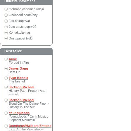
Důležité informace
Ochrana osobních údajů
Obchodní podmínky
Jak nakupovat
Jste u nás poprvé?
Kontaktujte nás
Dostupnost titulů
Bestseller
Anvil
Forged In Fire
James Gang
Best Of
Tyler Bonnie
The best of
Jackson Michael
History Past, Present And
Future
Jackson Michael
Blood On The Dance Floor -
History In The Mix
Youngbloods
Youngbloods / Earth Music /
Elephant Mountain
Domnerus/Hallberg/Erstand
Jazz At The Pawnshop -