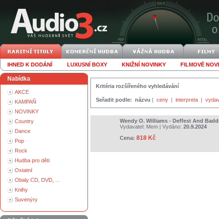
IHNED K DODÁNÍ
LUXUSNÍ BOXY
KNIŽNÍ NOVINKY
FILMOVÉ NOV
Nabídka
Kritéria rozšířeného vyhledávání
AKCE
Seřadit podle:
názvu
|
ceny
|
interpreta
|
vydav
KAMPAŇ
NOVINKY
Wendy O. Williams - Deffest And Badd
Country
Vydavatel:
Mem
| Vydáno:
20.9.2024
Dance
818 Kč
Cena:
Pop
Rock
Hudba pro děti
Ostatní
Obaly CD, DVD, ...
Knihy
Suvenýry