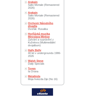
Arakain
Salto Mortale (Remastered
2026)
Arakain
Salto Mortale (Remastered
2026)
Orchestr Národního
divadla
Dvořák: Rusalka
Horňácká muzika
Miroslava Minkse
Zpívání a vyprávění z
Kuželova (Multimediální
dvojalbum)
Hally Belly
40 let v undergroundu 1986-
2026
Walsh Steve
Daily Specials
Toyen
Ia Orana
Metalinda
Moja hviezda žije (No 16)