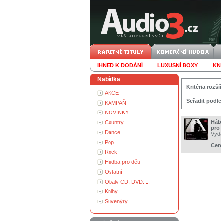
IHNED K DODÁNÍ
LUXUSNÍ BOXY
KN
Nabídka
Kritéria roz
AKCE
Seřadit podle
KAMPAŇ
NOVINKY
Háb
Country
pro 
Dance
Vyd
Pop
Cen
Rock
Hudba pro děti
Ostatní
Obaly CD, DVD, ...
Knihy
Suvenýry