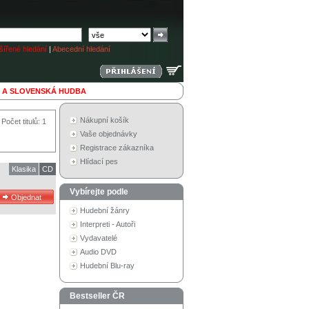
ířené hledání
|
Abecední hledání
 A SLOVENSKÁ HUDBA
Nákupní košík
Počet titulů: 1
Vaše objednávky
Registrace zákazníka
Hlídací pes
Klasika
CD
Vybírejte podle
Hudební žánry
Interpreti - Autoři
Vydavatelé
Audio DVD
Hudební Blu-ray
Bestseller ČR