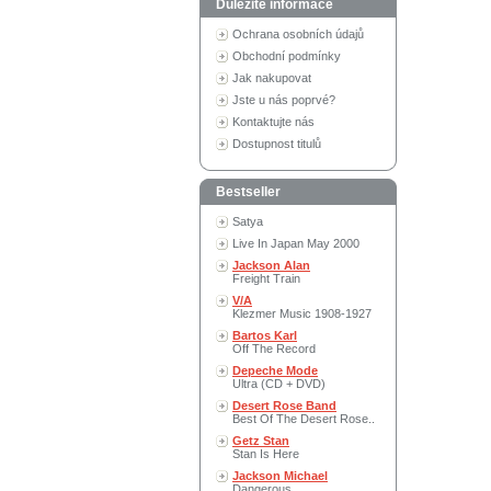
Důležité informace
Ochrana osobních údajů
Obchodní podmínky
Jak nakupovat
Jste u nás poprvé?
Kontaktujte nás
Dostupnost titulů
Bestseller
Satya
Live In Japan May 2000
Jackson Alan
Freight Train
V/A
Klezmer Music 1908-1927
Bartos Karl
Off The Record
Depeche Mode
Ultra (CD + DVD)
Desert Rose Band
Best Of The Desert Rose..
Getz Stan
Stan Is Here
Jackson Michael
Dangerous