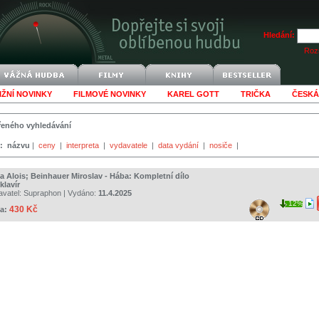
Hledání:
Rozš
IŽNÍ NOVINKY
FILMOVÉ NOVINKY
KAREL GOTT
TRIČKA
ČESKÁ
šířeného vyhledávání
:
názvu
|
ceny
|
interpreta
|
vydavatele
|
data vydání
|
nosiče
|
a Alois; Beinhauer Miroslav - Hába: Kompletní dílo
klavír
avatel:
Supraphon
| Vydáno:
11.4.2025
12%
430 Kč
a: