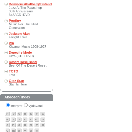
Domnerus/Hallberg/Erstand
Jazz At The Pawnshop -
30th Anniversary
3xSACD+DVD
Prodigy
Music For The Jilted
Generation
Jackson Alan
Freight Train
V/A
Klezmer Music 1908-1927
Depeche Mode
Ultra (CD + DVD)
Desert Rose Band
Best Of The Desert Rose..
TOTO
Toto
Getz Stan
Stan Is Here
Abecední index
interpret
vydavatel