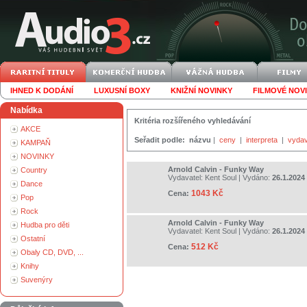
IHNED K DODÁNÍ
LUXUSNÍ BOXY
KNIŽNÍ NOVINKY
FILMOVÉ NOV
Nabídka
Kritéria rozšířeného vyhledávání
AKCE
Seřadit podle:
názvu
|
ceny
|
interpreta
|
vydav
KAMPAŇ
NOVINKY
Arnold Calvin - Funky Way
Country
Vydavatel:
Kent Soul
| Vydáno:
26.1.2024
Dance
1043 Kč
Cena:
Pop
Rock
Arnold Calvin - Funky Way
Hudba pro děti
Vydavatel:
Kent Soul
| Vydáno:
26.1.2024
Ostatní
512 Kč
Cena:
Obaly CD, DVD, ...
Knihy
Suvenýry