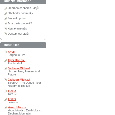
Důležité informace
Ochrana osobních údajů
Obchodní podmínky
Jak nakupovat
Jste u nás poprvé?
Kontaktujte nás
Dostupnost titulů
Bestseller
Anvil
Forged In Fire
Tyler Bonnie
The best of
Jackson Michael
History Past, Present And
Future
Jackson Michael
Blood On The Dance Floor -
History In The Mix
TOTO
Toto IV
TOTO
Isolation
Youngbloods
Youngbloods / Earth Music /
Elephant Mountain