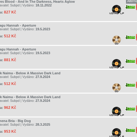
Altern
es Blood - And In The Darkness, Hearts Aglow
avatel:
Subpd
| Vydáno:
18.11.2022
10%
827 Kč
a:
agu Hannah - Aperture
avatel:
Subpd
| Vydáno:
19.5.2023
512 Kč
a:
10%
agu Hannah - Aperture
avatel:
Subpd
| Vydáno:
19.5.2023
881 Kč
a:
10%
k Naima - Below A Massive Dark Land
avatel:
Subpd
| Vydáno:
27.9.2024
512 Kč
a:
10%
k Naima - Below A Massive Dark Land
avatel:
Subpd
| Vydáno:
27.9.2024
962 Kč
a:
10%
mena Bria - Big Dog
avatel:
Subpd
| Vydáno:
28.3.2025
10%
953 Kč
a: