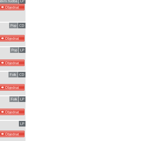
ativní hudba
LP
Pop
CD
Pop
LP
Folk
CD
Folk
LP
LP