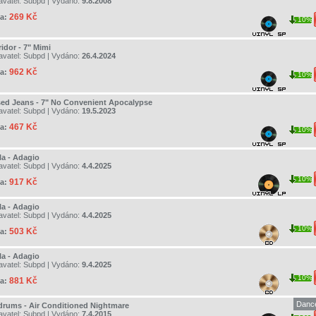
avatel:
Subpd
| Vydáno:
9.8.2008
269 Kč
a:
10%
idor - 7" Mimi
avatel:
Subpd
| Vydáno:
26.4.2024
962 Kč
a:
10%
sed Jeans - 7" No Convenient Apocalypse
avatel:
Subpd
| Vydáno:
19.5.2023
467 Kč
a:
10%
la - Adagio
avatel:
Subpd
| Vydáno:
4.4.2025
10%
917 Kč
a:
la - Adagio
avatel:
Subpd
| Vydáno:
4.4.2025
10%
503 Kč
a:
la - Adagio
avatel:
Subpd
| Vydáno:
9.4.2025
10%
881 Kč
a:
Dance
drums - Air Conditioned Nightmare
avatel:
Subpd
| Vydáno:
7.4.2015