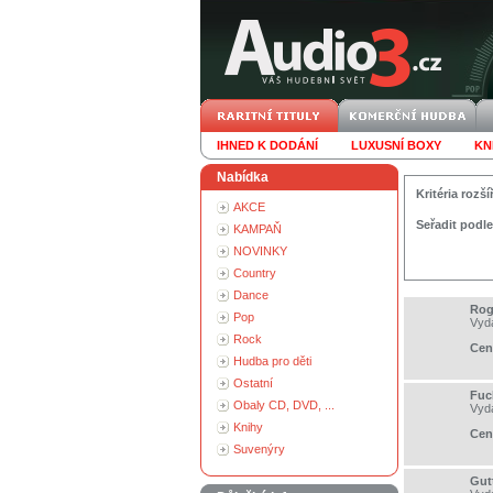
IHNED K DODÁNÍ
LUXUSNÍ BOXY
KN
Nabídka
Kritéria roz
AKCE
Seřadit podle
KAMPAŇ
NOVINKY
Country
Dance
Rog
Pop
Vyd
Rock
Cen
Hudba pro děti
Ostatní
Fuc
Obaly CD, DVD, ...
Vyd
Knihy
Cen
Suvenýry
Gut