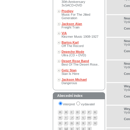
30th Anniversary
3xSACD+DVD
Cen
Prodigy
Music For The Jilted
Generation
Neal
Vyd
Jackson Alan
Freight Train
Cen
V/A
Klezmer Music 1908-1927
Neal
Bartos Karl
Vyd
Off The Record
Cen
Depeche Mode
Ultra (CD + DVD)
Desert Rose Band
Neal
Best Of The Desert Rose..
Vyd
Getz Stan
Stan Is Here
Cen
Jackson Michael
Dangerous
Wey
Vyd
Abecední index
Cen
interpret
vydavatel
Wey
Vyd
Cen