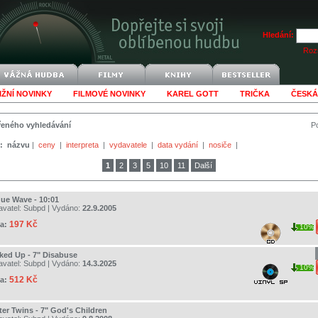
Hledání:
Rozš
IŽNÍ NOVINKY
FILMOVÉ NOVINKY
KAREL GOTT
TRIČKA
ČESKÁ
šířeného vyhledávání
Po
:
názvu
|
ceny
|
interpreta
|
vydavatele
|
data vydání
|
nosiče
|
1
2
3
5
10
11
Další
ue Wave - 10:01
avatel:
Subpd
| Vydáno:
22.9.2005
197 Kč
a:
10%
ked Up - 7" Disabuse
avatel:
Subpd
| Vydáno:
14.3.2025
10%
512 Kč
a:
ter Twins - 7" God's Children