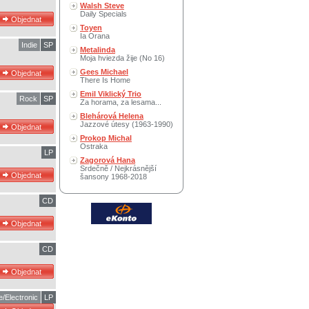
Walsh Steve
Daily Specials
Toyen
Ia Orana
Indie
SP
Metalinda
Moja hviezda žije (No 16)
Gees Michael
There Is Home
Emil Viklický Trio
Rock
SP
Za horama, za lesama...
Blehárová Helena
Jazzové útesy (1963-1990)
Prokop Michal
Ostraka
LP
Zagorová Hana
Srdečně / Nejkrásnější
šansony 1968-2018
CD
CD
/Electronic
LP