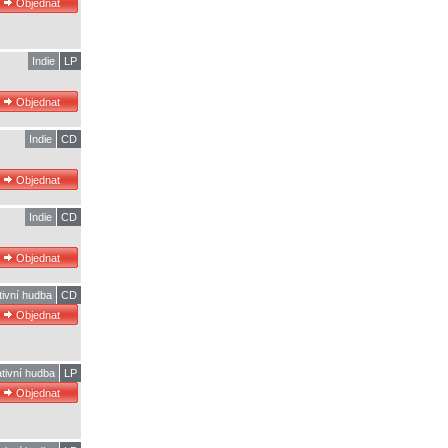
Indie
LP
Indie
CD
Indie
CD
tivní hudba
CD
ativní hudba
LP