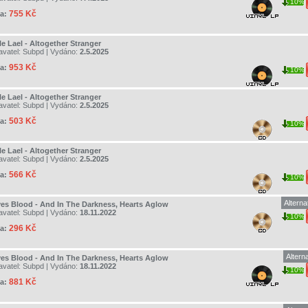
10%
755 Kč
a:
e Lael - Altogether Stranger
avatel:
Subpd
| Vydáno:
2.5.2025
953 Kč
a:
10%
e Lael - Altogether Stranger
avatel:
Subpd
| Vydáno:
2.5.2025
503 Kč
a:
10%
e Lael - Altogether Stranger
avatel:
Subpd
| Vydáno:
2.5.2025
566 Kč
a:
10%
Alterna
es Blood - And In The Darkness, Hearts Aglow
avatel:
Subpd
| Vydáno:
18.11.2022
10%
296 Kč
a:
Altern
es Blood - And In The Darkness, Hearts Aglow
avatel:
Subpd
| Vydáno:
18.11.2022
10%
881 Kč
a: