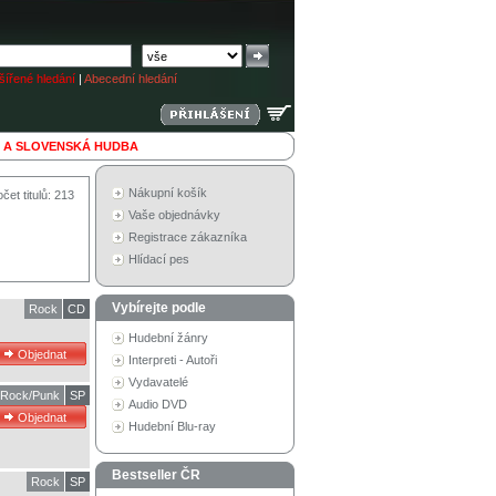
ířené hledání
|
Abecední hledání
 A SLOVENSKÁ HUDBA
Nákupní košík
čet titulů: 213
Vaše objednávky
Registrace zákazníka
Hlídací pes
Vybírejte podle
Rock
CD
Hudební žánry
Interpreti - Autoři
Vydavatelé
Rock/Punk
SP
Audio DVD
Hudební Blu-ray
Bestseller ČR
Rock
SP