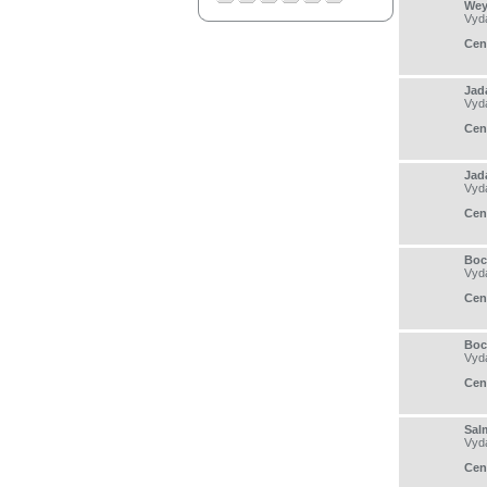
Wey
Vyd
Cen
Jad
Vyd
Cen
Jad
Vyd
Cen
Boc
Vyd
Cen
Boc
Vyd
Cen
Sal
Vyd
Cen