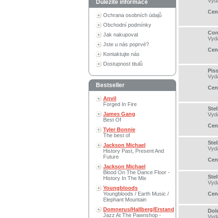
Vyd
Důležité informace
Cen
Ochrana osobních údajů
Obchodní podmínky
Corr
Jak nakupovat
Vyd
Jste u nás poprvé?
Cen
Kontaktujte nás
Dostupnost titulů
Pis
Vyd
Bestseller
Cen
Anvil
Forged In Fire
Stel
James Gang
Vyd
Best Of
Cen
Tyler Bonnie
The best of
Stel
Jackson Michael
Vyd
History Past, Present And
Future
Cen
Jackson Michael
Blood On The Dance Floor -
Stel
History In The Mix
Vyd
Youngbloods
Youngbloods / Earth Music /
Cen
Elephant Mountain
Domnerus/Hallberg/Erstand
Dol
Jazz At The Pawnshop -
Vyd